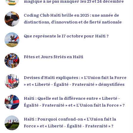
magique à ne pas manquer les 23 et 24 décembre
responsabilité. Le Dr Volcy a invité les jeunes à
devenir des acteurs de transformation dans leurs
Coding Club Haïti brille en 2025 : une année de
communautés, à investir dans leur formation et à
distinctions, d’innovation et de fierté nationale
développer un leadership intègre. Appel à un
engagement fort et à la spiritualité
Que représente le 17 octobre pour Haïti ?
Fêtes et Jours fériés en Haïti
Devises d’Haïti expliquées : « L’Union fait la Force
» et « Liberté - Égalité - Fraternité » démystifiées
Haïti : Quelle est la différence entre « Liberté -
Égalité - Fraternité » et « L’Union fait la Force » ?
Haïti : Pourquoi confond-on « L’Union fait la
Force » et « Liberté - Égalité - Fraternité » ?