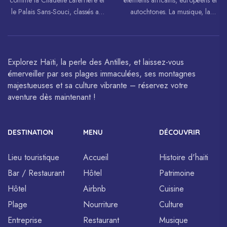
comme la Citadelle Laferrière et
éléments africains, européens et
le Palais Sans-Souci, classés au
autochtones. La musique, la
patrimoine mondial de
danse, l’art et la cuisine haïtiens
l’UNESCO.
sont célébrés à travers le monde.
Explorez Haïti, la perle des Antilles, et laissez-vous
émerveiller par ses plages immaculées, ses montagnes
majestueuses et sa culture vibrante – réservez votre
aventure dès maintenant !
DESTINATION
MENU
DÉCOUVRIR
Lieu touristique
Accueil
Histoire d'haiti
Bar / Restaurant
Hôtel
Patrimoine
Hôtel
Airbnb
Cuisine
Plage
Nourriture
Culture
Entreprise
Restaurant
Musique