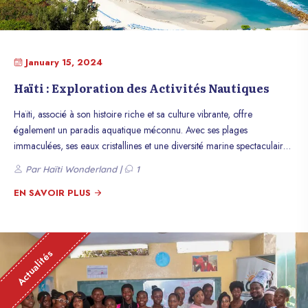
January 15, 2024
Haïti : Exploration des Activités Nautiques
Haïti, associé à son histoire riche et sa culture vibrante, offre
également un paradis aquatique méconnu. Avec ses plages
immaculées, ses eaux cristallines et une diversité marine spectaculaire,
ce pays des Caraïbes est une destination idéale pour les amateurs
Par Haïti Wonderland |
1
d’activités nautiques. Découvrez un monde sous-marin fascinant, vivez
des aventures palpitantes et profitez du littoral haïtien.
EN SAVOIR PLUS
Actualités