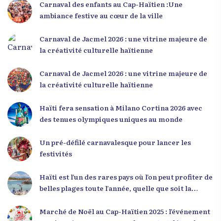
occasion unique de se rencontrer, d’échanger et
Carnaval des enfants au Cap-Haïtien :Une
d’écouter des interventions motivantes centrées
ambiance festive au cœur de la ville
sur le développement personnel et l’engagement
citoyen. Des messages forts pour la jeunesse Lors
Carnaval de Jacmel 2026 : une vitrine majeure de
de sa première intervention, intitulée « Jenès la
la créativité culturelle haïtienne
ou kapab », le Dr Julio Volcy a exhorté les jeunes à
croire en leur potentiel et à rejeter toute forme
Carnaval de Jacmel 2026 : une vitrine majeure de
de fatalisme. Il a particulièrement insisté sur
la créativité culturelle haïtienne
l’importance de changer de mentalité : « Nous ne
pouvons pas résoudre un problème avec la
Haïti fera sensation à Milano Cortina 2026 avec
mentalité qui l’a créé. » Il a encouragé la jeunesse
des tenues olympiques uniques au monde
à adopter une nouvelle manière de penser, fondée
sur la discipline, l’excellence et la responsabilité.
Un pré-défilé carnavalesque pour lancer les
Le révérend a également rappelé que la jeunesse
festivités
haïtienne représente près de 70 % de la population
du pays, et qu’un engagement structuré de
Haïti est l’un des rares pays où l’on peut profiter de
seulement 4 % d’entre eux pourrait modifier
belles plages toute l’année, quelle que soit la
significativement la trajectoire nationale. Sa
saison
seconde intervention, « Jenès la ak responsablite l
Marché de Noël au Cap-Haïtien 2025 : l’événement
», a souligné le lien indissociable entre potentiel et