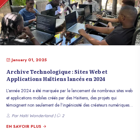
January 01, 2025
Archive Technologique : Sites Web et
Applications Haïtiens lancés en 2024
L’année 2024 a été marquée par le lancement de nombreux sites web
et applications mobiles créés par des Haïtiens, des projets qui
témoignent non seulement de l’ingéniosité des créateurs numériques
haïtiens, mais aussi de leur profond amour pour Haïti. Voici un tour
Par Haïti Wonderland |
2
d’horizon des projets les plus remarquables, symboles de l’ingéniosité
et de la créativité haïtiennes.
EN SAVOIR PLUS