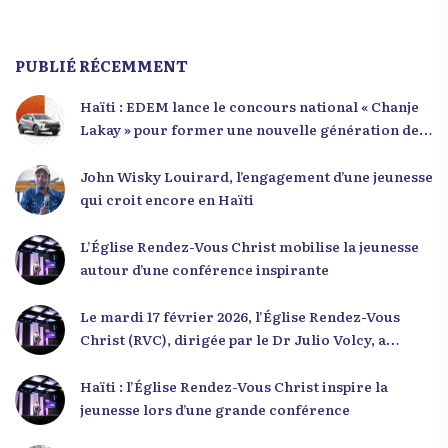
PUBLIÉ RÉCEMMENT
Haïti : EDEM lance le concours national « Chanje
Lakay » pour former une nouvelle génération de
leaders
John Wisky Louirard, l’engagement d’une jeunesse
qui croit encore en Haïti
L’Église Rendez-Vous Christ mobilise la jeunesse
autour d’une conférence inspirante
Le mardi 17 février 2026, l’Église Rendez-Vous
Christ (RVC), dirigée par le Dr Julio Volcy, a
rassemblé plusieurs centaines de jeunes haïtiens
dans ses locaux à Delmas 75 pour une conférence
Haïti : l’Église Rendez-Vous Christ inspire la
placée sous le thème « Menm Ou Menm Tou ».
jeunesse lors d’une grande conférence
L’événement a offert aux participants une