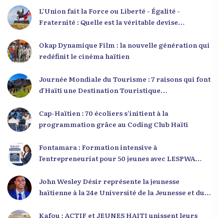
L’Union fait la Force ou Liberté - Égalité -
Fraternité : Quelle est la véritable devise
nationale d’Haïti ?
Okap Dynamique Film : la nouvelle génération qui
redéfinit le cinéma haïtien
Journée Mondiale du Tourisme : 7 raisons qui font
d’Haïti une Destination Touristique
Exceptionnelle
Cap-Haïtien : 70 écoliers s’initient à la
programmation grâce au Coding Club Haïti
Fontamara : Formation intensive à
l’entrepreneuriat pour 50 jeunes avec LESPWA
POU DEMEN
John Wesley Désir représente la jeunesse
haïtienne à la 24e Université de la Jeunesse et du
Développement 2025
Kafou : ACTIF et JEUNES HAITI unissent leurs