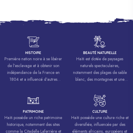
HISTOIRE
BEAUTÉ NATURELLE
Première nation noire à se libérer
Haïti est dotée de paysages
de l’esclavage et à obtenir son
naturels spectaculaires,
indépendance de la France en
notamment des plages de sable
1804 et a influencé d’autres
blanc, des montagnes et une
mouvements de libération à
biodiversité riche.
travers le monde, inspirant des
luttes pour la liberté et l’égalité.
PATRIMOINE
CULTURE
Haïti possède un riche patrimoine
Haïti possède une culture riche et
historique, notamment des sites
diversifiée, influencée par des
comme la Citadelle Laferrière et
éléments africains, européens et