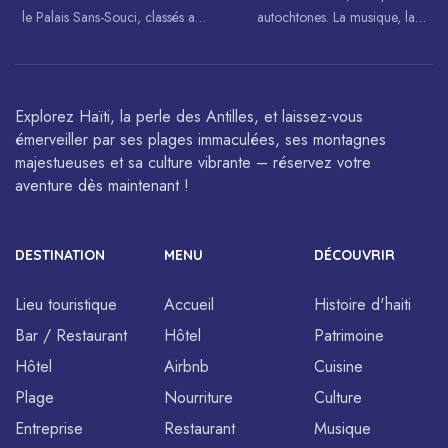
le Palais Sans-Souci, classés au
autochtones. La musique, la
patrimoine mondial de
danse, l’art et la cuisine haïtiens
l’UNESCO.
sont célébrés à travers le monde.
Explorez Haïti, la perle des Antilles, et laissez-vous
émerveiller par ses plages immaculées, ses montagnes
majestueuses et sa culture vibrante – réservez votre
aventure dès maintenant !
DESTINATION
MENU
DÉCOUVRIR
Lieu touristique
Accueil
Histoire d'haiti
Bar / Restaurant
Hôtel
Patrimoine
Hôtel
Airbnb
Cuisine
Plage
Nourriture
Culture
Entreprise
Restaurant
Musique