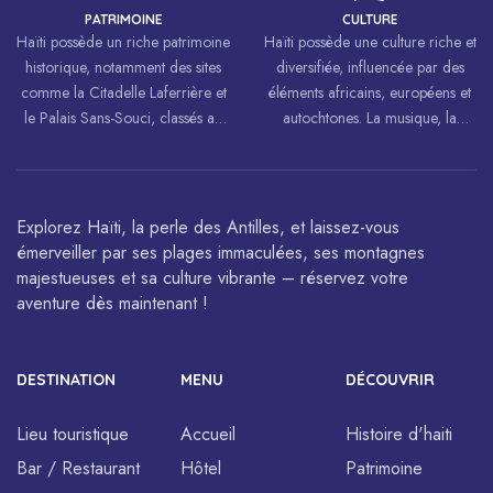
PATRIMOINE
CULTURE
Haïti possède un riche patrimoine
Haïti possède une culture riche et
historique, notamment des sites
diversifiée, influencée par des
comme la Citadelle Laferrière et
éléments africains, européens et
le Palais Sans-Souci, classés au
autochtones. La musique, la
patrimoine mondial de
danse, l’art et la cuisine haïtiens
l’UNESCO.
sont célébrés à travers le monde.
Explorez Haïti, la perle des Antilles, et laissez-vous
émerveiller par ses plages immaculées, ses montagnes
majestueuses et sa culture vibrante – réservez votre
aventure dès maintenant !
DESTINATION
MENU
DÉCOUVRIR
Lieu touristique
Accueil
Histoire d'haiti
Bar / Restaurant
Hôtel
Patrimoine