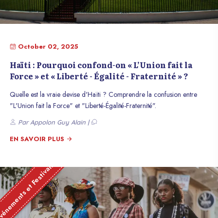
October 02, 2025
Haïti : Pourquoi confond-on « L’Union fait la
Force » et « Liberté - Égalité - Fraternité » ?
Quelle est la vraie devise d'Haïti ? Comprendre la confusion entre
"L'Union fait la Force" et "Liberté-Égalité-Fraternité".
Par Appolon Guy Alain |
EN SAVOIR PLUS
énements et Festivals