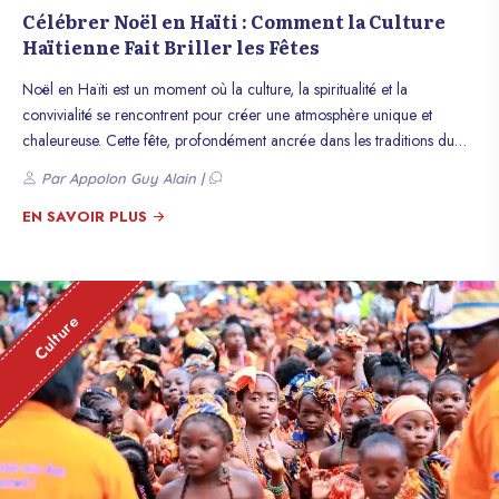
Célébrer Noël en Haïti : Comment la Culture
Haïtienne Fait Briller les Fêtes
Noël en Haïti est un moment où la culture, la spiritualité et la
convivialité se rencontrent pour créer une atmosphère unique et
chaleureuse. Cette fête, profondément ancrée dans les traditions du
pays, est l’occasion de réunir les familles, de partager des repas
Par Appolon Guy Alain |
savoureux et de célébrer ensemble dans un esprit de solidarité. Cet
article explore comment Noël est célébré en Haïti, mettant en lumière
EN SAVOIR PLUS
les traditions locales, les festins et l’esprit communautaire qui font de
cette période une expérience inoubliable.
Culture