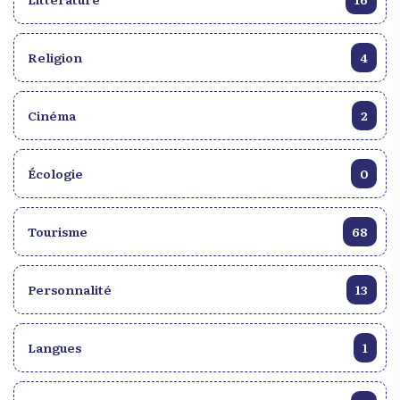
virtuellement les ruines du Fort Picolet :
https://haitiwonderland.com/haiti-virtual-reality-
ht/monuments-historique/haiti--fort-picolet--visite-
Religion
4
virtuelle/14
Cinéma
2
Écologie
0
Tourisme
68
Personnalité
13
Langues
1