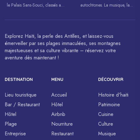
le Palais Sans-Souci, classés au
autochtones. La musique, la
patrimoine mondial de
danse, l’art et la cuisine haïtiens
l’UNESCO.
sont célébrés à travers le monde.
Explorez Haïti, la perle des Antilles, et laissez-vous
émerveiller par ses plages immaculées, ses montagnes
majestueuses et sa culture vibrante – réservez votre
aventure dès maintenant !
DESTINATION
MENU
DÉCOUVRIR
Lieu touristique
Accueil
Histoire d'haiti
Bar / Restaurant
Hôtel
Patrimoine
Hôtel
Airbnb
Cuisine
Plage
Nourriture
Culture
Entreprise
Restaurant
Musique