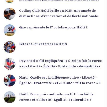
responsabilité. Le Dr Volcy a invité les jeunes à
devenir des acteurs de transformation dans leurs
Coding Club Haïti brille en 2025 : une année de
communautés, à investir dans leur formation et à
distinctions, d’innovation et de fierté nationale
développer un leadership intègre. Appel à un
engagement fort et à la spiritualité
Que représente le 17 octobre pour Haïti ?
Fêtes et Jours fériés en Haïti
Devises d’Haïti expliquées : « L’Union fait la Force
» et « Liberté - Égalité - Fraternité » démystifiées
Haïti : Quelle est la différence entre « Liberté -
Égalité - Fraternité » et « L’Union fait la Force » ?
Haïti : Pourquoi confond-on « L’Union fait la
Force » et « Liberté - Égalité - Fraternité » ?