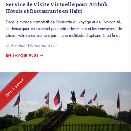
Service de Visite Virtuelle pour Airbnb,
Hôtels et Restaurants en Haïti
Dans le monde compétitif de l’industrie du voyage et de l’hospitalité,
se démarquer est essentiel pour attirer les clients et les convaincre de
choisir votre établissement parmi une multitude d’options. C’est là que
les services de visite virtuelle entrent en jeu, offrant une expérience
Par Haïti Wonderland |
immersive qui donne aux clients potentiels un avant-goût réaliste de ce
que vous avez à offrir. Au cœur de cette tendance en plein essor, se
EN SAVOIR PLUS
trouve Wonderland 360°, une division de Haïti Wonderland,
spécialisée dans la création de visites virtuelles haut de gamme pour
Airbnb, hôtels, restaurants et autres entreprises immobilières en Haïti.
Bon à savoir