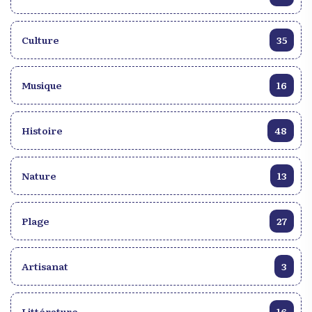
panoramique sur la baie du Cap-Haïtien s’offre à
eux, offrant une perspective unique sur
l’importance stratégique de ce lieu dans l’histoire
Culture
35
maritime d’Haïti. En tant que pilier du tourisme
haïtien, le Fort Picolet attire des visiteurs du monde
entier. Son aura historique, associée à la beauté
Musique
16
naturelle de son environnement, en fait une
destination incontournable pour les amateurs
d’histoire et de culture. Plus qu’une simple attraction
Histoire
48
touristique, le Fort Picolet est un témoignage
poignant de la lutte incessante pour la liberté et de
Nature
13
la richesse culturelle d’Haïti. À travers les siècles, le
Fort Picolet a survécu à l’épreuve du temps,
rappelant à tous que la liberté est un droit
Plage
27
inaliénable, durement conquis et précieusement
préservé. En explorant ses remparts, en contemplant
ses canons silencieux, les visiteurs se retrouvent
Artisanat
3
plongés dans l’histoire tourmentée d’Haïti, une
histoire de courage, de résistance et d’espoir. Vivez
une expérience extraordinaire en visitant
Littérature
16