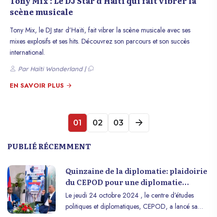
Tony Mix : Le DJ Star d’Haïti qui fait vibrer la
scène musicale
Tony Mix, le DJ star d’Haïti, fait vibrer la scène musicale avec ses
mixes explosifs et ses hits. Découvrez son parcours et son succès
international.
Par Haïti Wonderland |
EN SAVOIR PLUS
01
02
03
PUBLIÉ RÉCEMMENT
Quinzaine de la diplomatie: plaidoirie
du CEPOD pour une diplomatie
haïtienne éfficace
Le jeudi 24 octobre 2024 , le centre d’études
politiques et diplomatiques, CEPOD, a lancé sa