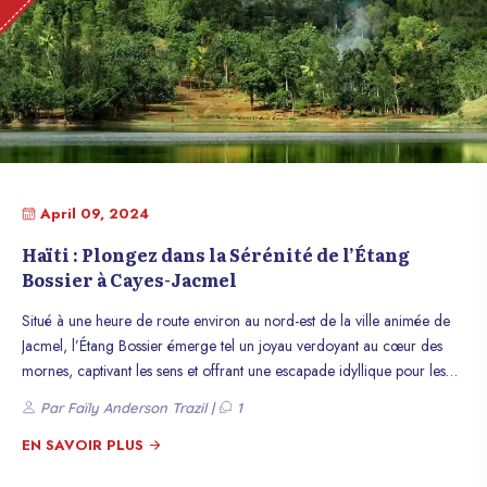
April 09, 2024
Haïti : Plongez dans la Sérénité de l’Étang
Bossier à Cayes-Jacmel
Situé à une heure de route environ au nord-est de la ville animée de
Jacmel, l’Étang Bossier émerge tel un joyau verdoyant au cœur des
mornes, captivant les sens et offrant une escapade idyllique pour les
amateurs de nature et d’aventure. Ce sanctuaire naturel, ancré dans la
Par Faïly Anderson Trazil |
1
communauté pittoresque de Bossier, constitue une destination de choix
pour les voyageurs en quête de découvertes authentiques et de
EN SAVOIR PLUS
paysages enchanteurs. D’une superficie généreuse s’étendant sur 4 à 5