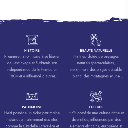
HISTOIRE
BEAUTÉ NATURELLE
Première nation noire à se libérer
Haïti est dotée de paysages
de l’esclavage et à obtenir son
naturels spectaculaires,
indépendance de la France en
notamment des plages de sable
1804 et a influencé d’autres
blanc, des montagnes et une
mouvements de libération à
biodiversité riche.
travers le monde, inspirant des
luttes pour la liberté et l’égalité.
PATRIMOINE
CULTURE
Haïti possède un riche patrimoine
Haïti possède une culture riche et
historique, notamment des sites
diversifiée, influencée par des
comme la Citadelle Laferrière et
éléments africains, européens et