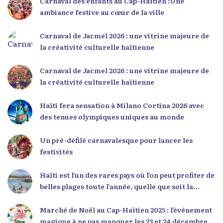
Carnaval des enfants au Cap-Haïtien :Une
d’écouter des interventions motivantes centrées
ambiance festive au cœur de la ville
sur le développement personnel et l’engagement
citoyen. Des messages forts pour la jeunesse Lors
Carnaval de Jacmel 2026 : une vitrine majeure de
de sa première intervention, intitulée « Jenès la
la créativité culturelle haïtienne
ou kapab », le Dr Julio Volcy a exhorté les jeunes à
croire en leur potentiel et à rejeter toute forme
Carnaval de Jacmel 2026 : une vitrine majeure de
de fatalisme. Il a particulièrement insisté sur
la créativité culturelle haïtienne
l’importance de changer de mentalité : « Nous ne
pouvons pas résoudre un problème avec la
Haïti fera sensation à Milano Cortina 2026 avec
mentalité qui l’a créé. » Il a encouragé la jeunesse
des tenues olympiques uniques au monde
à adopter une nouvelle manière de penser, fondée
sur la discipline, l’excellence et la responsabilité.
Un pré-défilé carnavalesque pour lancer les
Le révérend a également rappelé que la jeunesse
festivités
haïtienne représente près de 70 % de la population
du pays, et qu’un engagement structuré de
Haïti est l’un des rares pays où l’on peut profiter de
seulement 4 % d’entre eux pourrait modifier
belles plages toute l’année, quelle que soit la
significativement la trajectoire nationale. Sa
saison
seconde intervention, « Jenès la ak responsablite l
Marché de Noël au Cap-Haïtien 2025 : l’événement
», a souligné le lien indissociable entre potentiel et
magique à ne pas manquer les 23 et 24 décembre