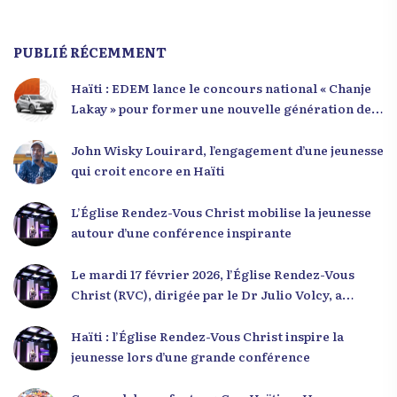
PUBLIÉ RÉCEMMENT
Haïti : EDEM lance le concours national « Chanje
Lakay » pour former une nouvelle génération de
leaders
John Wisky Louirard, l’engagement d’une jeunesse
qui croit encore en Haïti
L’Église Rendez-Vous Christ mobilise la jeunesse
autour d’une conférence inspirante
Le mardi 17 février 2026, l’Église Rendez-Vous
Christ (RVC), dirigée par le Dr Julio Volcy, a
rassemblé plusieurs centaines de jeunes haïtiens
dans ses locaux à Delmas 75 pour une conférence
Haïti : l’Église Rendez-Vous Christ inspire la
placée sous le thème « Menm Ou Menm Tou ».
jeunesse lors d’une grande conférence
L’événement a offert aux participants une
occasion unique de se rencontrer, d’échanger et