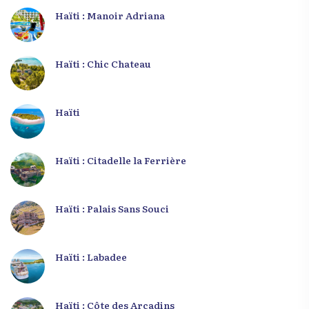
Haïti : Manoir Adriana
Haïti : Chic Chateau
Haïti
Haïti : Citadelle la Ferrière
Haïti : Palais Sans Souci
Haïti : Labadee
Haïti : Côte des Arcadins