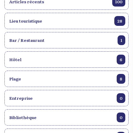
Articles récents
100
Lieu touristique
28
Bar / Restaurant
1
Hôtel
6
Plage
8
Entreprise
0
Bibliothèque
0