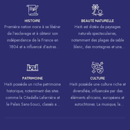
HISTOIRE
BEAUTÉ NATURELLE
Première nation noire à se libérer
Haïti est dotée de paysages
de l’esclavage et à obtenir son
naturels spectaculaires,
indépendance de la France en
notamment des plages de sable
1804 et a influencé d’autres
blanc, des montagnes et une
mouvements de libération à
biodiversité riche.
travers le monde, inspirant des
luttes pour la liberté et l’égalité.
PATRIMOINE
CULTURE
Haïti possède un riche patrimoine
Haïti possède une culture riche et
historique, notamment des sites
diversifiée, influencée par des
comme la Citadelle Laferrière et
éléments africains, européens et
le Palais Sans-Souci, classés au
autochtones. La musique, la
patrimoine mondial de
danse, l’art et la cuisine haïtiens
l’UNESCO.
sont célébrés à travers le monde.