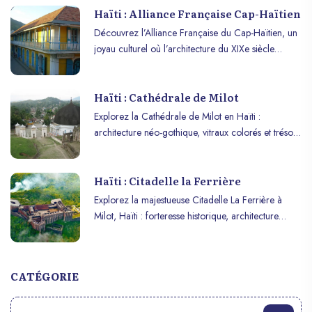
Haïti : Alliance Française Cap-Haïtien
Découvrez l’Alliance Française du Cap-Haïtien, un
joyau culturel où l’architecture du XIXe siècle
rencontre la promotion de la langue et de la
culture françaises !
Haïti : Cathédrale de Milot
Explorez la Cathédrale de Milot en Haïti :
architecture néo-gothique, vitraux colorés et trésor
historique à découvrir.
Haïti : Citadelle la Ferrière
Explorez la majestueuse Citadelle La Ferrière à
Milot, Haïti : forteresse historique, architecture
impressionnante et vues panoramiques sur les
montagnes.
CATÉGORIE