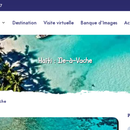
17
Destination
Visite virtuelle
Banque d’Images
Ac
Haïti : Île-à-Vache
ache