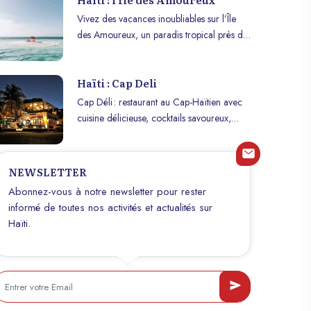
Vivez des vacances inoubliables sur l’Île
des Amoureux, un paradis tropical près de
l’Île-à-Vache, parfait pour la détente,
l’aventure et la romance !
Haïti : Cap Deli
Cap Déli : restaurant au Cap-Haïtien avec
cuisine délicieuse, cocktails savoureux,
service attentif et livraison gratuite au
centre-ville.
NEWSLETTER
Abonnez-vous à notre newsletter pour rester
informé de toutes nos activités et actualités sur
Haïti.