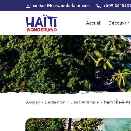
contact@haitiwonderland.com
+509 361843
Accueil
Découvrir
Accueil
›
Destination
›
Lieu touristique
›
Haïti : Île-à-V