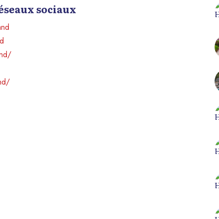
réseaux sociaux
and
nd
and/
nd/