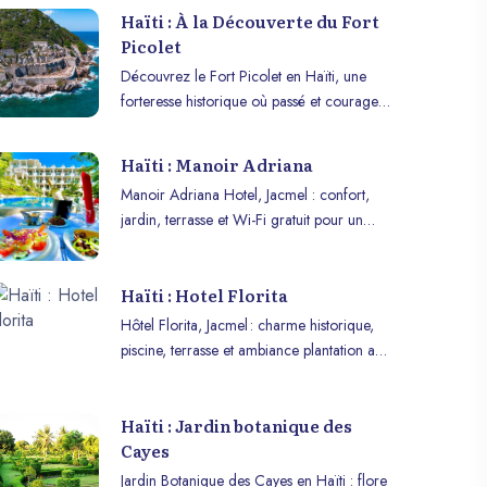
Haïti : À la Découverte du Fort
Picolet
Découvrez le Fort Picolet en Haïti, une
forteresse historique où passé et courage
se rencontrent, offrant une plongée
fascinante dans l’histoire coloniale et
Haïti : Manoir Adriana
révolutionnaire !
Manoir Adriana Hotel, Jacmel : confort,
jardin, terrasse et Wi-Fi gratuit pour un
séjour paisible au cœur des Caraïbes.
Haïti : Hotel Florita
Hôtel Florita, Jacmel : charme historique,
piscine, terrasse et ambiance plantation au
cœur de la perle haïtienne.
Haïti : Jardin botanique des
Cayes
Jardin Botanique des Cayes en Haïti : flore