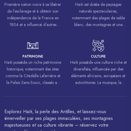
Première nation noire à se libérer
Haïti est dotée de paysages
de l’esclavage et à obtenir son
naturels spectaculaires,
indépendance de la France en
notamment des plages de sable
1804 et a influencé d’autres
blanc, des montagnes et une
mouvements de libération à
biodiversité riche.
travers le monde, inspirant des
luttes pour la liberté et l’égalité.
PATRIMOINE
CULTURE
Haïti possède un riche patrimoine
Haïti possède une culture riche et
historique, notamment des sites
diversifiée, influencée par des
comme la Citadelle Laferrière et
éléments africains, européens et
le Palais Sans-Souci, classés au
autochtones. La musique, la
patrimoine mondial de
danse, l’art et la cuisine haïtiens
l’UNESCO.
sont célébrés à travers le monde.
Explorez Haïti, la perle des Antilles, et laissez-vous
émerveiller par ses plages immaculées, ses montagnes
majestueuses et sa culture vibrante – réservez votre