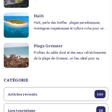
panoramiques et mémoire de l’indépendance.
Haïti
Haïti, perle des Antilles : plages paradisiaques,
montagnes majestueuses et culture riche pour un
voyage inoubliable.
Plage Gressier
Profitez du sable doré et des eaux rafraîchissantes
de la plage de Gressier, un lieu idéal pour se
détendre et se ressourcer !
CATÉGORIE
Articles récents
100
Lieu touristique
28