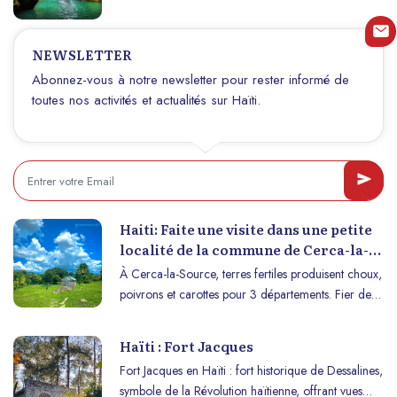
baignade et aventure.
NEWSLETTER
Abonnez-vous à notre newsletter pour rester informé de
toutes nos activités et actualités sur Haïti.
Haiti: Faite une visite dans une petite
localité de la commune de Cerca-la-
Source qui s’appelle Zabriko
À Cerca-la-Source, terres fertiles produisent choux,
poivrons et carottes pour 3 départements. Fier de
promouvoir Haïti malgré l'absence de l'État.
Haïti : Fort Jacques
Fort Jacques en Haïti : fort historique de Dessalines,
symbole de la Révolution haïtienne, offrant vues