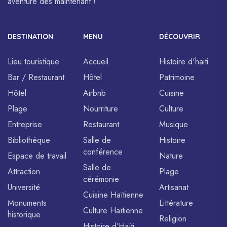
aventure dès maintenant !
DESTINATION
MENU
DÉCOUVRIR
Lieu touristique
Accueil
Histoire d'haiti
Bar / Restaurant
Hôtel
Patrimoine
Hôtel
Airbnb
Cuisine
Plage
Nourriture
Culture
Entreprise
Restaurant
Musique
Bibliothèque
Salle de
Histoire
conférence
Espace de travail
Nature
Salle de
Attraction
Plage
cérémonie
Université
Artisanat
Cuisine Haïtienne
Monuments
Littérature
Culture Haïtienne
historique
Religion
Histoire d’Haïti