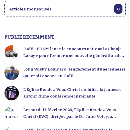
Articles sponsorisés
0
PUBLIÉ RÉCEMMENT
Haïti : EDEM lance le concours national « Chanje
Lakay » pour former une nouvelle génération de
leaders
John Wisky Louirard, l’engagement d’une jeunesse
qui croit encore en Haïti
L’Église Rendez-Vous Christ mobilise la jeunesse
autour d’une conférence inspirante
Le mardi 17 février 2026, l’Église Rendez-Vous
Christ (RVC), dirigée par le Dr Julio Volcy, a
rassemblé plusieurs centaines de jeunes haïtiens
dans ses locaux à Delmas 75 pour une conférence
Haïti : l’Église Rendez-Vous Christ inspire la