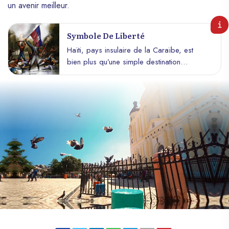
un avenir meilleur.
Symbole De Liberté
Haïti, pays insulaire de la Caraïbe, est
bien plus qu’une simple destination
touristique. Il incarne un symbole de
résistance, de liberté et de lutte pour
l’émancipation, un exemple historique pour
le monde entier. Dans cet article, nous
allons explorer pourquoi Haïti est
considéré comme un véritable symbole de
liberté, en mettant en lumière son histoire,
sa culture et son rôle essentiel dans la lutte
contre l’oppression.