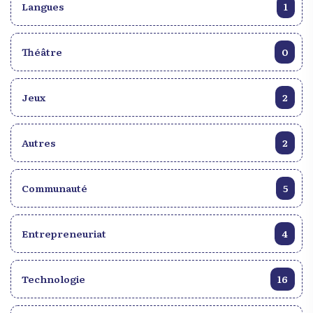
Langues
1
des pays tels que le Venezuela, la Colombie et le
Mexique, contribuant ainsi à l’éradication
progressive de cette institution dans toute la région.
Théâtre
0
Bien que Haïti n’ait pas participé directement à la
guerre civile américaine, de nombreux Haïtiens et
descendants d’Haïtiens ont joué un rôle crucial
Jeux
2
dans le mouvement abolitionniste aux États-Unis.
Des figures qui étaient d’origine haïtienne ou
d’ascendance haïtienne, ont été des voix
Autres
2
importantes dans la lutte contre l’esclavage et pour
l’égalité des droits aux États-Unis. L’héritage de la
Communauté
5
révolution haïtienne demeure un symbole de
résistance et de courage pour les générations
futures. Aujourd’hui, alors que le monde continue
Entrepreneuriat
4
de lutter contre l’injustice et l’oppression sous
diverses formes, l’histoire d’Haïti nous rappelle que
le combat pour la liberté est un combat universel,
Technologie
16
qui transcende les frontières et les époques. La
participation d’Haïti dans l’abolition de l’esclavage