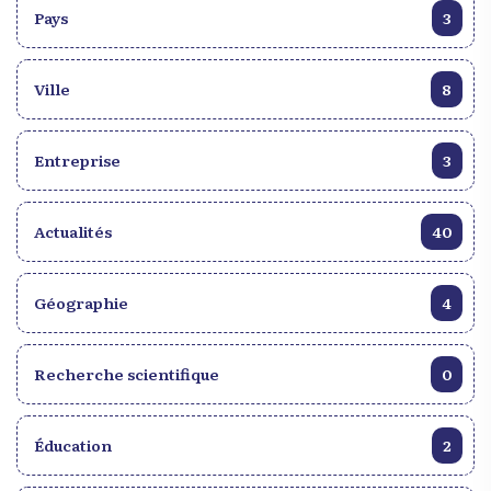
dans le monde reste un chapitre crucial de
Pays
3
l’histoire de l’humanité. À travers leur courage et
leur détermination, les Haïtiens ont ouvert la voie à
un avenir où la liberté et l’égalité sont des droits
Ville
8
inaliénables pour tous.
Entreprise
3
Actualités
40
Géographie
4
Recherche scientifique
0
Éducation
2