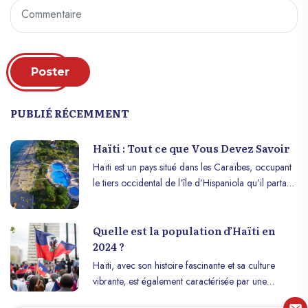
Poster
PUBLIÉ RÉCEMMENT
Haïti : Tout ce que Vous Devez Savoir
Haïti est un pays situé dans les Caraïbes, occupant
le tiers occidental de l’île d’Hispaniola qu’il partage
avec la République dominicaine. Avec une histoire
riche et complexe, Haïti se distingue par sa culture
Quelle est la population d’Haïti en
vibrante, son patrimoine unique et sa résilience face
2024 ?
aux défis.
Haïti, avec son histoire fascinante et sa culture
vibrante, est également caractérisée par une
population dynamique et résiliente. Mais combien