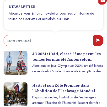
d’habitants compte exactement ce pays insulaire en
NEWSLETTER
2024 ? Voici une exploration des données
démographiques actuelles et de leur signification
Abonnez-vous à notre newsletter pour rester informé de
pour l’avenir d’Haïti.
toutes nos activités et actualités sur Haïti.
JO 2024 : Haïti, classé 3ème parmi les
tenues les plus élégantes selon
Forbes
Alors que les Jeux Olympiques 2024 ont été lancés
ce vendredi 26 juillet, Paris a vibré au rythme des
performances artistiques et des défilés de plus de
200 délégations du monde entier. Parmi ces
Haïti et son Rôle Pionnier dans
délégations, Haïti a su se démarquer avec un
l’Abolition de l’Esclavage Mondial
uniforme olympique qui a attiré l’attention
Depuis des siècles, l’institution de l’esclavage a
internationale, se classant troisième dans le top 10
assombri l’histoire de l’humanité, laissant derrière
des uniformes les plus élégants, selon Forbes.