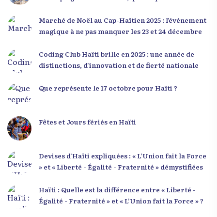
significativement la trajectoire nationale. Sa
saison
seconde intervention, « Jenès la ak responsablite l
Marché de Noël au Cap-Haïtien 2025 : l’événement
», a souligné le lien indissociable entre potentiel et
magique à ne pas manquer les 23 et 24 décembre
responsabilité. Le Dr Volcy a invité les jeunes à
devenir des acteurs de transformation dans leurs
Coding Club Haïti brille en 2025 : une année de
communautés, à investir dans leur formation et à
distinctions, d’innovation et de fierté nationale
développer un leadership intègre. Appel à un
engagement fort et à la spiritualité
Que représente le 17 octobre pour Haïti ?
Fêtes et Jours fériés en Haïti
Devises d’Haïti expliquées : « L’Union fait la Force
» et « Liberté - Égalité - Fraternité » démystifiées
Haïti : Quelle est la différence entre « Liberté -
Égalité - Fraternité » et « L’Union fait la Force » ?