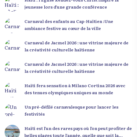
placée sous le thème « Menm Ou Menm Tou ».
jeunesse lors d’une grande conférence
L’événement a offert aux participants une
occasion unique de se rencontrer, d’échanger et
Carnaval des enfants au Cap-Haïtien :Une
d’écouter des interventions motivantes centrées
ambiance festive au cœur de la ville
sur le développement personnel et l’engagement
citoyen. Des messages forts pour la jeunesse Lors
Carnaval de Jacmel 2026 : une vitrine majeure de
de sa première intervention, intitulée « Jenès la
la créativité culturelle haïtienne
ou kapab », le Dr Julio Volcy a exhorté les jeunes à
croire en leur potentiel et à rejeter toute forme
Carnaval de Jacmel 2026 : une vitrine majeure de
de fatalisme. Il a particulièrement insisté sur
la créativité culturelle haïtienne
l’importance de changer de mentalité : « Nous ne
pouvons pas résoudre un problème avec la
Haïti fera sensation à Milano Cortina 2026 avec
mentalité qui l’a créé. » Il a encouragé la jeunesse
des tenues olympiques uniques au monde
à adopter une nouvelle manière de penser, fondée
sur la discipline, l’excellence et la responsabilité.
Un pré-défilé carnavalesque pour lancer les
Le révérend a également rappelé que la jeunesse
festivités
haïtienne représente près de 70 % de la population
du pays, et qu’un engagement structuré de
Haïti est l’un des rares pays où l’on peut profiter de
seulement 4 % d’entre eux pourrait modifier
belles plages toute l’année, quelle que soit la