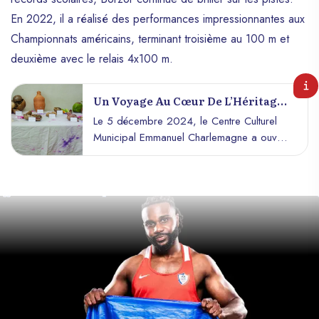
En 2022, il a réalisé des performances impressionnantes aux
Championnats américains, terminant troisième au 100 m et
deuxième avec le relais 4x100 m.
Un Voyage Au Cœur De L’Héritage
Précolombien : Retour Sur
Le 5 décembre 2024, le Centre Culturel
L’Événement Survivance Arawak,
Municipal Emmanuel Charlemagne a ouvert
Taïnos, Ciboney
ses portes pour une journée inoubliable
dédiée à l’histoire et à la mémoire des
peuples précolombiens d’Haïti et des
Caraïbes. Intitulée "Survivance Arawak,
Taïnos, Ciboney", cette initiative culturelle
a rassemblé passionnés, chercheurs et
curieux dans une atmosphère riche en
découvertes et en émotions.