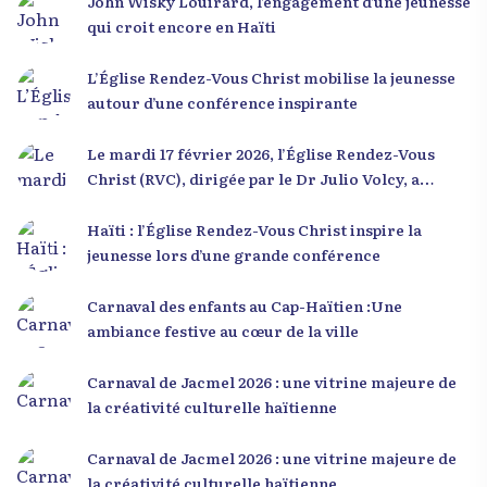
John Wisky Louirard, l’engagement d’une jeunesse
qui croit encore en Haïti
L’Église Rendez-Vous Christ mobilise la jeunesse
autour d’une conférence inspirante
Le mardi 17 février 2026, l’Église Rendez-Vous
Christ (RVC), dirigée par le Dr Julio Volcy, a
rassemblé plusieurs centaines de jeunes haïtiens
dans ses locaux à Delmas 75 pour une conférence
Haïti : l’Église Rendez-Vous Christ inspire la
placée sous le thème « Menm Ou Menm Tou ».
jeunesse lors d’une grande conférence
L’événement a offert aux participants une
occasion unique de se rencontrer, d’échanger et
Carnaval des enfants au Cap-Haïtien :Une
d’écouter des interventions motivantes centrées
ambiance festive au cœur de la ville
sur le développement personnel et l’engagement
citoyen. Des messages forts pour la jeunesse Lors
Carnaval de Jacmel 2026 : une vitrine majeure de
de sa première intervention, intitulée « Jenès la
la créativité culturelle haïtienne
ou kapab », le Dr Julio Volcy a exhorté les jeunes à
croire en leur potentiel et à rejeter toute forme
Carnaval de Jacmel 2026 : une vitrine majeure de
de fatalisme. Il a particulièrement insisté sur
la créativité culturelle haïtienne