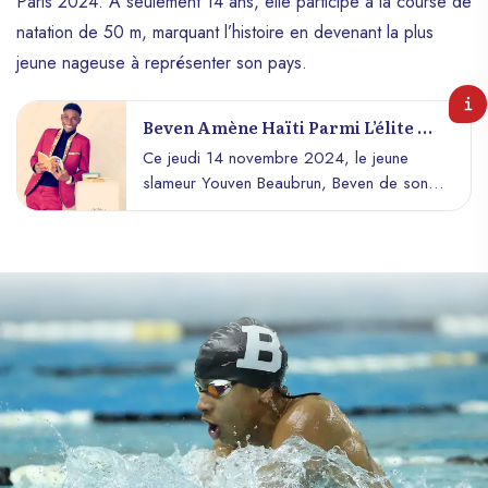
Paris 2024. À seulement 14 ans, elle participe à la course de
natation de 50 m, marquant l’histoire en devenant la plus
jeune nageuse à représenter son pays.
Beven Amène Haïti Parmi L’élite Du
Slam Mondial
Ce jeudi 14 novembre 2024, le jeune
slameur Youven Beaubrun, Beven de son
nom de scène, a qualifié Haïti, pour la
toute première fois de son histoire, pour la
finale de la Coupe du Monde de Slam.
Cette compétition, qui réunit les meilleurs
slameurs de la planète, s’est deroulée en
terre africaine, plus précisément au Togo.
Dans un pays tenu à la gorge, un pays qui
s’éteint de bout en bout, sous le
dangereux exploit d’une certaine part
armée de sa jeunesse, la performance
extraordinaire de Beven dans cette
compétition résonne avec l’écho de tout un