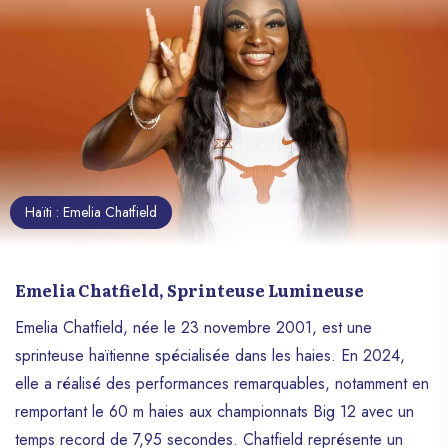
eu sa chance pour bien répresenter sa
terre meurtrie à la porte d’ une victoire
mondiale, une victoire qui si elle avait eu
lieu, aurait été paraphée au nom de tout un
peuple, dans la course absolue face à un
grand chaos qui ne rêve que par l’idée de
l’étouffer. Bien qu’il n’a pas réussi à
remporter cette coupe(se terminant à la
sixième place du classement général), le
Haïti : Emelia Chatfield
champion haïtien du slam a eu le temps
d’inspirer tout un pays durant son grand
parcours dans cette compétition. Ce n’est
que partie remise, une prochaine fois la
Emelia Chatfield, Sprinteuse Lumineuse
victoire sera atteinte à coup sûre.
Emelia Chatfield, née le 23 novembre 2001, est une
sprinteuse haïtienne spécialisée dans les haies. En 2024,
elle a réalisé des performances remarquables, notamment en
remportant le 60 m haies aux championnats Big 12 avec un
temps record de 7,95 secondes. Chatfield représente un