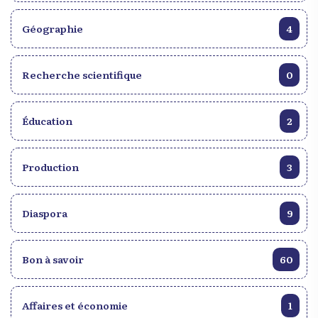
aimait à dire : « l’homme est un apprenti, la
Géographie
4
douleur est son maitre. Et nul ne se connait tant qu’il
n’a pas souffert. » L’artiste doit produire sous tous
les cieux. Telle est sa vocation. Les incompétents au
Recherche scientifique
0
pouvoir, les bandits légaux ou de grands-chemins,
la cherté de la vie, le chômage, les chagrins
d’amour sont autant de sujets de préoccupations
Éducation
2
pour lui. S’il est vrai que ventre affamé n’a point
d’oreilles, toujours est-il qu’il garde le cerveau en
éveil. Que dis-je, il le stimule au point de créer des
Production
3
œuvres intemporelles. Monsieur Pitié vous avez un
bel avenir devant vous. Oeuvre de Jean Rony
Charles, le livre est disponible chez les Éditions
Diaspora
9
Repérage.
Bon à savoir
60
Affaires et économie
1