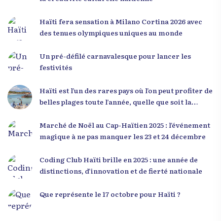
l’importance de changer de mentalité : « Nous ne
pouvons pas résoudre un problème avec la
Haïti fera sensation à Milano Cortina 2026 avec
mentalité qui l’a créé. » Il a encouragé la jeunesse
des tenues olympiques uniques au monde
à adopter une nouvelle manière de penser, fondée
sur la discipline, l’excellence et la responsabilité.
Un pré-défilé carnavalesque pour lancer les
Le révérend a également rappelé que la jeunesse
festivités
haïtienne représente près de 70 % de la population
du pays, et qu’un engagement structuré de
Haïti est l’un des rares pays où l’on peut profiter de
seulement 4 % d’entre eux pourrait modifier
belles plages toute l’année, quelle que soit la
significativement la trajectoire nationale. Sa
saison
seconde intervention, « Jenès la ak responsablite l
Marché de Noël au Cap-Haïtien 2025 : l’événement
», a souligné le lien indissociable entre potentiel et
magique à ne pas manquer les 23 et 24 décembre
responsabilité. Le Dr Volcy a invité les jeunes à
devenir des acteurs de transformation dans leurs
Coding Club Haïti brille en 2025 : une année de
communautés, à investir dans leur formation et à
distinctions, d’innovation et de fierté nationale
développer un leadership intègre. Appel à un
engagement fort et à la spiritualité
Que représente le 17 octobre pour Haïti ?