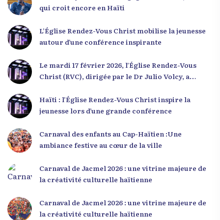
qui croit encore en Haïti
L’Église Rendez-Vous Christ mobilise la jeunesse
autour d’une conférence inspirante
Le mardi 17 février 2026, l’Église Rendez-Vous
Christ (RVC), dirigée par le Dr Julio Volcy, a
rassemblé plusieurs centaines de jeunes haïtiens
dans ses locaux à Delmas 75 pour une conférence
Haïti : l’Église Rendez-Vous Christ inspire la
placée sous le thème « Menm Ou Menm Tou ».
jeunesse lors d’une grande conférence
L’événement a offert aux participants une
occasion unique de se rencontrer, d’échanger et
Carnaval des enfants au Cap-Haïtien :Une
d’écouter des interventions motivantes centrées
ambiance festive au cœur de la ville
sur le développement personnel et l’engagement
citoyen. Des messages forts pour la jeunesse Lors
Carnaval de Jacmel 2026 : une vitrine majeure de
de sa première intervention, intitulée « Jenès la
la créativité culturelle haïtienne
ou kapab », le Dr Julio Volcy a exhorté les jeunes à
croire en leur potentiel et à rejeter toute forme
Carnaval de Jacmel 2026 : une vitrine majeure de
de fatalisme. Il a particulièrement insisté sur
la créativité culturelle haïtienne