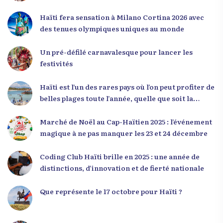
l’importance de changer de mentalité : « Nous ne
pouvons pas résoudre un problème avec la
Haïti fera sensation à Milano Cortina 2026 avec
mentalité qui l’a créé. » Il a encouragé la jeunesse
des tenues olympiques uniques au monde
à adopter une nouvelle manière de penser, fondée
sur la discipline, l’excellence et la responsabilité.
Un pré-défilé carnavalesque pour lancer les
Le révérend a également rappelé que la jeunesse
festivités
haïtienne représente près de 70 % de la population
du pays, et qu’un engagement structuré de
Haïti est l’un des rares pays où l’on peut profiter de
seulement 4 % d’entre eux pourrait modifier
belles plages toute l’année, quelle que soit la
significativement la trajectoire nationale. Sa
saison
seconde intervention, « Jenès la ak responsablite l
Marché de Noël au Cap-Haïtien 2025 : l’événement
», a souligné le lien indissociable entre potentiel et
magique à ne pas manquer les 23 et 24 décembre
responsabilité. Le Dr Volcy a invité les jeunes à
devenir des acteurs de transformation dans leurs
Coding Club Haïti brille en 2025 : une année de
communautés, à investir dans leur formation et à
distinctions, d’innovation et de fierté nationale
développer un leadership intègre. Appel à un
engagement fort et à la spiritualité
Que représente le 17 octobre pour Haïti ?