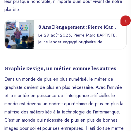
leur pratique honorable, n’importe quel bout vivant de notre
planète.
8 Ans D’engagement : Pierre Marc
BAPTISTE Mobilise Pour La
Le 29 août 2025, Pierre Marc BAPTISTE,
Bibliothèque De Cité Soleil
jeune leader engagé originaire de
Belecourt, Cité Soleil, célèbrera 8 ans
d’actions sociales, éducatives et de
leadership au service de sa communauté.
Graphic Design, un métier comme les autres
À cette occasion, il lance un appel aux
dons (argent, livres, matériel éducatif) pour
Dans un monde de plus en plus numérisé, le métier de
soutenir un projet ambitieux : la création de
graphiste devient de plus en plus nécessaire. Avec l’arrivée
la Bibliothèque du Lycée de Duvivier.
et la montée en puissance de l’intelligence artificielle, le
monde est devenu un endroit qui réclame de plus en plus la
maîtrise des métiers liés à la technologie de l’informatique.
C’est un monde qui nécessite de plus en plus de bonnes
images pour soi et pour ses entreprises. Haïti doit se mettre