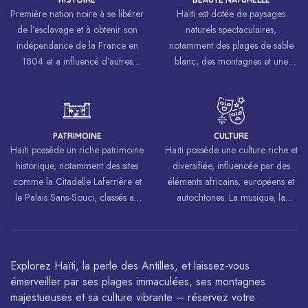
Première nation noire à se libérer
Haïti est dotée de paysages
de l’esclavage et à obtenir son
naturels spectaculaires,
indépendance de la France en
notamment des plages de sable
1804 et a influencé d’autres
blanc, des montagnes et une
mouvements de libération à
biodiversité riche.
travers le monde, inspirant des
luttes pour la liberté et l’égalité.
PATRIMOINE
CULTURE
Haïti possède un riche patrimoine
Haïti possède une culture riche et
historique, notamment des sites
diversifiée, influencée par des
comme la Citadelle Laferrière et
éléments africains, européens et
le Palais Sans-Souci, classés au
autochtones. La musique, la
patrimoine mondial de
danse, l’art et la cuisine haïtiens
l’UNESCO.
sont célébrés à travers le monde.
Explorez Haïti, la perle des Antilles, et laissez-vous
émerveiller par ses plages immaculées, ses montagnes
majestueuses et sa culture vibrante – réservez votre