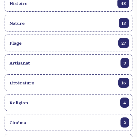
Histoire
48
aura un Gala le 10 mai, en l’honneur du Roi
Coupé et le 18 octobre en l’honneur de la reine
cubaine.
Nature
13
Plage
27
Artisanat
3
Littérature
16
Religion
4
Cinéma
2