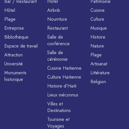
Bar / Restaurant
Hôtel
Patrimoine
Hôtel
Airbnb
Cuisine
Plage
Nourriture
Culture
Entreprise
Restaurant
Musique
Bibliothèque
Salle de
Histoire
conférence
Espace de travail
Nature
Salle de
Attraction
Plage
cérémonie
Université
Artisanat
Cuisine Haïtienne
Monuments
Littérature
Culture Haïtienne
historique
Religion
Histoire d’Haïti
Lieux méconnus
Villes et
Destinations
Tourisme et
Voyages