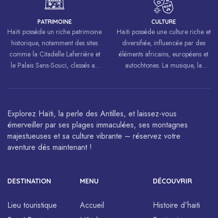
luttes pour la liberté et l’égalité.
PATRIMOINE
CULTURE
Haïti possède un riche patrimoine
Haïti possède une culture riche et
historique, notamment des sites
diversifiée, influencée par des
comme la Citadelle Laferrière et
éléments africains, européens et
le Palais Sans-Souci, classés au
autochtones. La musique, la
patrimoine mondial de
danse, l’art et la cuisine haïtiens
l’UNESCO.
sont célébrés à travers le monde.
Explorez Haïti, la perle des Antilles, et laissez-vous
émerveiller par ses plages immaculées, ses montagnes
majestueuses et sa culture vibrante – réservez votre
aventure dès maintenant !
DESTINATION
MENU
DÉCOUVRIR
Lieu touristique
Accueil
Histoire d'haiti