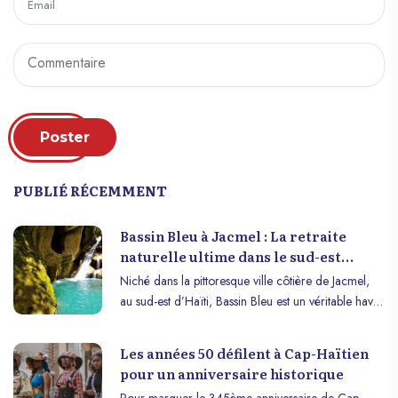
Poster
PUBLIÉ RÉCEMMENT
Bassin Bleu à Jacmel : La retraite
naturelle ultime dans le sud-est
d’Haïti
Niché dans la pittoresque ville côtière de Jacmel,
au sud-est d’Haïti, Bassin Bleu est un véritable havre
de tranquillité au cœur de la nature. Ses eaux
bleues cristallines et ses imposantes formations
Les années 50 défilent à Cap-Haïtien
rocheuses en font un site d’une beauté à couper le
pour un anniversaire historique
souffle, attirant les voyageurs du monde entier en