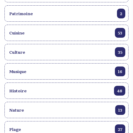
cette commémoration, une occasion de célébrer
leur identité à côté de leur musique. Les principaux
Patrimoine
2
événements prévus dans le cadre de cette
commémoration se dérouleront respectivement, le
28 février, le 10 mai et le 18 octobre. L’évènement
Cuisine
53
du 28 février à la maison d’Haïti située au # 3245,
ave Émile-Journault marquera le lancement des
festivités à l’honneur des deux artistes, à côté il y
Culture
35
aura un Gala le 10 mai, en l’honneur du Roi
Coupé et le 18 octobre en l’honneur de la reine
cubaine.
Musique
16
Histoire
48
Nature
13
Plage
27