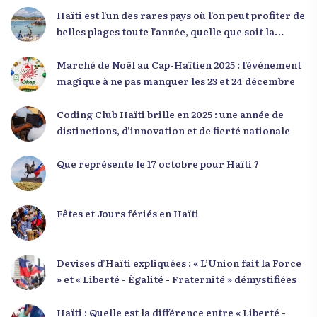
du pays, et qu’un engagement structuré de
Haïti est l’un des rares pays où l’on peut profiter de
seulement 4 % d’entre eux pourrait modifier
belles plages toute l’année, quelle que soit la
significativement la trajectoire nationale. Sa
saison
seconde intervention, « Jenès la ak responsablite l
Marché de Noël au Cap-Haïtien 2025 : l’événement
», a souligné le lien indissociable entre potentiel et
magique à ne pas manquer les 23 et 24 décembre
responsabilité. Le Dr Volcy a invité les jeunes à
devenir des acteurs de transformation dans leurs
Coding Club Haïti brille en 2025 : une année de
communautés, à investir dans leur formation et à
distinctions, d’innovation et de fierté nationale
développer un leadership intègre. Appel à un
engagement fort et à la spiritualité
Que représente le 17 octobre pour Haïti ?
Fêtes et Jours fériés en Haïti
Devises d’Haïti expliquées : « L’Union fait la Force
» et « Liberté - Égalité - Fraternité » démystifiées
Haïti : Quelle est la différence entre « Liberté -