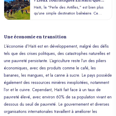
Vous Devez Absolument Visiter
Haïti, la "Perle des Antilles," est bien plus
qu’une simple destination balnéaire. Ce
pays regorge de sites historiques, naturels
et culturels uniques qui témoignent de son
riche passé et de sa biodiversité
Une économie en transition
exceptionnelle. Voici une sélection de 7
lieux incontournables qui vous plongeront
L’économie d’Haïti est en développement, malgré des défis
au cœur de l’histoire, de la culture et de la
tels que des crises politiques, des catastrophes naturelles et
beauté d’Haïti.
une pauvreté persistante. L’agriculture reste l’un des piliers
économiques, avec des produits comme le café, les
bananes, les mangues, et la canne à sucre. Le pays possède
également des ressources minières inexploitées, notamment
l’or et le cuivre. Cependant, Haïti fait face à un taux de
pauvreté élevé, avec environ 60% de sa population vivant en
dessous du seuil de pauvreté. Le gouvernement et diverses
organisations internationales travaillent à améliorer les