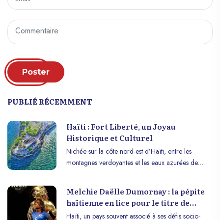
Poster
PUBLIÉ RÉCEMMENT
Haïti : Fort Liberté, un Joyau
Historique et Culturel
Nichée sur la côte nord-est d’Haïti, entre les
montagnes verdoyantes et les eaux azurées de
l’océan Atlantique, se trouve une petite ville au
charme indéniable : Fort Liberté. Ce joyau
Melchie Daëlle Dumornay : la pépite
historique et culturel regorge d’histoires
haïtienne en lice pour le titre de
fascinantes, de paysages pittoresques et d’une
meilleure joueuse de la CONCACAF
Haïti, un pays souvent associé à ses défis socio-
richesse culturelle qui captivent les visiteurs du