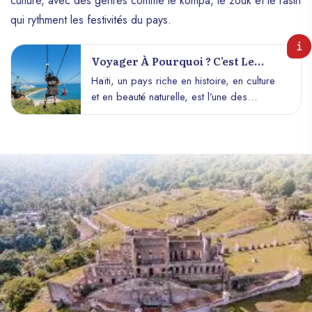
culture, avec des genres comme le kompa, le zouk et le rasin
qui rythment les festivités du pays.
Voyager À Pourquoi ? C’est Le
Moment Idéal Pour Le Découvrir
Haïti, un pays riche en histoire, en culture
et en beauté naturelle, est l’une des
destinations les plus fascinantes et sous-
estimées des Caraïbes. Pendant des
années, ce pays a été perçu à travers un
prisme négatif, mais aujourd’hui, Haïti
mérite d’être redécouvert. Si vous vous
demandez pourquoi voyager à Haïti
maintenant, cet article vous convaincra que
c’est le moment idéal pour découvrir cette
île unique, pleine de surprises et de
trésors cachés.