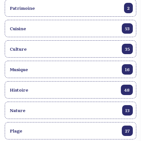
chance de la visiter.
Patrimoine
2
Cuisine
53
Culture
35
Musique
16
Histoire
48
Nature
13
Plage
27