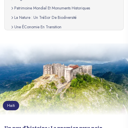
Patrimoine Mondial Et Monuments Historiques
La Nature : Un TréSor De Biodiversité
Une ÉConomie En Transition
Un Peuple RéSilient
HaïTi, Un Pays À DéCouvrir
Haïti
Un peu d’histoire : Le premier pays noir