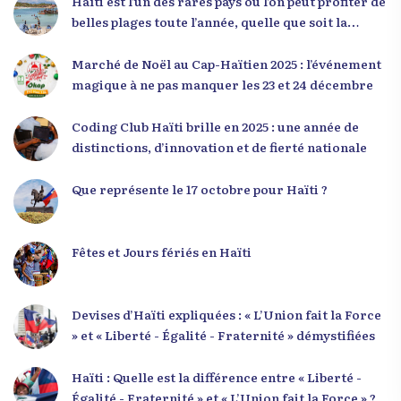
Haïti est l’un des rares pays où l’on peut profiter de
seulement 4 % d’entre eux pourrait modifier
belles plages toute l’année, quelle que soit la
significativement la trajectoire nationale. Sa
saison
seconde intervention, « Jenès la ak responsablite l
Marché de Noël au Cap-Haïtien 2025 : l’événement
», a souligné le lien indissociable entre potentiel et
magique à ne pas manquer les 23 et 24 décembre
responsabilité. Le Dr Volcy a invité les jeunes à
devenir des acteurs de transformation dans leurs
Coding Club Haïti brille en 2025 : une année de
communautés, à investir dans leur formation et à
distinctions, d’innovation et de fierté nationale
développer un leadership intègre. Appel à un
engagement fort et à la spiritualité
Que représente le 17 octobre pour Haïti ?
Fêtes et Jours fériés en Haïti
Devises d’Haïti expliquées : « L’Union fait la Force
» et « Liberté - Égalité - Fraternité » démystifiées
Haïti : Quelle est la différence entre « Liberté -
Égalité - Fraternité » et « L’Union fait la Force » ?