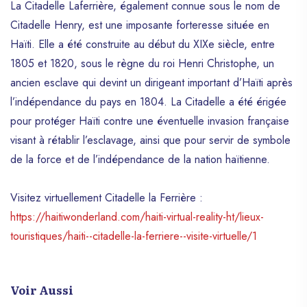
La Citadelle Laferrière, également connue sous le nom de
Les Cayemites
Citadelle Henry, est une imposante forteresse située en
Parc National Macaya
Haïti. Elle a été construite au début du XIXe siècle, entre
Kenscoff Et Furcy
1805 et 1820, sous le règne du roi Henri Christophe, un
Royal Decameron
ancien esclave qui devint un dirigeant important d’Haïti après
l’indépendance du pays en 1804. La Citadelle a été érigée
pour protéger Haïti contre une éventuelle invasion française
visant à rétablir l’esclavage, ainsi que pour servir de symbole
de la force et de l’indépendance de la nation haïtienne.
Visitez virtuellement Citadelle la Ferrière :
https://haitiwonderland.com/haiti-virtual-reality-ht/lieux-
touristiques/haiti--citadelle-la-ferriere--visite-virtuelle/1
Voir Aussi