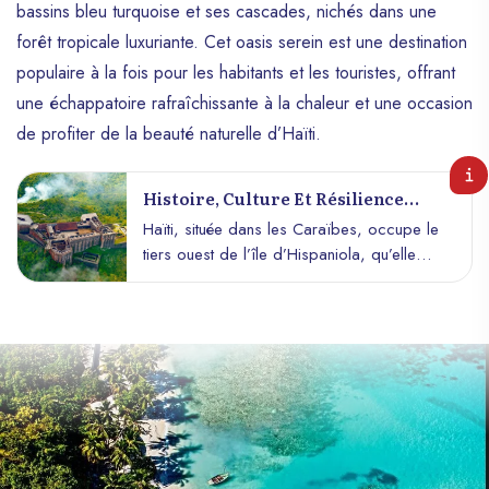
bassins bleu turquoise et ses cascades, nichés dans une
forêt tropicale luxuriante. Cet oasis serein est une destination
populaire à la fois pour les habitants et les touristes, offrant
une échappatoire rafraîchissante à la chaleur et une occasion
de profiter de la beauté naturelle d’Haïti.
Histoire, Culture Et Résilience
D’une Nation Unique Aux Caraïbes
Haïti, située dans les Caraïbes, occupe le
tiers ouest de l’île d’Hispaniola, qu’elle
partage avec la République dominicaine à
l’est. Sa capitale, Port-au-Prince, est le
cœur politique, économique et culturel du
pays. Avec une superficie d’environ 27
750 km², Haïti abrite près de 12 millions
de personnes, ce qui en fait l’un des pays
les plus densément peuplés de la région
caribéenne. L’histoire riche et tumultueuse
de cette nation insulaire, son patrimoine