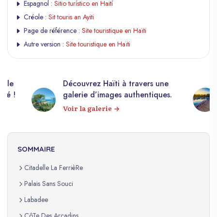
Espagnol :
Sitio turístico en Haití
Créole :
Sit touris an Ayiti
Page de référence :
Site touristique en Haïti
Autre version :
Site touristique en Haïti
z Haïti à travers une
10 000+ photos libres d
d’images authentiques.
sur Haïti !
galerie
Explorez notre banque d
SOMMAIRE
Citadelle La FerrièRe
Palais Sans Souci
Labadee
CôTe Des Arcadins