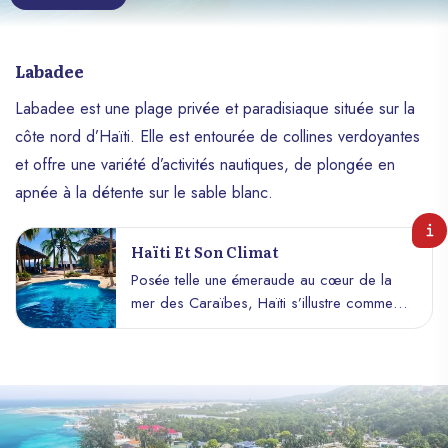
Labadee
Labadee est une plage privée et paradisiaque située sur la
côte nord d’Haïti. Elle est entourée de collines verdoyantes
et offre une variété d’activités nautiques, de plongée en
apnée à la détente sur le sable blanc.
Haïti Et Son Climat
Posée telle une émeraude au cœur de la
mer des Caraïbes, Haïti s’illustre comme
un véritable joyau où le climat tropical
agréable règne en maître. Cette île
enchanteresse, réputée pour ses plages
idylliques, ses montagnes verdoyantes et
sa culture riche, est également bénie par
des températures douces à l’année qui en