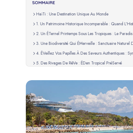
SOMMAIRE
HaïTi : Une Destination Unique Au Monde
1. Un Patrimoine Historique Incomparable : Quand L’Hi
2. Un ÉTernel Printemps Sous Les Tropiques : Le Paradi
3. Une Biodiversité Qui ÉMerveille : Sanctuaire Naturel
4. ÉVeillez Vos Papilles À Des Saveurs Authentiques : 
5. Des Rivages De RêVe : ÉDen Tropical PréServé
6. Culture Riche Et DiversifiéE : ÂMe Vibrante Des Cara
7. Beauté Naturelle Spectaculaire : ThéâTre Grandiose 
Une Invitation À DéCouvrir : HaïTi Vous Attend