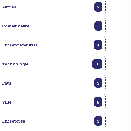
Autres
2
Communauté
5
Entrepreneuriat
4
Technologie
16
Pays
3
Ville
8
Entreprise
3
aïti
Planifier son Voyage à Haït