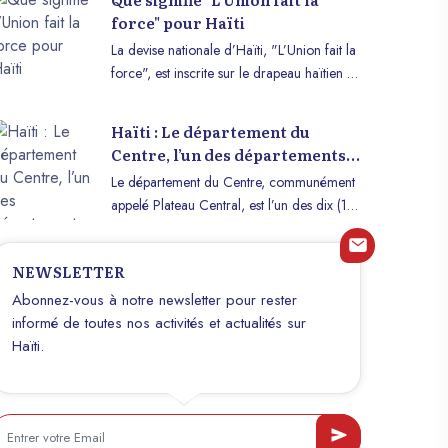
force" pour Haïti
La devise nationale d’Haïti, "L’Union fait la
force", est inscrite sur le drapeau haïtien et
fait partie intégrante de l’identité du pays.
Mais que représente réellement cette
Haïti : Le département du
phrase pour Haïti et pourquoi est-elle si
Centre, l’un des départements
importante ? Cet article explore la
les plus résistants aux séismes
Le département du Centre, communément
signification historique, culturelle et
naturels
appelé Plateau Central, est l’un des dix (10)
symbolique de cette devise, qui incarne
départements d’Haïti les plus solides face à
l’esprit de solidarité et de résilience des
certains phénomènes naturels. Avant de
Haïtiens.
NEWSLETTER
devenir l’un des dix (10) départements
d’Haïti, le département du Centre faisait
Abonnez-vous à notre newsletter pour rester
partie du Grand Nord. Il est réputé pour
informé de toutes nos activités et actualités sur
ses paysages naturels, son climat de
Haïti.
biosphère et sa résistance face à certains
phénomènes naturels. Outre ses
productions naturelles telles que le maïs, le
petit mil et l’élevage, le département du