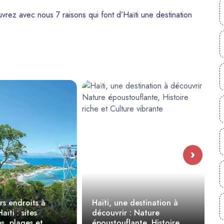
rez avec nous 7 raisons qui font d’Haïti une destination
›
s endroits à
Haïti, une destination à
aïti : sites
découvrir : Nature
s, plages et
époustouflante, Histoire
H