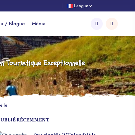
Langue
tu / Blogue
Média
n Touristique Exceptionnelle
elle
PUBLIÉ RÉCEMMENT
Que signifie "L’Union fait la