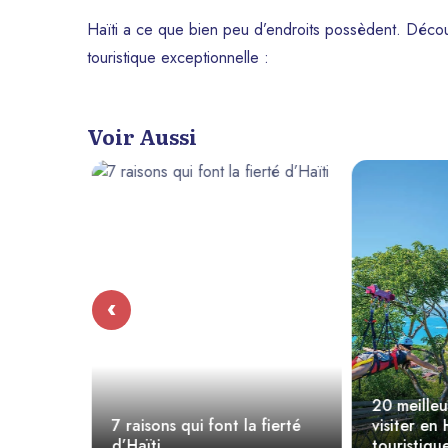
Haïti a ce que bien peu d’endroits possèdent. Découv
touristique exceptionnelle :
Voir Aussi
‹
 Une
20 meilleur
 Détente
7 raisons qui font la fierté
visiter en H
d’Haïti
touristique