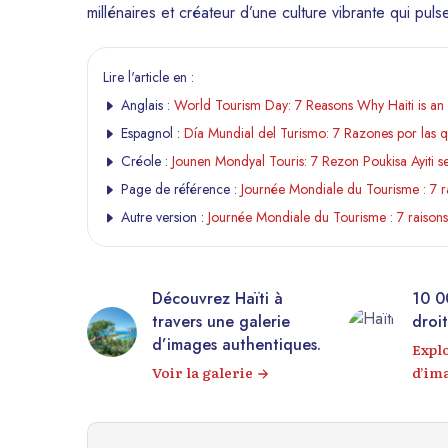
millénaires et créateur d’une culture vibrante qui p
Lire l'article en :
Anglais :
World Tourism Day: 7 Reasons Why Haiti is an E
Espagnol :
Día Mundial del Turismo: 7 Razones por las qu
Créole :
Jounen Mondyal Touris: 7 Rezon Poukisa Ayiti se
Page de référence :
Journée Mondiale du Tourisme : 7 ra
Autre version :
Journée Mondiale du Tourisme : 7 raisons 
rez Haïti à
10 000+ photos libres de
s une galerie
droits sur Haïti !
es authentiques.
Explorez notre banque
a galerie
d’images