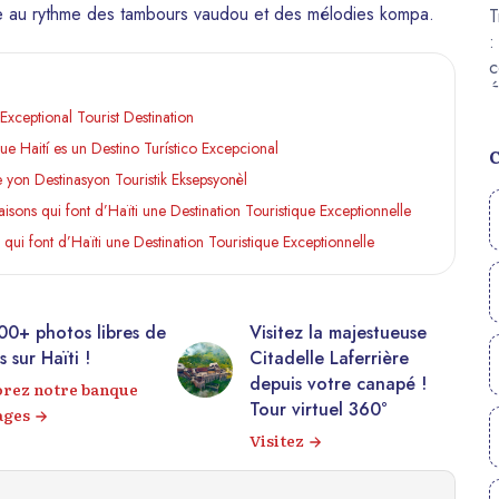
ulse au rythme des tambours vaudou et des mélodies kompa.
xceptional Tourist Destination
e Haití es un Destino Turístico Excepcional
 yon Destinasyon Touristik Eksepsyonèl
isons qui font d’Haïti une Destination Touristique Exceptionnelle
qui font d’Haïti une Destination Touristique Exceptionnelle
Visitez la majestueuse
Découvrez Haïti à
Citadelle Laferrière
travers une galerie
depuis votre canapé !
d’images authentiques
Tour virtuel 360°
Voir la galerie
Visitez