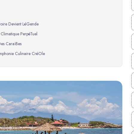
stoire Devient LéGende
s Climatique PerpéTuel
 Des CaraïBes
Symphonie Culinaire CréOle
ïBes
De La Nature