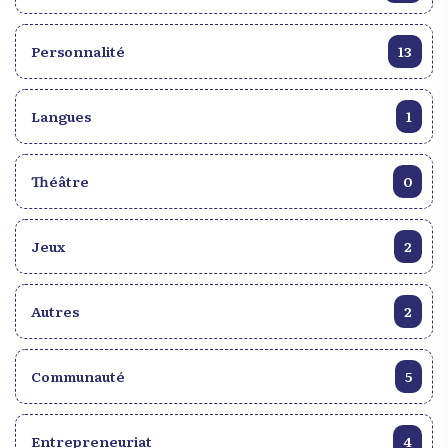
Personnalité
13
Langues
1
Théâtre
0
Jeux
2
Autres
2
Communauté
5
Entrepreneuriat
4