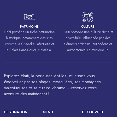
mouvements de libération à
biodiversité riche.
travers le monde, inspirant des
luttes pour la liberté et l’égalité.
PATRIMOINE
CULTURE
Haïti possède un riche patrimoine
Haïti possède une culture riche et
historique, notamment des sites
diversifiée, influencée par des
comme la Citadelle Laferrière et
éléments africains, européens et
le Palais Sans-Souci, classés au
autochtones. La musique, la
patrimoine mondial de
danse, l’art et la cuisine haïtiens
l’UNESCO.
sont célébrés à travers le monde.
Explorez Haïti, la perle des Antilles, et laissez-vous
émerveiller par ses plages immaculées, ses montagnes
majestueuses et sa culture vibrante – réservez votre
aventure dès maintenant !
DESTINATION
MENU
DÉCOUVRIR