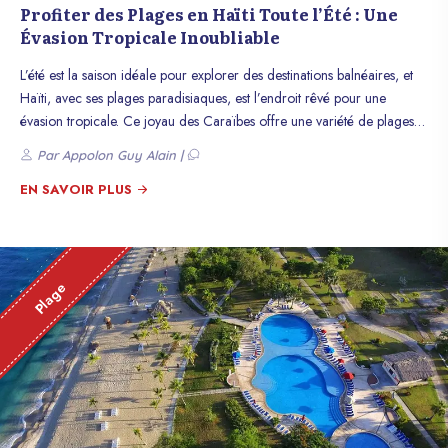
Profiter des Plages en Haïti Toute l’Été : Une
Évasion Tropicale Inoubliable
L’été est la saison idéale pour explorer des destinations balnéaires, et
Haïti, avec ses plages paradisiaques, est l’endroit rêvé pour une
évasion tropicale. Ce joyau des Caraïbes offre une variété de plages
splendides qui raviront les amateurs de soleil, d’eau turquoise et de
Par Appolon Guy Alain |
sable fin. Découvrez les trésors cachés et les incontournables de la
côte haïtienne pour un été inoubliable.
EN SAVOIR PLUS
Plage