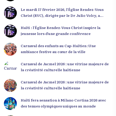
Le mardi 17 février 2026, l’Église Rendez-Vous
Christ (RVC), dirigée par le Dr Julio Volcy, a
rassemblé plusieurs centaines de jeunes haïtiens
dans ses locaux à Delmas 75 pour une conférence
Haïti : l’Église Rendez-Vous Christ inspire la
placée sous le thème « Menm Ou Menm Tou ».
jeunesse lors d’une grande conférence
L’événement a offert aux participants une
occasion unique de se rencontrer, d’échanger et
Carnaval des enfants au Cap-Haïtien :Une
d’écouter des interventions motivantes centrées
ambiance festive au cœur de la ville
sur le développement personnel et l’engagement
citoyen. Des messages forts pour la jeunesse Lors
Carnaval de Jacmel 2026 : une vitrine majeure de
de sa première intervention, intitulée « Jenès la
la créativité culturelle haïtienne
ou kapab », le Dr Julio Volcy a exhorté les jeunes à
croire en leur potentiel et à rejeter toute forme
Carnaval de Jacmel 2026 : une vitrine majeure de
de fatalisme. Il a particulièrement insisté sur
la créativité culturelle haïtienne
l’importance de changer de mentalité : « Nous ne
pouvons pas résoudre un problème avec la
Haïti fera sensation à Milano Cortina 2026 avec
mentalité qui l’a créé. » Il a encouragé la jeunesse
des tenues olympiques uniques au monde
à adopter une nouvelle manière de penser, fondée