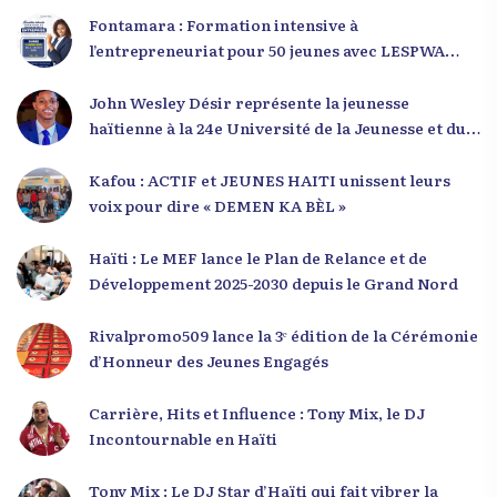
Fontamara : Formation intensive à
l’entrepreneuriat pour 50 jeunes avec LESPWA
POU DEMEN
John Wesley Désir représente la jeunesse
haïtienne à la 24e Université de la Jeunesse et du
Développement 2025
Kafou : ACTIF et JEUNES HAITI unissent leurs
voix pour dire « DEMEN KA BÈL »
Haïti : Le MEF lance le Plan de Relance et de
Développement 2025-2030 depuis le Grand Nord
Rivalpromo509 lance la 3ᵉ édition de la Cérémonie
d’Honneur des Jeunes Engagés
Carrière, Hits et Influence : Tony Mix, le DJ
Incontournable en Haïti
Tony Mix : Le DJ Star d’Haïti qui fait vibrer la