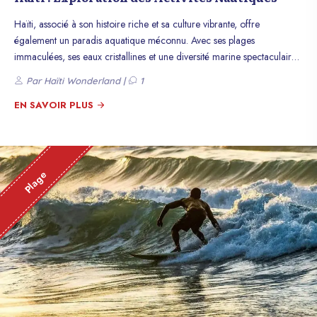
Haïti, associé à son histoire riche et sa culture vibrante, offre
également un paradis aquatique méconnu. Avec ses plages
immaculées, ses eaux cristallines et une diversité marine spectaculaire,
ce pays des Caraïbes est une destination idéale pour les amateurs
Par Haïti Wonderland |
1
d’activités nautiques. Découvrez un monde sous-marin fascinant, vivez
des aventures palpitantes et profitez du littoral haïtien.
EN SAVOIR PLUS
Plage