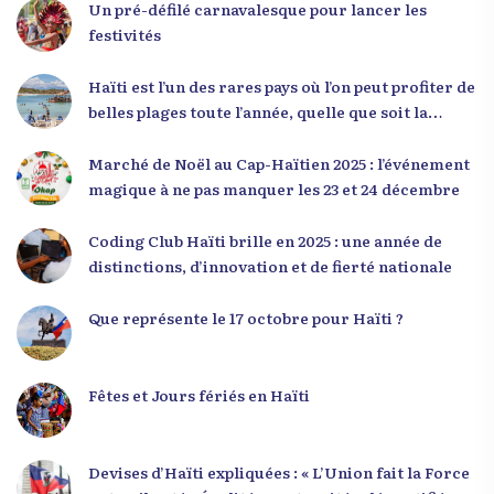
sur la discipline, l’excellence et la responsabilité.
Un pré-défilé carnavalesque pour lancer les
Le révérend a également rappelé que la jeunesse
festivités
haïtienne représente près de 70 % de la population
du pays, et qu’un engagement structuré de
Haïti est l’un des rares pays où l’on peut profiter de
seulement 4 % d’entre eux pourrait modifier
belles plages toute l’année, quelle que soit la
significativement la trajectoire nationale. Sa
saison
seconde intervention, « Jenès la ak responsablite l
Marché de Noël au Cap-Haïtien 2025 : l’événement
», a souligné le lien indissociable entre potentiel et
magique à ne pas manquer les 23 et 24 décembre
responsabilité. Le Dr Volcy a invité les jeunes à
devenir des acteurs de transformation dans leurs
Coding Club Haïti brille en 2025 : une année de
communautés, à investir dans leur formation et à
distinctions, d’innovation et de fierté nationale
développer un leadership intègre. Appel à un
engagement fort et à la spiritualité
Que représente le 17 octobre pour Haïti ?
Fêtes et Jours fériés en Haïti
Devises d’Haïti expliquées : « L’Union fait la Force