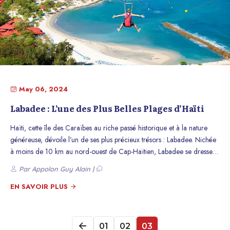
May 06, 2024
Labadee : L’une des Plus Belles Plages d’Haïti
Haïti, cette île des Caraïbes au riche passé historique et à la nature
généreuse, dévoile l’un de ses plus précieux trésors : Labadee. Nichée
à moins de 10 km au nord-ouest de Cap-Haïtien, Labadee se dresse
comme une perle balnéaire, offrant à ses visiteurs une expérience
Par Appolon Guy Alain |
exquise mêlant détente, aventure et découverte culturelle.
EN SAVOIR PLUS
01
02
03