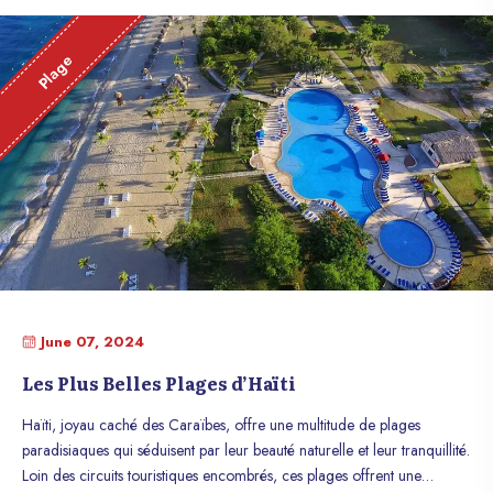
offrent une immersion dans une culture vibrante, une histoire
fascinante et une nature préservée. En choisissant de visiter Haïti, les
Plage
voyageurs ont l’opportunité de découvrir un joyau des Caraïbes, tout
en contribuant au développement économique et au bien-être de ce
pays extraordinaire.
June 07, 2024
Les Plus Belles Plages d’Haïti
Haïti, joyau caché des Caraïbes, offre une multitude de plages
paradisiaques qui séduisent par leur beauté naturelle et leur tranquillité.
Loin des circuits touristiques encombrés, ces plages offrent une