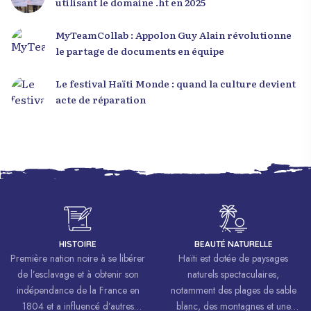
utilisant le domaine .ht en 2025
MyTeamCollab : Appolon Guy Alain révolutionne
le partage de documents en équipe
Le festival Haïti Monde : quand la culture devient
acte de réparation
HISTOIRE
BEAUTÉ NATURELLE
Première nation noire à se libérer
Haïti est dotée de paysages
de l’esclavage et à obtenir son
naturels spectaculaires,
indépendance de la France en
notamment des plages de sable
1804 et a influencé d’autres
blanc, des montagnes et une