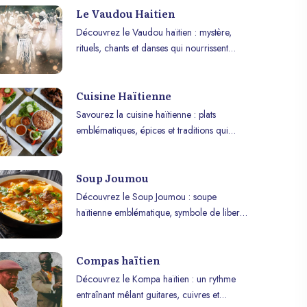
Le Vaudou Haitien
Découvrez le Vaudou haïtien : mystère,
rituels, chants et danses qui nourrissent
l’âme et façonnent l’art et la culture d’Haïti.
Cuisine Haïtienne
Savourez la cuisine haïtienne : plats
emblématiques, épices et traditions qui
rassemblent famille et amis autour de
saveurs uniques.
Soup Joumou
Découvrez le Soup Joumou : soupe
haïtienne emblématique, symbole de liberté
et de résilience, célébrée chaque 1er
janvier avec saveurs uniques.
Compas haïtien
Découvrez le Kompa haïtien : un rythme
entraînant mêlant guitares, cuivres et