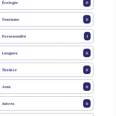
Écologie
0
Tourisme
0
Personnalité
1
Langues
0
Théâtre
0
Jeux
0
Autres
0