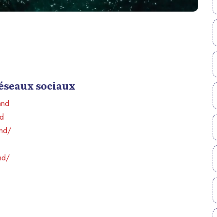
réseaux sociaux
and
nd
and/
nd/