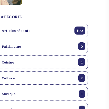
poésie. Une musique festive qui fait danser
Haïti et le monde.
CATÉGORIE
Articles récents
100
Patrimoine
0
Cuisine
4
Culture
2
Musique
1