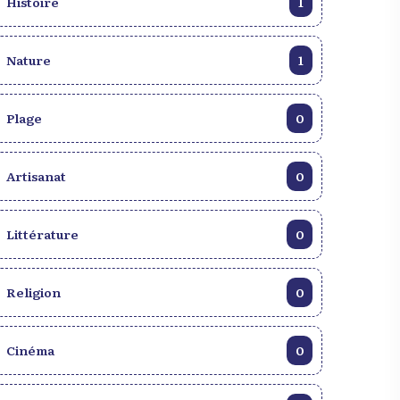
Histoire
1
Nature
1
Plage
0
Artisanat
0
Littérature
0
Religion
0
Cinéma
0