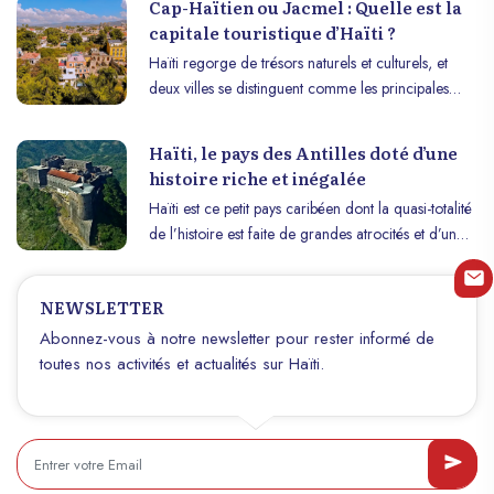
Cap-Haïtien ou Jacmel : Quelle est la
capitale touristique d’Haïti ?
Haïti regorge de trésors naturels et culturels, et
deux villes se distinguent comme les principales
capitales touristiques du pays : Cap-Haïtien, dans le
nord, et Jacmel, dans le sud-est. Chacune de ces
Haïti, le pays des Antilles doté d’une
villes offre des expériences uniques, reflétant la
histoire riche et inégalée
richesse historique, culturelle et naturelle d’Haïti.
Haïti est ce petit pays caribéen dont la quasi-totalité
Explorons pourquoi ces deux destinations sont
de l’histoire est faite de grandes atrocités et d’un
incontournables pour tout voyageur.
exploit plus que fabuleux qu’un groupe d’hommes
et de femmes a dû accomplir pour leur propre
NEWSLETTER
survie et le triomphe de l’humanité. Le pays a vu le
jour au cœur d’une histoire de résistance, à
Abonnez-vous à notre newsletter pour rester informé de
importance élevée et sans pareil dans certains
toutes nos activités et actualités sur Haïti.
aspects, qui peut être fièrement racontée n’importe
où à travers le monde. L’histoire d’Haïti est capable
d’éveiller chez tout homme, de forts sentiments
contre toute forme d’injustice, tout en ayant le
pouvoir d’inspirer la révolte des plus faibles face à