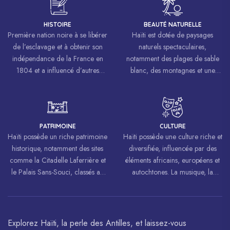
HISTOIRE
BEAUTÉ NATURELLE
Première nation noire à se libérer
Haïti est dotée de paysages
de l’esclavage et à obtenir son
naturels spectaculaires,
indépendance de la France en
notamment des plages de sable
1804 et a influencé d’autres
blanc, des montagnes et une
mouvements de libération à
biodiversité riche.
travers le monde, inspirant des
luttes pour la liberté et l’égalité.
PATRIMOINE
CULTURE
Haïti possède un riche patrimoine
Haïti possède une culture riche et
historique, notamment des sites
diversifiée, influencée par des
comme la Citadelle Laferrière et
éléments africains, européens et
le Palais Sans-Souci, classés au
autochtones. La musique, la
patrimoine mondial de
danse, l’art et la cuisine haïtiens
l’UNESCO.
sont célébrés à travers le monde.
Explorez Haïti, la perle des Antilles, et laissez-vous