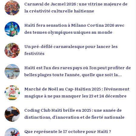
croire en leur potentiel et à rejeter toute forme
Carnaval de Jacmel 2026 : une vitrine majeure de
de fatalisme. Il a particulièrement insisté sur
la créativité culturelle haïtienne
l’importance de changer de mentalité : « Nous ne
pouvons pas résoudre un problème avec la
Haïti fera sensation à Milano Cortina 2026 avec
mentalité qui l’a créé. » Il a encouragé la jeunesse
des tenues olympiques uniques au monde
à adopter une nouvelle manière de penser, fondée
sur la discipline, l’excellence et la responsabilité.
Un pré-défilé carnavalesque pour lancer les
Le révérend a également rappelé que la jeunesse
festivités
haïtienne représente près de 70 % de la population
du pays, et qu’un engagement structuré de
Haïti est l’un des rares pays où l’on peut profiter de
seulement 4 % d’entre eux pourrait modifier
belles plages toute l’année, quelle que soit la
significativement la trajectoire nationale. Sa
saison
seconde intervention, « Jenès la ak responsablite l
Marché de Noël au Cap-Haïtien 2025 : l’événement
», a souligné le lien indissociable entre potentiel et
magique à ne pas manquer les 23 et 24 décembre
responsabilité. Le Dr Volcy a invité les jeunes à
devenir des acteurs de transformation dans leurs
Coding Club Haïti brille en 2025 : une année de
communautés, à investir dans leur formation et à
distinctions, d’innovation et de fierté nationale
développer un leadership intègre. Appel à un
engagement fort et à la spiritualité
Que représente le 17 octobre pour Haïti ?