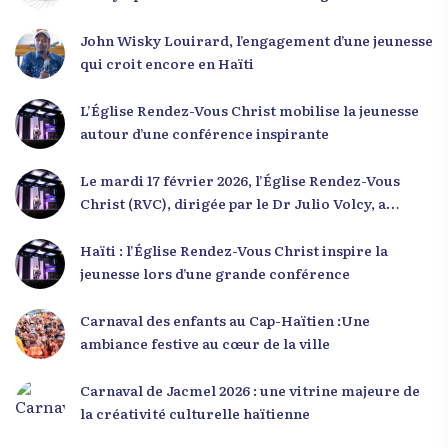
leaders
John Wisky Louirard, l’engagement d’une jeunesse
qui croit encore en Haïti
L’Église Rendez-Vous Christ mobilise la jeunesse
autour d’une conférence inspirante
Le mardi 17 février 2026, l’Église Rendez-Vous
Christ (RVC), dirigée par le Dr Julio Volcy, a
rassemblé plusieurs centaines de jeunes haïtiens
dans ses locaux à Delmas 75 pour une conférence
Haïti : l’Église Rendez-Vous Christ inspire la
placée sous le thème « Menm Ou Menm Tou ».
jeunesse lors d’une grande conférence
L’événement a offert aux participants une
occasion unique de se rencontrer, d’échanger et
Carnaval des enfants au Cap-Haïtien :Une
d’écouter des interventions motivantes centrées
ambiance festive au cœur de la ville
sur le développement personnel et l’engagement
citoyen. Des messages forts pour la jeunesse Lors
Carnaval de Jacmel 2026 : une vitrine majeure de
de sa première intervention, intitulée « Jenès la
la créativité culturelle haïtienne
ou kapab », le Dr Julio Volcy a exhorté les jeunes à