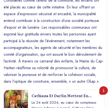
Considérés comme l’avenir de la commune, les enfants ont
été placés au cœur de cette initiative. En leur offrant un
espace d’expression sécurisé et encadré, la municipalité
entend contribuer à la construction d’une société porteuse
d’espoir et de lumière. Les responsables communaux ont
exprimé leur gratitude envers toutes les personnes ayant
participé à la réussite de l’événement, notamment les
accompagnateurs, les agents de sécurité et les membres du
comité d’organisation, qui ont assuré le bon déroulement de
l’activité. À travers ce carnaval des enfants, la Mairie du Cap-
Haïtien réaffirme sa volonté de promouvoir la culture, de
valoriser la jeunesse et de renforcer la cohésion sociale,
dans l’optique de construire, ensemble, « un autre Okap ».
Cathiana Et Darlin Mettent En
Valeur La Culture Haïtienne À
Le 24 août 2024, au cœur du somptueux
Travers Leur Union
Manoir Adriana à Jacmel, Cathiana Désiré,