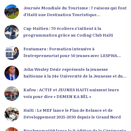
Journée Mondiale du Tourisme : 7 raisons qui font
d’Haïti une Destination Touristique
Exceptionnelle
Cap-Haïtien : 70 écoliers s’initient à la
programmation grâce au Coding Club Haïti
Fontamara : Formation intensive à
l’entrepreneuriat pour 50 jeunes avec LESPWA
POU DEMEN
John Wesley Désir représente la jeunesse
haïtienne à la 24e Université de la Jeunesse et du
Développement 2025
Kafou : ACTIF et JEUNES HAITI unissent leurs
voix pour dire « DEMEN KA BÈL »
Haïti : Le MEF lance le Plan de Relance et de
Développement 2025-2030 depuis le Grand Nord
Rivalpromo509 lance la 3ᵉ édition de la Cérémonie