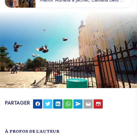
juriste et féministe, et Darlin Johancy Michel,
producteur et opérateur culturel, ont
réinventé le mariage haïtien en une
célébration éblouissante de leurs racines.
Alors que les mariages traditionnels se
contentent souvent de robes blanches et
de costumes, cette union s’est distinguée
par son profond respect des traditions
haïtiennes et sa mise en avant d’une
spiritualité envoûtante.
PARTAGER
À PROPOS DE L'AUTEUR