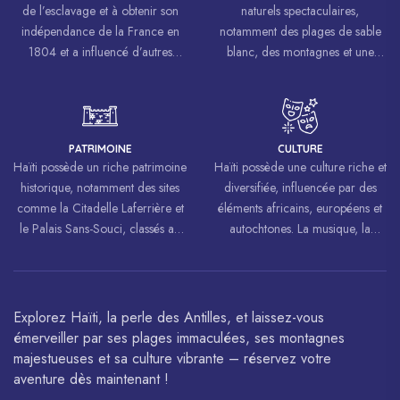
de l’esclavage et à obtenir son
naturels spectaculaires,
indépendance de la France en
notamment des plages de sable
1804 et a influencé d’autres
blanc, des montagnes et une
mouvements de libération à
biodiversité riche.
travers le monde, inspirant des
luttes pour la liberté et l’égalité.
PATRIMOINE
CULTURE
Haïti possède un riche patrimoine
Haïti possède une culture riche et
historique, notamment des sites
diversifiée, influencée par des
comme la Citadelle Laferrière et
éléments africains, européens et
le Palais Sans-Souci, classés au
autochtones. La musique, la
patrimoine mondial de
danse, l’art et la cuisine haïtiens
l’UNESCO.
sont célébrés à travers le monde.
Explorez Haïti, la perle des Antilles, et laissez-vous
émerveiller par ses plages immaculées, ses montagnes
majestueuses et sa culture vibrante – réservez votre
aventure dès maintenant !