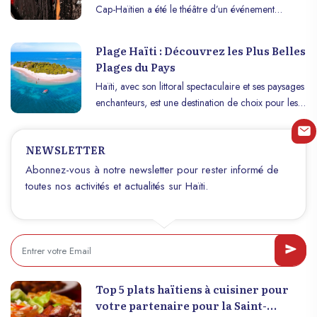
Cap-Haïtien a été le théâtre d’un événement
extraordinaire : Un gala en plein cœur de la ville,
une soirée de mode et un défilé éblouissant ont
Plage Haïti : Découvrez les Plus Belles
captivé l’attention des habitants et des visiteurs,
Plages du Pays
marquant un moment inoubliable dans le calendrier
Haïti, avec son littoral spectaculaire et ses paysages
culturel et fashion de la région.
enchanteurs, est une destination de choix pour les
amateurs de plages paradisiaques. Le pays, souvent
méconnu pour ses trésors naturels, abrite certaines
NEWSLETTER
des plus belles plages des Caraïbes. Des étendues
de sable fin bordées de cocotiers aux criques
Abonnez-vous à notre newsletter pour rester informé de
secrètes et isolées, Haïti offre une diversité de
toutes nos activités et actualités sur Haïti.
plages qui ne manqueront pas de vous émerveiller.
Découvrez ci-dessous une sélection des plus belles
plages du pays, chacune offrant une expérience
unique et inoubliable.
Top 5 plats haïtiens à cuisiner pour
votre partenaire pour la Saint-