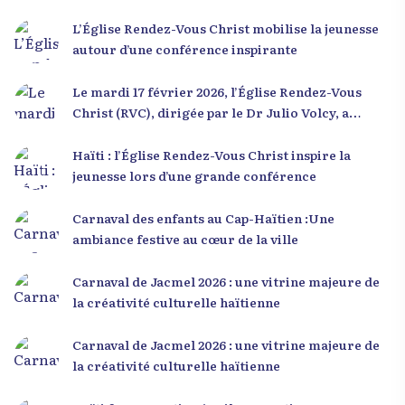
L’Église Rendez-Vous Christ mobilise la jeunesse
autour d’une conférence inspirante
Le mardi 17 février 2026, l’Église Rendez-Vous
Christ (RVC), dirigée par le Dr Julio Volcy, a
rassemblé plusieurs centaines de jeunes haïtiens
dans ses locaux à Delmas 75 pour une conférence
Haïti : l’Église Rendez-Vous Christ inspire la
placée sous le thème « Menm Ou Menm Tou ».
jeunesse lors d’une grande conférence
L’événement a offert aux participants une
occasion unique de se rencontrer, d’échanger et
Carnaval des enfants au Cap-Haïtien :Une
d’écouter des interventions motivantes centrées
ambiance festive au cœur de la ville
sur le développement personnel et l’engagement
citoyen. Des messages forts pour la jeunesse Lors
Carnaval de Jacmel 2026 : une vitrine majeure de
de sa première intervention, intitulée « Jenès la
la créativité culturelle haïtienne
ou kapab », le Dr Julio Volcy a exhorté les jeunes à
croire en leur potentiel et à rejeter toute forme
Carnaval de Jacmel 2026 : une vitrine majeure de
de fatalisme. Il a particulièrement insisté sur
la créativité culturelle haïtienne
l’importance de changer de mentalité : « Nous ne
pouvons pas résoudre un problème avec la