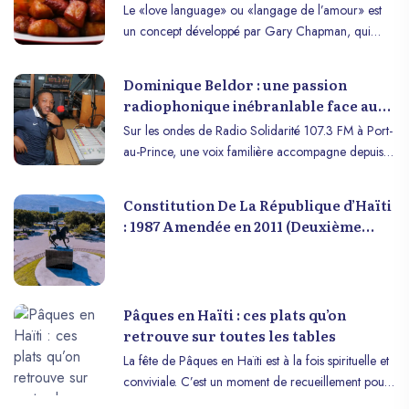
Valentin
Le «love language» ou «langage de l’amour» est
un concept développé par Gary Chapman, qui
décrit les différentes façons dont les gens expriment
et reçoivent de l’amour. Il y a cinq principaux
Dominique Beldor : une passion
langages de l’amour, dont les Cadeaux et les Actes
radiophonique inébranlable face aux
de service. Si tu te reconnais dans ces langages,
défis
Sur les ondes de Radio Solidarité 107.3 FM à Port-
voici les Top 5 des plats haïtiens parfaits pour la
au-Prince, une voix familière accompagne depuis
Saint-Valentin. Préparez-vous à régaler votre
des années les auditeurs : celle de Dominique
partenaire lors d’une soirée spéciale !
Beldor, animateur passionné et directeur de la
Constitution De La République d’Haïti
programmation. À travers son émission musicale
: 1987 Amendée en 2011 (Deuxième
Dominik Show, diffusée en semaine puis désormais
partie)
chaque samedi, il a su tisser un lien unique avec le
public haïtien, mêlant musique, informations
culturelles et analyses sociales. Installé en Floride
Pâques en Haïti : ces plats qu’on
depuis mai 2024, Dominique continue son
retrouve sur toutes les tables
émission à distance avec la même énergie. Diffusé
La fête de Pâques en Haïti est à la fois spirituelle et
depuis Tampa, son show garde intacte sa vocation :
conviviale. C’est un moment de recueillement pour
faire vibrer la culture haïtienne à travers le monde
beaucoup, mais aussi une occasion sacrée de se
et offrir un espace de parole libre, engagé et