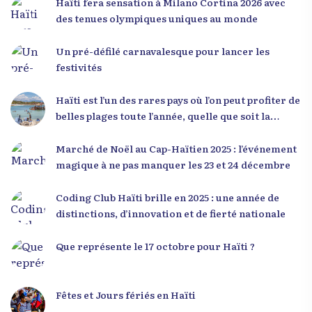
Haïti fera sensation à Milano Cortina 2026 avec
mentalité qui l’a créé. » Il a encouragé la jeunesse
des tenues olympiques uniques au monde
à adopter une nouvelle manière de penser, fondée
sur la discipline, l’excellence et la responsabilité.
Un pré-défilé carnavalesque pour lancer les
Le révérend a également rappelé que la jeunesse
festivités
haïtienne représente près de 70 % de la population
du pays, et qu’un engagement structuré de
Haïti est l’un des rares pays où l’on peut profiter de
seulement 4 % d’entre eux pourrait modifier
belles plages toute l’année, quelle que soit la
significativement la trajectoire nationale. Sa
saison
seconde intervention, « Jenès la ak responsablite l
Marché de Noël au Cap-Haïtien 2025 : l’événement
», a souligné le lien indissociable entre potentiel et
magique à ne pas manquer les 23 et 24 décembre
responsabilité. Le Dr Volcy a invité les jeunes à
devenir des acteurs de transformation dans leurs
Coding Club Haïti brille en 2025 : une année de
communautés, à investir dans leur formation et à
distinctions, d’innovation et de fierté nationale
développer un leadership intègre. Appel à un
engagement fort et à la spiritualité
Que représente le 17 octobre pour Haïti ?
Fêtes et Jours fériés en Haïti