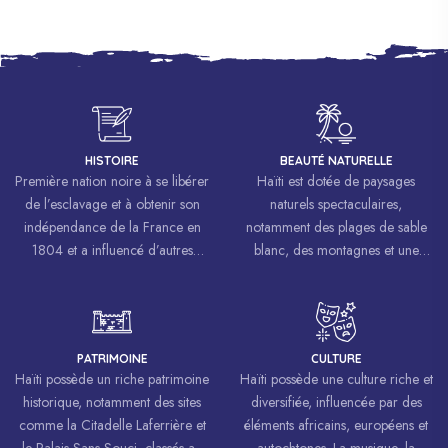
HISTOIRE
BEAUTÉ NATURELLE
Première nation noire à se libérer
Haïti est dotée de paysages
de l’esclavage et à obtenir son
naturels spectaculaires,
indépendance de la France en
notamment des plages de sable
1804 et a influencé d’autres
blanc, des montagnes et une
mouvements de libération à
biodiversité riche.
travers le monde, inspirant des
luttes pour la liberté et l’égalité.
PATRIMOINE
CULTURE
Haïti possède un riche patrimoine
Haïti possède une culture riche et
historique, notamment des sites
diversifiée, influencée par des
comme la Citadelle Laferrière et
éléments africains, européens et
le Palais Sans-Souci, classés au
autochtones. La musique, la