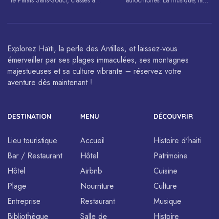
patrimoine mondial de
danse, l’art et la cuisine haïtiens
l’UNESCO.
sont célébrés à travers le monde.
Explorez Haïti, la perle des Antilles, et laissez-vous
émerveiller par ses plages immaculées, ses montagnes
majestueuses et sa culture vibrante – réservez votre
aventure dès maintenant !
DESTINATION
MENU
DÉCOUVRIR
Lieu touristique
Accueil
Histoire d'haiti
Bar / Restaurant
Hôtel
Patrimoine
Hôtel
Airbnb
Cuisine
Plage
Nourriture
Culture
Entreprise
Restaurant
Musique
Bibliothèque
Salle de
Histoire