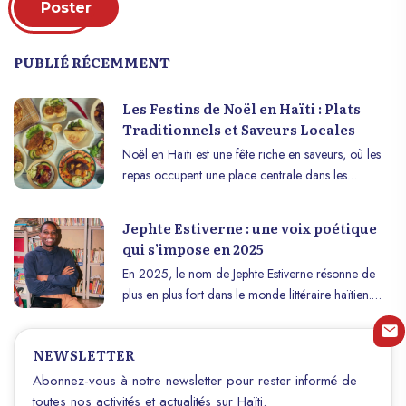
Poster
PUBLIÉ RÉCEMMENT
Les Festins de Noël en Haïti : Plats
Traditionnels et Saveurs Locales
Noël en Haïti est une fête riche en saveurs, où les
repas occupent une place centrale dans les
célébrations. Plus qu’un simple moment de partage
culinaire, le festin de Noël en Haïti est une véritable
Jephte Estiverne : une voix poétique
immersion dans la culture et les traditions du pays.
qui s’impose en 2025
Cet article explore les plats incontournables et les
En 2025, le nom de Jephte Estiverne résonne de
saveurs uniques qui font de Noël une expérience
plus en plus fort dans le monde littéraire haïtien.
mémorable pour les Haïtiens et leurs invités.
Poète, linguiste et journaliste sportif de formation,
ce jeune auteur à l’ascension fulgurante, originaire
NEWSLETTER
de Carrefour-Feuilles, s’affirme comme l’une des
voix les plus prometteuses de sa génération. Entre
Abonnez-vous à notre newsletter pour rester informé de
confidences et réflexions, il nous raconte son
toutes nos activités et actualités sur Haïti.