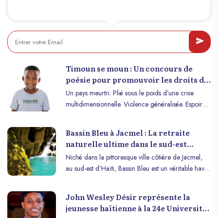
parcours, son rapport à l’écriture, sa vision du pays
de la littérature et de son engagement poétique.
Timoun se moun : Un concours de
poésie pour promouvoir les droits de
l’enfant en Haïti
Un pays meurtri. Plié sous le poids d’une crise
multidimensionnelle. Violence généralisée. Espoir
fermé à double tour. Une génération sacrifiée. Les
enfants sont de plus en plus menacés. Ils sont de
Bassin Bleu à Jacmel : La retraite
plus en plus confrontés à toutes formes de
naturelle ultime dans le sud-est
vulnérabilités entravant l’ensemble de leur
d’Haïti
Niché dans la pittoresque ville côtière de Jacmel,
développement. Ainsi, ACTIF lance la deuxième
au sud-est d’Haïti, Bassin Bleu est un véritable havre
édition du concours de poésie «Timoun se Moun ».
de tranquillité au cœur de la nature. Ses eaux
Une initiative citoyenne où l’organisation fait de
bleues cristallines et ses imposantes formations
l’écriture un tremplin pour bâtir ce que la vie prive
John Wesley Désir représente la
rocheuses en font un site d’une beauté à couper le
aux enfants haïtiens. La douleur peut être
jeunesse haïtienne à la 24e Université
souffle, attirant les voyageurs du monde entier en
transformée en or. La poésie est pour ACTIF