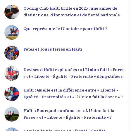
devenir des acteurs de transformation dans leurs
Coding Club Haïti brille en 2025 : une année de
communautés, à investir dans leur formation et à
distinctions, d’innovation et de fierté nationale
développer un leadership intègre. Appel à un
engagement fort et à la spiritualité
Que représente le 17 octobre pour Haïti ?
Fêtes et Jours fériés en Haïti
Devises d’Haïti expliquées : « L’Union fait la Force
» et « Liberté - Égalité - Fraternité » démystifiées
Haïti : Quelle est la différence entre « Liberté -
Égalité - Fraternité » et « L’Union fait la Force » ?
Haïti : Pourquoi confond-on « L’Union fait la
Force » et « Liberté - Égalité - Fraternité » ?
L’Union fait la Force ou Liberté - Égalité -