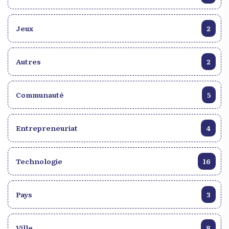
Non à la violence faite aux enfants et à la violation
de leurs droits.
Jeux
2
Autres
2
Communauté
5
Entrepreneuriat
4
Technologie
16
Pays
3
Ville
8