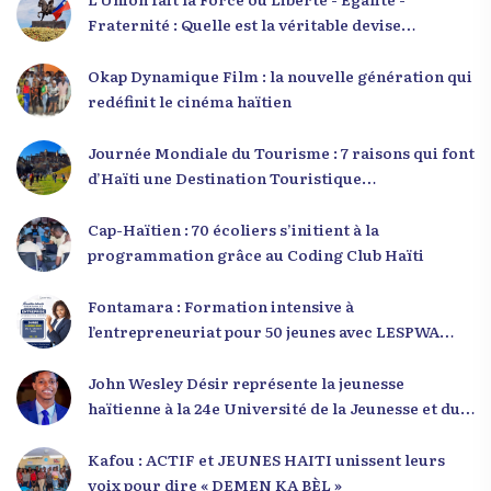
Fraternité : Quelle est la véritable devise
nationale d’Haïti ?
Okap Dynamique Film : la nouvelle génération qui
redéfinit le cinéma haïtien
Journée Mondiale du Tourisme : 7 raisons qui font
d’Haïti une Destination Touristique
Exceptionnelle
Cap-Haïtien : 70 écoliers s’initient à la
programmation grâce au Coding Club Haïti
Fontamara : Formation intensive à
l’entrepreneuriat pour 50 jeunes avec LESPWA
POU DEMEN
John Wesley Désir représente la jeunesse
haïtienne à la 24e Université de la Jeunesse et du
Développement 2025
Kafou : ACTIF et JEUNES HAITI unissent leurs
voix pour dire « DEMEN KA BÈL »