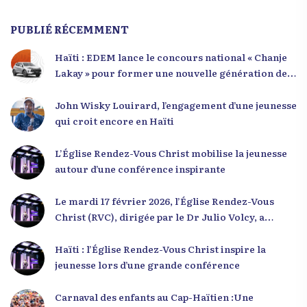
PUBLIÉ RÉCEMMENT
Haïti : EDEM lance le concours national « Chanje
Lakay » pour former une nouvelle génération de
leaders
John Wisky Louirard, l’engagement d’une jeunesse
qui croit encore en Haïti
L’Église Rendez-Vous Christ mobilise la jeunesse
autour d’une conférence inspirante
Le mardi 17 février 2026, l’Église Rendez-Vous
Christ (RVC), dirigée par le Dr Julio Volcy, a
rassemblé plusieurs centaines de jeunes haïtiens
dans ses locaux à Delmas 75 pour une conférence
Haïti : l’Église Rendez-Vous Christ inspire la
placée sous le thème « Menm Ou Menm Tou ».
jeunesse lors d’une grande conférence
L’événement a offert aux participants une
occasion unique de se rencontrer, d’échanger et
Carnaval des enfants au Cap-Haïtien :Une