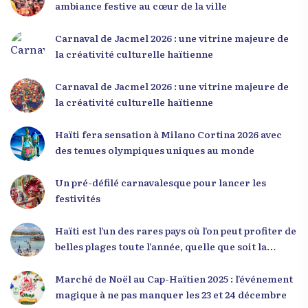
d’écouter des interventions motivantes centrées
ambiance festive au cœur de la ville
sur le développement personnel et l’engagement
citoyen. Des messages forts pour la jeunesse Lors
Carnaval de Jacmel 2026 : une vitrine majeure de
de sa première intervention, intitulée « Jenès la
la créativité culturelle haïtienne
ou kapab », le Dr Julio Volcy a exhorté les jeunes à
croire en leur potentiel et à rejeter toute forme
Carnaval de Jacmel 2026 : une vitrine majeure de
de fatalisme. Il a particulièrement insisté sur
la créativité culturelle haïtienne
l’importance de changer de mentalité : « Nous ne
pouvons pas résoudre un problème avec la
Haïti fera sensation à Milano Cortina 2026 avec
mentalité qui l’a créé. » Il a encouragé la jeunesse
des tenues olympiques uniques au monde
à adopter une nouvelle manière de penser, fondée
sur la discipline, l’excellence et la responsabilité.
Un pré-défilé carnavalesque pour lancer les
Le révérend a également rappelé que la jeunesse
festivités
haïtienne représente près de 70 % de la population
du pays, et qu’un engagement structuré de
Haïti est l’un des rares pays où l’on peut profiter de
seulement 4 % d’entre eux pourrait modifier
belles plages toute l’année, quelle que soit la
significativement la trajectoire nationale. Sa
saison
seconde intervention, « Jenès la ak responsablite l
Marché de Noël au Cap-Haïtien 2025 : l’événement
», a souligné le lien indissociable entre potentiel et
magique à ne pas manquer les 23 et 24 décembre
responsabilité. Le Dr Volcy a invité les jeunes à