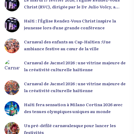
Christ (RVC), dirigée par le Dr Julio Volcy, a
rassemblé plusieurs centaines de jeunes haïtiens
dans ses locaux à Delmas 75 pour une conférence
Haïti : l’Église Rendez-Vous Christ inspire la
placée sous le thème « Menm Ou Menm Tou ».
jeunesse lors d’une grande conférence
L’événement a offert aux participants une
occasion unique de se rencontrer, d’échanger et
Carnaval des enfants au Cap-Haïtien :Une
d’écouter des interventions motivantes centrées
ambiance festive au cœur de la ville
sur le développement personnel et l’engagement
citoyen. Des messages forts pour la jeunesse Lors
Carnaval de Jacmel 2026 : une vitrine majeure de
de sa première intervention, intitulée « Jenès la
la créativité culturelle haïtienne
ou kapab », le Dr Julio Volcy a exhorté les jeunes à
croire en leur potentiel et à rejeter toute forme
Carnaval de Jacmel 2026 : une vitrine majeure de
de fatalisme. Il a particulièrement insisté sur
la créativité culturelle haïtienne
l’importance de changer de mentalité : « Nous ne
pouvons pas résoudre un problème avec la
Haïti fera sensation à Milano Cortina 2026 avec
mentalité qui l’a créé. » Il a encouragé la jeunesse
des tenues olympiques uniques au monde
à adopter une nouvelle manière de penser, fondée
sur la discipline, l’excellence et la responsabilité.
Un pré-défilé carnavalesque pour lancer les
Le révérend a également rappelé que la jeunesse
festivités