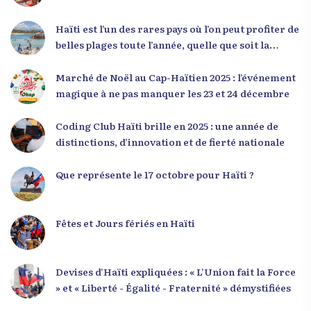
haïtienne représente près de 70 % de la population
du pays, et qu’un engagement structuré de
Haïti est l’un des rares pays où l’on peut profiter de
seulement 4 % d’entre eux pourrait modifier
belles plages toute l’année, quelle que soit la
significativement la trajectoire nationale. Sa
saison
seconde intervention, « Jenès la ak responsablite l
Marché de Noël au Cap-Haïtien 2025 : l’événement
», a souligné le lien indissociable entre potentiel et
magique à ne pas manquer les 23 et 24 décembre
responsabilité. Le Dr Volcy a invité les jeunes à
devenir des acteurs de transformation dans leurs
Coding Club Haïti brille en 2025 : une année de
communautés, à investir dans leur formation et à
distinctions, d’innovation et de fierté nationale
développer un leadership intègre. Appel à un
engagement fort et à la spiritualité
Que représente le 17 octobre pour Haïti ?
Fêtes et Jours fériés en Haïti
Devises d’Haïti expliquées : « L’Union fait la Force
» et « Liberté - Égalité - Fraternité » démystifiées