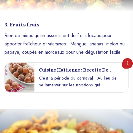
3. Fruits frais
Rien de mieux qu’un assortiment de fruits locaux pour
apporter fraîcheur et vitamines ! Mangue, ananas, melon ou
papaye, coupés en morceaux pour une dégustation facile.
Cuisine Haïtienne : Recette De
Beignets Carnaval ! (Benyen
C’est la période du carnaval ! Au lieu de
Kanaval!)
se lamenter sur les traditions qui
disparaissent, recréons quelques
souvenirs dans votre cuisine pendant cette
saison festive en préparant des beignets !
« Benyen kanaval » !