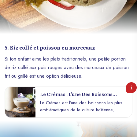
5. Riz collé et poisson en morceaux
Si ton enfant aime les plats traditionnels, une petite portion
de riz collé aux pois rouges avec des morceaux de poisson
frit ou grillé est une option délicieuse.
Le Crémas : L’une Des Boissons
Préférées Des Haïtiens À Noël
Le Crémas est l’une des boissons les plus
emblématiques de la culture haïtienne,
particulièrement appréciée pendant la
période des fêtes de Noël. Ce cocktail
sucré et crémeux est devenu un