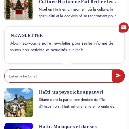
Culture Haïtienne Fait Briller les
aux défis.
Fêtes
Noël en Haïti est un moment où la culture, la
spiritualité et la convivialité se rencontrent pour
créer une atmosphère unique et chaleureuse. Cette
fête, profondément ancrée dans les traditions du
NEWSLETTER
pays, est l’occasion de réunir les familles, de
partager des repas savoureux et de célébrer
Abonnez-vous à notre newsletter pour rester informé de
ensemble dans un esprit de solidarité. Cet article
toutes nos activités et actualités sur Haïti.
explore comment Noël est célébré en Haïti, mettant
en lumière les traditions locales, les festins et l’esprit
communautaire qui font de cette période une
expérience inoubliable.
Haïti, un pays riche appauvri
Située dans la partie occidentale de l’île
d’Hispaniola, Haïti est une terre empreinte de
richesse naturelle, culturelle et historique.
Malheureusement, derrière la beauté de ses
Haïti : Musiques et danses
paysages, la richesse de sa culture et la délicatesse