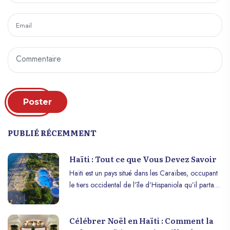
Poster
PUBLIÉ RÉCEMMENT
Haïti : Tout ce que Vous Devez Savoir
Haïti est un pays situé dans les Caraïbes, occupant
le tiers occidental de l’île d’Hispaniola qu’il partage
avec la République dominicaine. Avec une histoire
riche et complexe, Haïti se distingue par sa culture
Célébrer Noël en Haïti : Comment la
vibrante, son patrimoine unique et sa résilience face