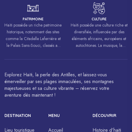
travers le monde, inspirant des
luttes pour la liberté et l’égalité.
PATRIMOINE
CULTURE
Haïti possède un riche patrimoine
Haïti possède une culture riche et
historique, notamment des sites
diversifiée, influencée par des
comme la Citadelle Laferrière et
éléments africains, européens et
le Palais Sans-Souci, classés au
autochtones. La musique, la
patrimoine mondial de
danse, l’art et la cuisine haïtiens
l’UNESCO.
sont célébrés à travers le monde.
Explorez Haïti, la perle des Antilles, et laissez-vous
émerveiller par ses plages immaculées, ses montagnes
majestueuses et sa culture vibrante – réservez votre
aventure dès maintenant !
DESTINATION
MENU
DÉCOUVRIR
Lieu touristique
Accueil
Histoire d'haiti