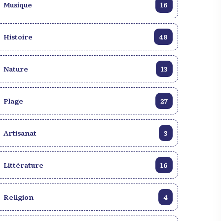
Musique
16
Ayiti Liv : Une Initiative
nténor Firmin, le génie du
Numérique Pour la
9e siècle haïtien
préservation du patrimoin
littéraire Haïtien
Histoire
48
Nature
13
Plage
27
Artisanat
3
Littérature
16
Religion
4