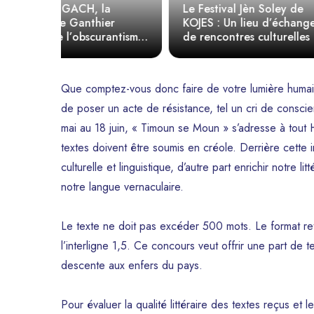
a
Le Festival Jèn Soley de
er
KOJES : Un lieu d’échange et
antisme
de rencontres culturelles
IMANA de 
e
e
Que comptez-vous donc faire de votre lumière humaine
de poser un acte de résistance, tel un cri de conscie
mai au 18 juin, « Timoun se Moun » s’adresse à tout H
textes doivent être soumis en créole. Derrière cette in
culturelle et linguistique, d’autre part enrichir notre li
notre langue vernaculaire.
Le texte ne doit pas excéder 500 mots. Le format ret
l’interligne 1,5. Ce concours veut offrir une part de 
descente aux enfers du pays.
Pour évaluer la qualité littéraire des textes reçus e