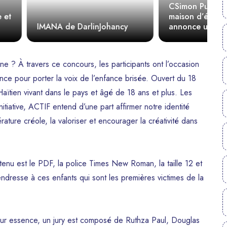
CSimon Publishing : la
maison d’édition qui
A
DarlinJohancy
annonce une nouvelle ère
1
pour la littérature haïtienne
 ? À travers ce concours, les participants ont l’occasion
nce pour porter la voix de l’enfance brisée. Ouvert du 18
aïtien vivant dans le pays et âgé de 18 ans et plus. Les
itiative, ACTIF entend d’une part affirmer notre identité
ttérature créole, la valoriser et encourager la créativité dans
enu est le PDF, la police Times New Roman, la taille 12 et
tendresse à ces enfants qui sont les premières victimes de la
t leur essence, un jury est composé de Ruthza Paul, Douglas