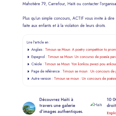
Mahotière 79, Carrefour, Haïti ou contacter l’organis
Plus qu’un simple concours, ACTIF vous invite à dire 
faite aux enfants et à la violation de leurs droits.
Lire l'article en :
Anglais :
Timoun se Moun: A poetry competition to promote
Espagnol :
Timoun se Moun: Un concurso de poesía para 
Créole :
Timoun se Moun: Yon konkou pwezi pou ankoura
Page de référence :
Timoun se moun : Un concours de po
Autre version :
Timoun se moun : Un concours de poésie p
estueuse
Découvrez Haïti à
10 0
rière
travers une galerie
droit
anapé !
d’images authentiques.
Expl