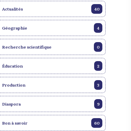
Voir la galerie
d’images
Actualités
40
Géographie
4
Recherche scientifique
0
Éducation
2
Production
3
Diaspora
9
Bon à savoir
60