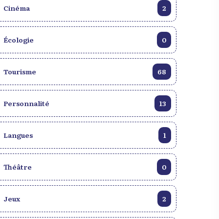
Cinéma
2
Écologie
0
Tourisme
68
Personnalité
13
Langues
1
Théâtre
0
Jeux
2