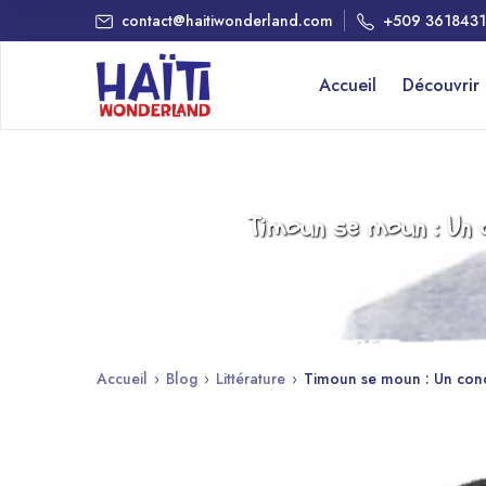
contact@haitiwonderland.com
+509 361843
Accueil
Découvrir
Timoun se moun : Un c
Accueil
›
Blog
›
Littérature
›
Timoun se moun : Un conco