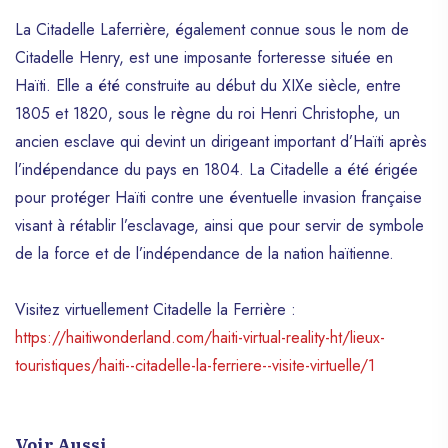
La Citadelle Laferrière, également connue sous le nom de
Les Cayemites
Citadelle Henry, est une imposante forteresse située en
Parc National Macaya
Haïti. Elle a été construite au début du XIXe siècle, entre
Kenscoff Et Furcy
1805 et 1820, sous le règne du roi Henri Christophe, un
Royal Decameron
ancien esclave qui devint un dirigeant important d’Haïti après
l’indépendance du pays en 1804. La Citadelle a été érigée
pour protéger Haïti contre une éventuelle invasion française
visant à rétablir l’esclavage, ainsi que pour servir de symbole
de la force et de l’indépendance de la nation haïtienne.
Visitez virtuellement Citadelle la Ferrière :
https://haitiwonderland.com/haiti-virtual-reality-ht/lieux-
touristiques/haiti--citadelle-la-ferriere--visite-virtuelle/1
Voir Aussi