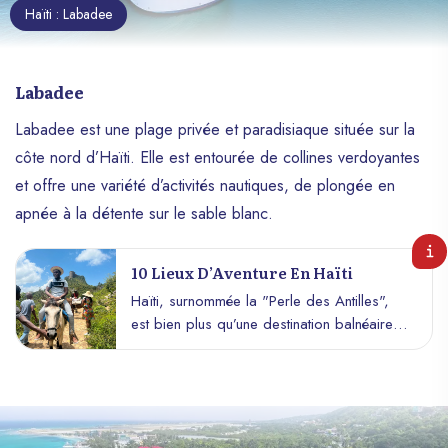
Haïti : Labadee
Labadee
Labadee est une plage privée et paradisiaque située sur la
côte nord d’Haïti. Elle est entourée de collines verdoyantes
et offre une variété d’activités nautiques, de plongée en
apnée à la détente sur le sable blanc.
10 Lieux D’Aventure En Haïti
Haïti, surnommée la "Perle des Antilles",
est bien plus qu’une destination balnéaire.
C’est aussi un paradis pour les amateurs
d’aventure et d’exploration. Entre
montagnes, grottes, cascades et parcs
nationaux, ce pays regorge de sites où
l’on peut vivre des expériences palpitantes.