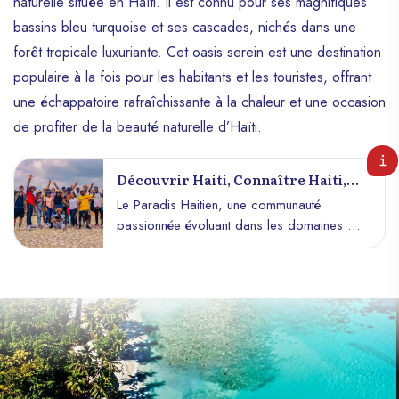
naturelle située en Haïti. Il est connu pour ses magnifiques
bassins bleu turquoise et ses cascades, nichés dans une
forêt tropicale luxuriante. Cet oasis serein est une destination
populaire à la fois pour les habitants et les touristes, offrant
une échappatoire rafraîchissante à la chaleur et une occasion
de profiter de la beauté naturelle d’Haïti.
Découvrir Haiti, Connaître Haiti,
Promouvoir Haïti Avec Le Paradis
Le Paradis Haitien, une communauté
Haitien
passionnée évoluant dans les domaines du
tourisme, de l’histoire et du patrimoine,
s’est donné pour mission noble de faire
découvrir, connaître et promouvoir Haiti.
Cette initiative va bien au-delà du simple
tourisme, car elle vise à renforcer le lien
entre les Haïtiens, qu’ils résident en Haïti
ou à l’étranger, et leur pays, en offrant des
expériences uniques et significatives. b~La