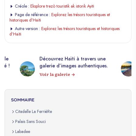
Créole :
Eksplore trezò touristik ak istorik Ayiti
Page de référence :
Explorez les trésors touristiques et
historiques d’Haïti
Autre version :
Explorez les trésors touristiques et historiques
d’Haïti
Haïti à travers une
10 000+ photos libres de d
images authentiques.
sur Haïti !
erie
Explorez notre banque d’i
SOMMAIRE
Citadelle La FerrièRe
Palais Sans Souci
Labadee