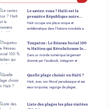
Le saviez-vous ? Haïti est la
première République noire
indépendante
Haïti occupe une place unique et
emblématique dans l’histoire mondiale en
tant que première République noire
indépendante. Ce fait historique, inscrit
Toupatou : Le Réseau Social 100
dans les annales du monde, est une source
% Haïtien qui Révolutionne le
de fierté pour le peuple haïtien et une
Numérique Local
Dans un monde numérique largement
inspiration pour les mouvements de liberté
dominé par Facebook, Instagram et
et d’égalité à travers les siècles.
TikTok, l’Haïti voit naître une innovation qui
Découvrons ensemble les événements qui
pourrait bien changer la donne : Toupatou,
ont conduit à cette prouesse historique et
Quelle plage choisir en Haïti ?
un réseau social 100 % haïtien. Conçu par
son impact sur la scène internationale.
Haïti, avec son littoral paradisiaque et ses
un jeune talent local, ce projet incarne à la
eaux turquoise, regorge de plages
fois l’ingéniosité des développeurs haïtiens
magnifiques qui séduisent les amateurs de
et la volonté de créer une plateforme
Découvrez Haïti à
10 000+ photos libr
farniente, d’aventures nautiques et de
adaptée aux besoins locaux.
travers une galerie
droits sur Haïti !
Liste des plages les plus visitées
découvertes naturelles. Que vous