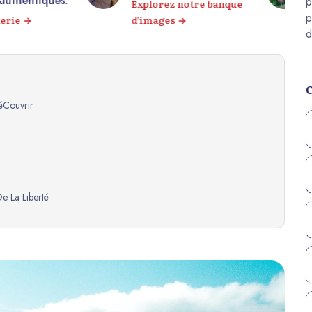
depuis votre canapé !
orez notre banque
Tour virtuel 360°
ages
Visitez
éCouvrir
e La Liberté
sanat Local