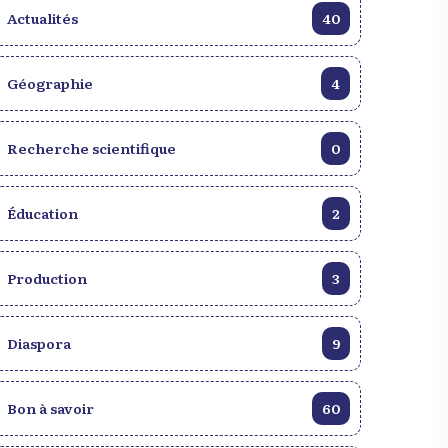
Actualités
40
saviez-vous ? Haïti abrite
20 endroits exceptionnels et
plus grand fort des
touristiques à visiter en Haïti
aïbes
en 2025
Géographie
4
Recherche scientifique
0
Éducation
2
Production
3
Diaspora
9
Bon à savoir
60