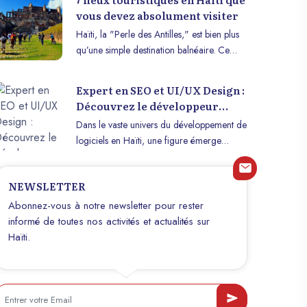
vous devez absolument visiter
Haïti, la "Perle des Antilles," est bien plus
qu’une simple destination balnéaire. Ce
pays regorge de sites historiques, naturels
et culturels uniques qui témoignent de son
Expert en SEO et UI/UX Design :
riche passé et de sa biodiversité
Découvrez le développeur
exceptionnelle. Voici une sélection de 7
Haïtien, Appolon Guy Alain
Dans le vaste univers du développement de
lieux incontournables qui vous plongeront
logiciels en Haïti, une figure émerge
au cœur de l’histoire, de la culture et de la
comme une référence incontestée :
beauté d’Haïti.
Appolon Guy Alain. Originaire de
NEWSLETTER
Carrefour, passionné des nouvelles
technologies, Appolon s’est taillé une place
Abonnez-vous à notre newsletter pour rester
de choix dans le secteur grâce à son
informé de toutes nos activités et actualités sur
expertise polyvalente.
Haïti.