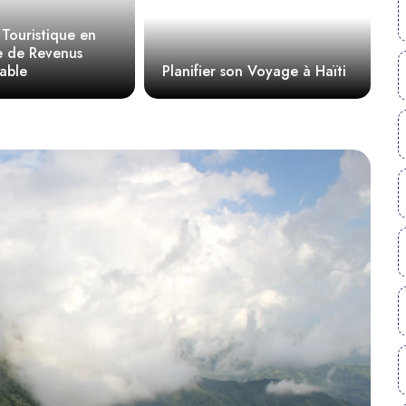
ouristique en
Le 
de Revenus
le 
le
Planifier son Voyage à Haïti
Car