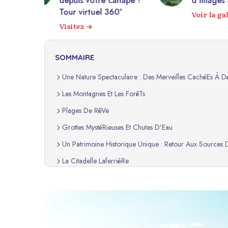
anapé !
d’images authentiques.
Expl
60°
Voir la galerie
d’im
SOMMAIRE
Une Nature Spectaculaire : Des Merveilles CachéEs À D
Les Montagnes Et Les ForêTs
Plages De RêVe
Grottes MystéRieuses Et Chutes D’Eau
Un Patrimoine Historique Unique : Retour Aux Sources D
La Citadelle LaferrièRe
Les Vestiges De Sans-Souci
Une Culture Dynamique Et Authentique : Festivals Et Arti
Les Festivals
L’Artisanat HaïTien