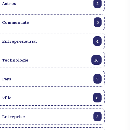
Autres
2
Communauté
5
Entrepreneuriat
4
Technologie
16
Pays
3
Ville
8
Entreprise
3