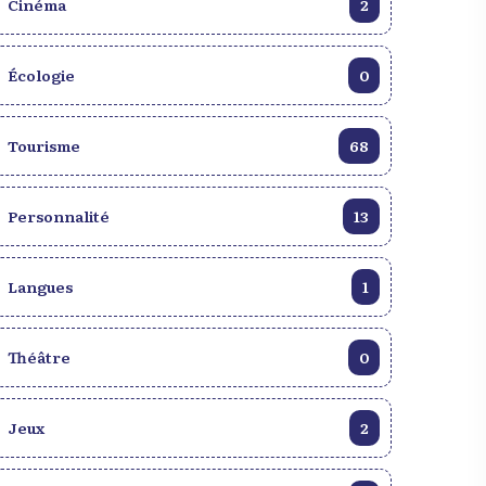
Cinéma
2
Écologie
0
Tourisme
68
Personnalité
13
Langues
1
Théâtre
0
Jeux
2