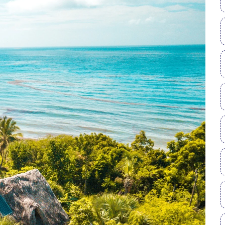
aveurs CréOles
ges