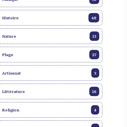
Histoire
48
Nature
13
Plage
27
Artisanat
3
Littérature
16
Religion
4