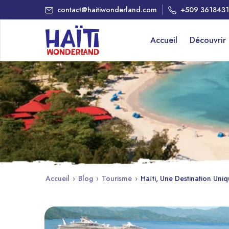
contact@haitiwonderland.com
+509 361843
Accueil
Découvrir
Accueil
›
Blog
›
Tourisme
›
Haïti, Une Destination Uni