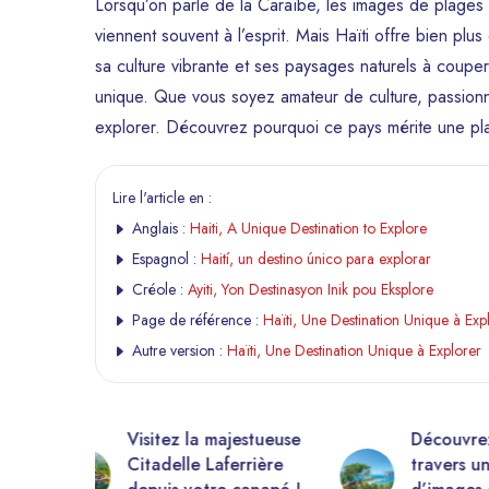
Lorsqu’on parle de la Caraïbe, les images de plages 
viennent souvent à l’esprit. Mais Haïti offre bien plus
sa culture vibrante et ses paysages naturels à coupe
unique. Que vous soyez amateur de culture, passionné
explorer. Découvrez pourquoi ce pays mérite une pla
Lire l'article en :
Anglais :
Haiti, A Unique Destination to Explore
Espagnol :
Haití, un destino único para explorar
Créole :
Ayiti, Yon Destinasyon Inik pou Eksplore
Page de référence :
Haïti, Une Destination Unique à Exp
Autre version :
Haïti, Une Destination Unique à Explorer
estueuse
Découvrez Haïti à
10 0
rière
travers une galerie
droit