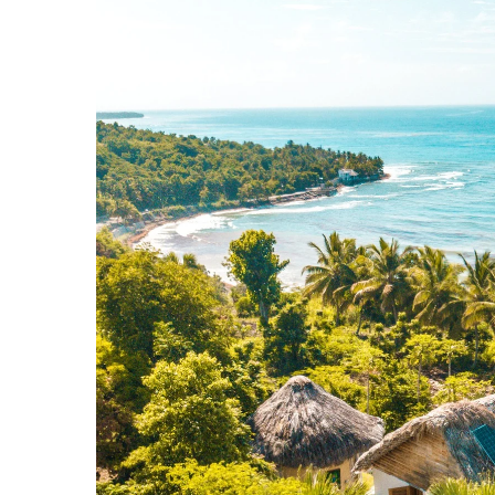
Une Gastronomie Savoureuse : Voyage Au CœUr Des S
Plats Traditionnels
Boissons Locales
Pourquoi HaïTi Devrait Figurer Sur Votre Liste De Voya