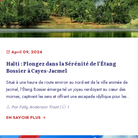
April 09, 2024
Haïti : Plongez dans la Sérénité de l’Étang
Bossier à Cayes-Jacmel
Situé à une heure de route environ au nord-est de la ville animée de
Jacmel, l’Étang Bossier émerge tel un joyau verdoyant au cœur des
mornes, captivant les sens et offrant une escapade idyllique pour les
amateurs de nature et d’aventure. Ce sanctuaire naturel, ancré dans la
Par Faïly Anderson Trazil |
1
communauté pittoresque de Bossier, constitue une destination de choix
pour les voyageurs en quête de découvertes authentiques et de
EN SAVOIR PLUS
paysages enchanteurs. D’une superficie généreuse s’étendant sur 4 à 5
hectares, l’Étang Bossier se dresse majestueusement à une altitude de