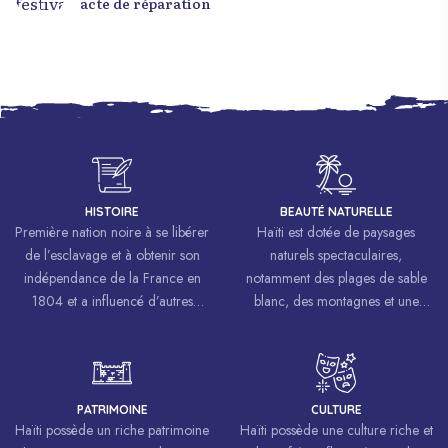
acte de réparation
HISTOIRE
BEAUTÉ NATURELLE
Première nation noire à se libérer
Haïti est dotée de paysages
de l’esclavage et à obtenir son
naturels spectaculaires,
indépendance de la France en
notamment des plages de sable
1804 et a influencé d’autres
blanc, des montagnes et une
mouvements de libération à
biodiversité riche.
travers le monde, inspirant des
luttes pour la liberté et l’égalité.
PATRIMOINE
CULTURE
Haïti possède un riche patrimoine
Haïti possède une culture riche et