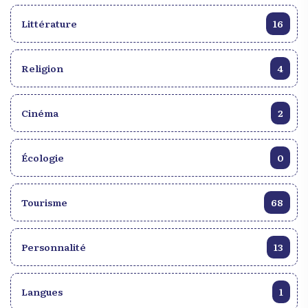
l’UEH, le professeur Jacques Blaise. Leurs
Littérature
16
interventions a été suivi de celle du directeur de
l’institut national de la formation professionnelle
(INFP) M. Dikel Delvariste.
Religion
4
Cinéma
2
Écologie
0
Tourisme
68
Personnalité
13
Langues
1