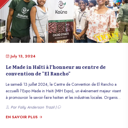
July 13, 2024
Le Made in Haïti à l’honneur au centre de
convention de "El Rancho"
Le samedi 13 juillet 2024, le Centre de Convention de El Rancho a
accueilli l’Expo Made in Haïti (MIH Expo), un événement majeur visant
à promouvoir le savoir-faire haïtien et les industries locales. Organisée
en partenariat avec le Ministère du Commerce et de l’Industrie,
Par Faïly Anderson Trazil |
l’Association des Industries en Haïti (ADIH) et diverses autres
entreprises, cette exposition a mis en lumière la richesse et la diversité
EN SAVOIR PLUS
des produits haïtiens.