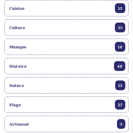
droit et des sciences économiques, Me Eugène
Cuisine
53
Pierre Louis. La Chaire se matérialise par un
ensemble de conférences et de débats (15 au total),
qui ont lieu dans les locaux de L’office de la
Culture
35
protection du citoyen OPC, sous le nom de
mercredi de la Chaire Monferrier Dorval. C’est en
ce sens que pour la cinquième édition du mercredi
Musique
16
de la chaire (qui a eu lieu ce mercredi 9 octobre
2024 à L’OPC, en présence du protecteur du
citoyen, Me Renan Hédouville), l’attention a été
Histoire
48
mise sur l’éducation au sein du débat entourant la
possible élaboration d’une nouvelle constitution
pour Haïti. Cette 5ème rencontre s’est déroulée
Nature
13
sous le thème de: "L’Éducation, Enseignement,
Recherche, Science et Technologies". La
Plage
conférence a été animée par trois grands du milieu
27
intellectuel haïtien, dont deux éminents professeurs
de l’UEH, en l’occurrence, Professeur Odonel
Artisanat
3
Pierre Louis, directeur académique de L’école
normale supérieure (ENS); le vice recteur de