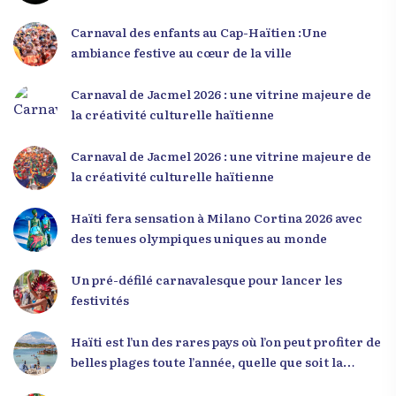
L’événement a offert aux participants une
occasion unique de se rencontrer, d’échanger et
Carnaval des enfants au Cap-Haïtien :Une
d’écouter des interventions motivantes centrées
ambiance festive au cœur de la ville
sur le développement personnel et l’engagement
citoyen. Des messages forts pour la jeunesse Lors
Carnaval de Jacmel 2026 : une vitrine majeure de
de sa première intervention, intitulée « Jenès la
la créativité culturelle haïtienne
ou kapab », le Dr Julio Volcy a exhorté les jeunes à
croire en leur potentiel et à rejeter toute forme
Carnaval de Jacmel 2026 : une vitrine majeure de
de fatalisme. Il a particulièrement insisté sur
la créativité culturelle haïtienne
l’importance de changer de mentalité : « Nous ne
pouvons pas résoudre un problème avec la
Haïti fera sensation à Milano Cortina 2026 avec
mentalité qui l’a créé. » Il a encouragé la jeunesse
des tenues olympiques uniques au monde
à adopter une nouvelle manière de penser, fondée
sur la discipline, l’excellence et la responsabilité.
Un pré-défilé carnavalesque pour lancer les
Le révérend a également rappelé que la jeunesse
festivités
haïtienne représente près de 70 % de la population
du pays, et qu’un engagement structuré de
Haïti est l’un des rares pays où l’on peut profiter de
seulement 4 % d’entre eux pourrait modifier
belles plages toute l’année, quelle que soit la
significativement la trajectoire nationale. Sa
saison