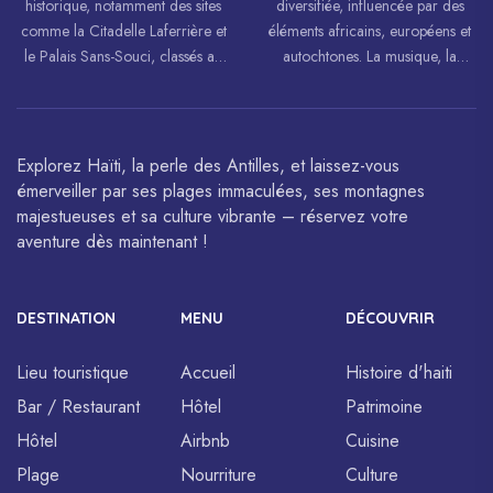
historique, notamment des sites
diversifiée, influencée par des
comme la Citadelle Laferrière et
éléments africains, européens et
le Palais Sans-Souci, classés au
autochtones. La musique, la
patrimoine mondial de
danse, l’art et la cuisine haïtiens
l’UNESCO.
sont célébrés à travers le monde.
Explorez Haïti, la perle des Antilles, et laissez-vous
émerveiller par ses plages immaculées, ses montagnes
majestueuses et sa culture vibrante – réservez votre
aventure dès maintenant !
DESTINATION
MENU
DÉCOUVRIR
Lieu touristique
Accueil
Histoire d'haiti
Bar / Restaurant
Hôtel
Patrimoine
Hôtel
Airbnb
Cuisine
Plage
Nourriture
Culture