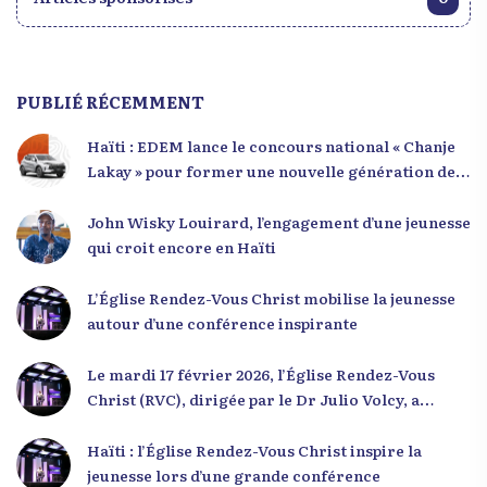
PUBLIÉ RÉCEMMENT
Haïti : EDEM lance le concours national « Chanje
Lakay » pour former une nouvelle génération de
leaders
John Wisky Louirard, l’engagement d’une jeunesse
qui croit encore en Haïti
L’Église Rendez-Vous Christ mobilise la jeunesse
autour d’une conférence inspirante
Le mardi 17 février 2026, l’Église Rendez-Vous
Christ (RVC), dirigée par le Dr Julio Volcy, a
rassemblé plusieurs centaines de jeunes haïtiens
dans ses locaux à Delmas 75 pour une conférence
Haïti : l’Église Rendez-Vous Christ inspire la
placée sous le thème « Menm Ou Menm Tou ».
jeunesse lors d’une grande conférence