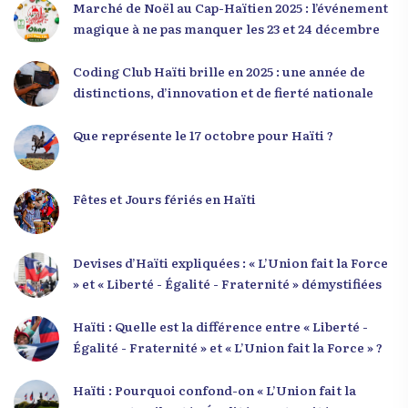
seconde intervention, « Jenès la ak responsablite l
Marché de Noël au Cap-Haïtien 2025 : l’événement
», a souligné le lien indissociable entre potentiel et
magique à ne pas manquer les 23 et 24 décembre
responsabilité. Le Dr Volcy a invité les jeunes à
devenir des acteurs de transformation dans leurs
Coding Club Haïti brille en 2025 : une année de
communautés, à investir dans leur formation et à
distinctions, d’innovation et de fierté nationale
développer un leadership intègre. Appel à un
engagement fort et à la spiritualité
Que représente le 17 octobre pour Haïti ?
Fêtes et Jours fériés en Haïti
Devises d’Haïti expliquées : « L’Union fait la Force
» et « Liberté - Égalité - Fraternité » démystifiées
Haïti : Quelle est la différence entre « Liberté -
Égalité - Fraternité » et « L’Union fait la Force » ?
Haïti : Pourquoi confond-on « L’Union fait la