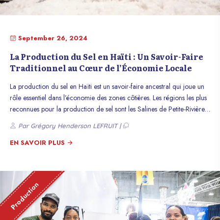
September 26, 2024
La Production du Sel en Haïti : Un Savoir-Faire
Traditionnel au Cœur de l’Économie Locale
La production du sel en Haïti est un savoir-faire ancestral qui joue un
rôle essentiel dans l’économie des zones côtières. Les régions les plus
reconnues pour la production de sel sont les Salines de Petite-Rivière
de l’Artibonite, les côtes de l’Île de la Gonâve, les Salines de Port-au-
Par Grégory Henderson LEFRUIT |
Prince, ainsi que certaines parties du Nord et du Sud-Est. Ce
processus, qui dépend de la géographie naturelle du pays et des
EN SAVOIR PLUS
ressources maritimes, continue de soutenir les communautés locales
tout en fournissant un produit indispensable à l’économie haïtienne.
Production