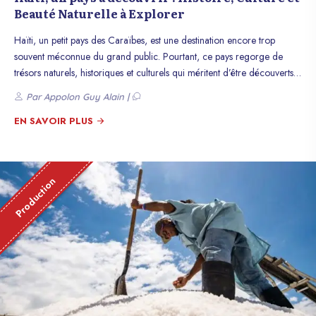
Beauté Naturelle à Explorer
Haïti, un petit pays des Caraïbes, est une destination encore trop
souvent méconnue du grand public. Pourtant, ce pays regorge de
trésors naturels, historiques et culturels qui méritent d’être découverts.
De ses plages paradisiaques à son patrimoine historique
Par Appolon Guy Alain |
impressionnant, en passant par sa cuisine exquise, Haïti offre une
expérience unique qui ne manquera pas de surprendre et d’enrichir
EN SAVOIR PLUS
ceux qui choisissent de le visiter.
Production