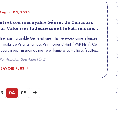
August 03, 2024
ïti et son incroyable Génie : Un Concours
ur Valoriser la Jeunesse et le Patrimoine
ïtien
ti et son incroyable Génie est une initiative exceptionnelle lancée
 l’Institut de Valorisation des Patrimoines d’Haïti (IVAP-Haïti). Ce
cours a pour mission de mettre en lumière les multiples facettes
Haïti en présentant une image authentique et positive du pays, tout
ar Appolon Guy Alain |
2
promouvant la compétence des jeunes Haïtiens à travers la culture
la lecture et de la recherche.
 SAVOIR PLUS
03
04
05