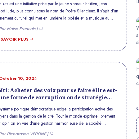
ikas est une initiative prise par le jeune slameur haïtien, Jean
d Jude, plus connu sous le nom de Poète Silencieux. Il s’agit d’un
nement culturel qui met en lumière la poésie et la musique au
r de Port-au-Prince. L’événement vise à offrir un espace
ar Moise Francois |
xpression aux jeunes artistes, notamment ceux évoluant dans le
slam haïtien. Dedikas a déjà eu lieu à deux reprises, et une
 SAVOIR PLUS
isième édition est prévue pour le samedi 22 décembre 2024, au
al de Soho, situé à Delmas 41, numéro 16, de 14h30 à 19h00.
te nouvelle édition s’inscrit dans la continuité des deux premières,
 ont respectivement eu lieu le 8 octobre et le 20 décembre 2023.
October 10, 2024
ïti: Acheter des voix pour se faire élire est-
 une forme de corruption ou de stratégie
litique ?
système politique démocratique exige la participation active des
oyens dans la gestion de la cité. Tout le monde exprime librement
r opinion en vue d’une gestion harmonieuse de la société.
éralement les choix se font à partir d’organisation d’élections
Par Richardson VERONE |
res et honnêtes. Cependant, certaines fois, des candidats utilisent