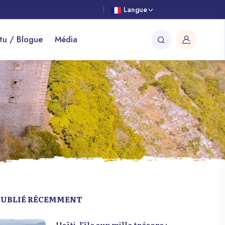
Langue
tu / Blogue
Média
PUBLIÉ RÉCEMMENT
Haïti, l’île aux mille trésors :