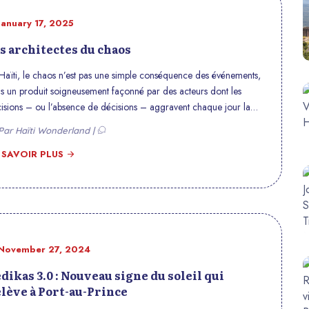
January 17, 2025
s architectes du chaos
Haïti, le chaos n’est pas une simple conséquence des événements,
s un produit soigneusement façonné par des acteurs dont les
isions – ou l’absence de décisions – aggravent chaque jour la
se. À la tête de cette orchestration d’échecs se trouve le Conseil
ar Haïti Wonderland |
sidentiel de transition (CPT), dirigé par l’architecte Leslie Voltaire
uis octobre 2024. Présenté comme une solution temporaire pour
 SAVOIR PLUS
tir Haïti de l’impasse, le CPT s’est rapidement révélé inefficace et
apable de répondre aux défis urgents du pays.
November 27, 2024
dikas 3.0 : Nouveau signe du soleil qui
élève à Port-au-Prince