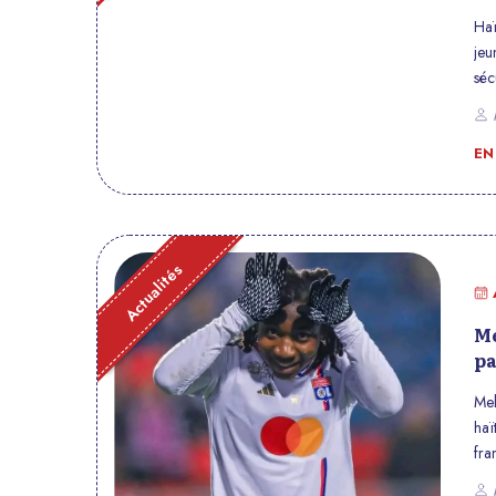
du
Haï
jeu
séc
P
EN
Actualités
Me
pa
Mel
haï
fra
Mir
P