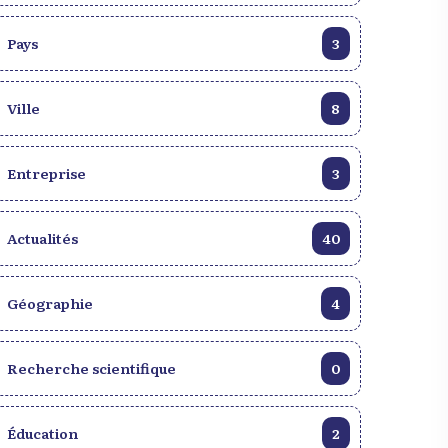
caribéen. Préparez-vous à vivre une
aventure unique et mémorable à Haïti.
Pays
3
Ville
8
Entreprise
3
Actualités
40
Géographie
4
Recherche scientifique
0
Éducation
2