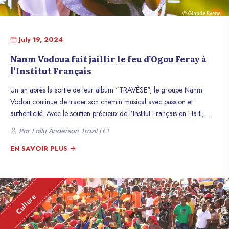
July 19, 2024
Nanm Vodoua fait jaillir le feu d’Ogou Feray à
l’Institut Français
Un an après la sortie de leur album "TRAVÈSE", le groupe Nanm
Vodou continue de tracer son chemin musical avec passion et
authenticité. Avec le soutien précieux de l’Institut Français en Haïti,
Nanm Vodou a présenté le concert "Yon lane pou Travèse" le jeudi 18
Par Faïly Anderson Trazil |
juillet 2024, pour marquer le début des festivités estivales. Les fans de
musique et de culture haïtienne ont vécu une soirée envoûtante, où les
EN SAVOIR PLUS
rythmes des tambours et les chants sacrés ont résonné avec une
intensité spirituelle.
Culture