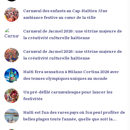
L’événement a offert aux participants une
occasion unique de se rencontrer, d’échanger et
Carnaval des enfants au Cap-Haïtien :Une
d’écouter des interventions motivantes centrées
ambiance festive au cœur de la ville
sur le développement personnel et l’engagement
citoyen. Des messages forts pour la jeunesse Lors
Carnaval de Jacmel 2026 : une vitrine majeure de
de sa première intervention, intitulée « Jenès la
la créativité culturelle haïtienne
ou kapab », le Dr Julio Volcy a exhorté les jeunes à
croire en leur potentiel et à rejeter toute forme
Carnaval de Jacmel 2026 : une vitrine majeure de
de fatalisme. Il a particulièrement insisté sur
la créativité culturelle haïtienne
l’importance de changer de mentalité : « Nous ne
pouvons pas résoudre un problème avec la
Haïti fera sensation à Milano Cortina 2026 avec
mentalité qui l’a créé. » Il a encouragé la jeunesse
des tenues olympiques uniques au monde
à adopter une nouvelle manière de penser, fondée
sur la discipline, l’excellence et la responsabilité.
Un pré-défilé carnavalesque pour lancer les
Le révérend a également rappelé que la jeunesse
festivités
haïtienne représente près de 70 % de la population
du pays, et qu’un engagement structuré de
Haïti est l’un des rares pays où l’on peut profiter de
seulement 4 % d’entre eux pourrait modifier
belles plages toute l’année, quelle que soit la
significativement la trajectoire nationale. Sa
saison