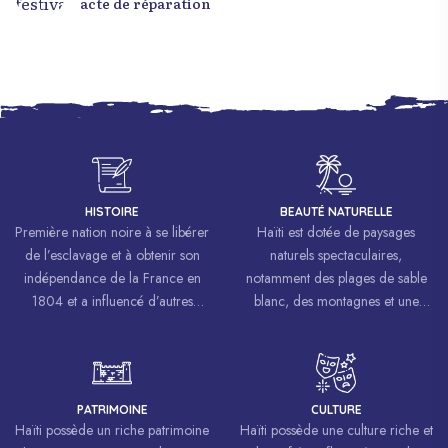
acte de réparation
HISTOIRE
BEAUTÉ NATURELLE
Première nation noire à se libérer
Haïti est dotée de paysages
de l’esclavage et à obtenir son
naturels spectaculaires,
indépendance de la France en
notamment des plages de sable
1804 et a influencé d’autres
blanc, des montagnes et une
mouvements de libération à
biodiversité riche.
travers le monde, inspirant des
luttes pour la liberté et l’égalité.
PATRIMOINE
CULTURE
Haïti possède un riche patrimoine
Haïti possède une culture riche et