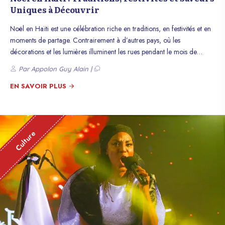
Uniques à Découvrir
Noël en Haïti est une célébration riche en traditions, en festivités et en
moments de partage. Contrairement à d’autres pays, où les
décorations et les lumières illuminent les rues pendant le mois de
décembre, Noël en Haïti est un moment de grande chaleur humaine,
Par Appolon Guy Alain |
de retrouvailles familiales et de manifestations culturelles. Cet article
explore les différentes coutumes et les saveurs qui font de Noël en
EN SAVOIR PLUS
Haïti une expérience unique et inoubliable.
Culture