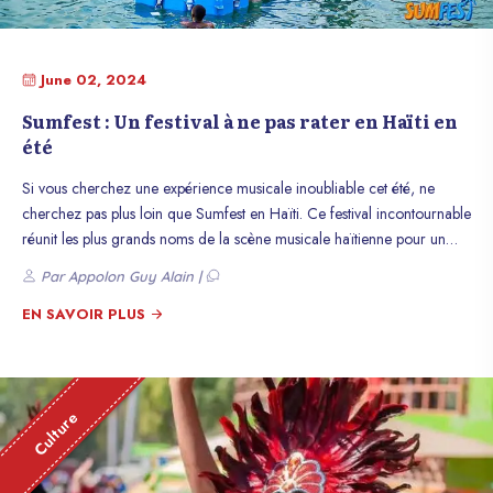
June 02, 2024
Sumfest : Un festival à ne pas rater en Haïti en
été
Si vous cherchez une expérience musicale inoubliable cet été, ne
cherchez pas plus loin que Sumfest en Haïti. Ce festival incontournable
réunit les plus grands noms de la scène musicale haïtienne pour un
week-end de folie, le tout dans un cadre idyllique au bord de la mer.
Par Appolon Guy Alain |
Voici pourquoi Sumfest est le rendez-vous à ne pas manquer pour
tous les amateurs de musique et de culture haïtienne.
EN SAVOIR PLUS
Culture