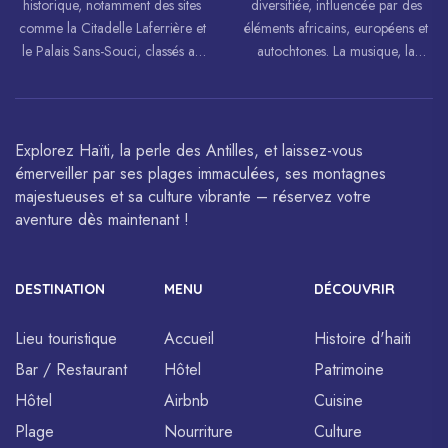
historique, notamment des sites
diversifiée, influencée par des
comme la Citadelle Laferrière et
éléments africains, européens et
le Palais Sans-Souci, classés au
autochtones. La musique, la
patrimoine mondial de
danse, l’art et la cuisine haïtiens
l’UNESCO.
sont célébrés à travers le monde.
Explorez Haïti, la perle des Antilles, et laissez-vous
émerveiller par ses plages immaculées, ses montagnes
majestueuses et sa culture vibrante – réservez votre
aventure dès maintenant !
DESTINATION
MENU
DÉCOUVRIR
Lieu touristique
Accueil
Histoire d'haiti
Bar / Restaurant
Hôtel
Patrimoine
Hôtel
Airbnb
Cuisine
Plage
Nourriture
Culture