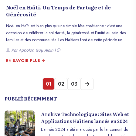
Noël en Haïti, Un Temps de Partage et de
Générosité
Noël en Haïti est bien plus qu’une simple fête chrétienne : c’est une
occasion de célébrer la solidarité, la générosité et l’unité au sein des
familles et des communautés. Les Haïtiens font de cette période un
moment de rassemblement, de partage et de réflexion sur les valeurs
Par Appolon Guy Alain |
essentielles de l’humanité. Cet article explore la manière dont Noël en
Haïti incarne ces valeurs de partage et de générosité à travers des
EN SAVOIR PLUS
traditions uniques, des actions solidaires et des repas festifs.
01
02
03
PUBLIÉ RÉCEMMENT
Archive Technologique : Sites Web et
Applications Haïtiens lancés en 2024
L’année 2024 a été marquée par le lancement de