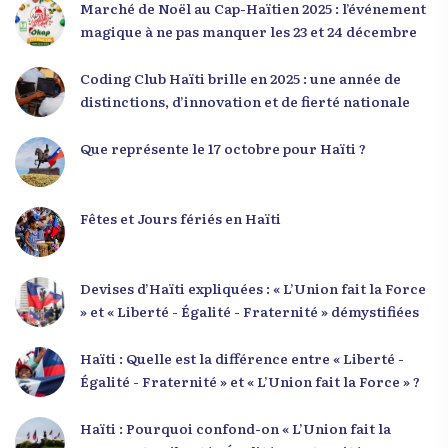
seconde intervention, « Jenès la ak responsablite l
Marché de Noël au Cap-Haïtien 2025 : l’événement
», a souligné le lien indissociable entre potentiel et
magique à ne pas manquer les 23 et 24 décembre
responsabilité. Le Dr Volcy a invité les jeunes à
devenir des acteurs de transformation dans leurs
Coding Club Haïti brille en 2025 : une année de
communautés, à investir dans leur formation et à
distinctions, d’innovation et de fierté nationale
développer un leadership intègre. Appel à un
engagement fort et à la spiritualité
Que représente le 17 octobre pour Haïti ?
Fêtes et Jours fériés en Haïti
Devises d’Haïti expliquées : « L’Union fait la Force
» et « Liberté - Égalité - Fraternité » démystifiées
Haïti : Quelle est la différence entre « Liberté -
Égalité - Fraternité » et « L’Union fait la Force » ?
Haïti : Pourquoi confond-on « L’Union fait la