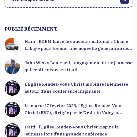
PUBLIÉ RÉCEMMENT
Haïti : EDEM lance le concours national « Chanje
Lakay » pour former une nouvelle génération de
leaders
John Wisky Louirard, l’engagement d’une jeunesse
qui croit encore en Haïti
L’Église Rendez-Vous Christ mobilise la jeunesse
autour d’une conférence inspirante
Le mardi 17 février 2026, l’Église Rendez-Vous
Christ (RVC), dirigée par le Dr Julio Volcy, a
rassemblé plusieurs centaines de jeunes haïtiens
dans ses locaux à Delmas 75 pour une conférence
Haïti : l’Église Rendez-Vous Christ inspire la
placée sous le thème « Menm Ou Menm Tou ».
jeunesse lors d’une grande conférence