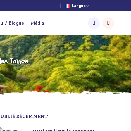
Langue
tu / Blogue
Média
des Taïnos
PUBLIÉ RÉCEMMENT
Haïti est-il sur le continent