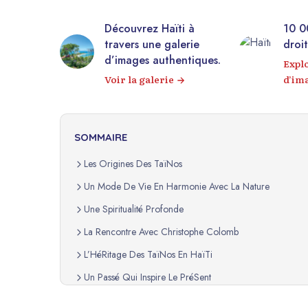
Découvrez Haïti à
10 000+ photos lib
travers une galerie
droits sur Haïti !
d’images authentiques.
Explorez notre ban
Voir la galerie
d’images
SOMMAIRE
Les Origines Des TaïNos
Un Mode De Vie En Harmonie Avec La Nature
Une Spiritualité Profonde
La Rencontre Avec Christophe Colomb
L’HéRitage Des TaïNos En HaïTi
Un Passé Qui Inspire Le PréSent