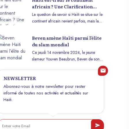
africain ? Une Clarification
Géographique
La question de savoir si Haïti se situe sur le
continent africain revient parfois, mais la
réponse est claire : Haïti n’est pas sur le
continent africain. Ce pays insulaire se
Beven amène Haïti parmi l’élite
trouve sur l’île d’Hispaniola, dans les
du slam mondial
Caraïbes, et fait partie du continent
Ce jeudi 14 novembre 2024, le jeune
américain, précisément de l’Amérique
slameur Youven Beaubrun, Beven de son
centrale et des Antilles. Cependant, la
nom de scène, a qualifié Haïti, pour la
connexion historique et culturelle entre
toute première fois de son histoire, pour la
Haïti et l’Afrique est profonde et mérite une
NEWSLETTER
finale de la Coupe du Monde de Slam.
exploration plus détaillée.
Cette compétition, qui réunit les meilleurs
Abonnez-vous à notre newsletter pour rester
slameurs de la planète, s’est deroulée en
informé de toutes nos activités et actualités sur
terre africaine, plus précisément au Togo.
Haïti.
Dans un pays tenu à la gorge, un pays qui
s’éteint de bout en bout, sous le dangereux
exploit d’une certaine part armée de sa
jeunesse, la performance extraordinaire de