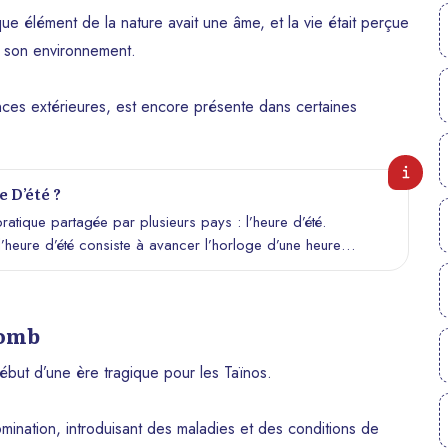
que élément de la nature avait une âme, et la vie était perçue
 son environnement.
uences extérieures, est encore présente dans certaines
 D’été ?
ratique partagée par plusieurs pays : l’heure d’été.
’heure d’été consiste à avancer l’horloge d’une heure
imiser l’utilisation de la lumière du jour. Cet article explore
appliquée en Haïti, ainsi que son impact sur le quotidien
lomb
but d’une ère tragique pour les Taïnos.
mination, introduisant des maladies et des conditions de