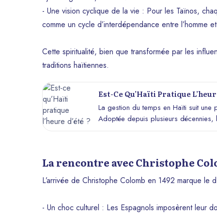
- Une vision cyclique de la vie : Pour les Taïnos, cha
comme un cycle d’interdépendance entre l’homme et
Cette spiritualité, bien que transformée par les infl
traditions haïtiennes.
Est-Ce Qu’Haïti Pratique L’heure
La gestion du temps en Haïti suit une p
Adoptée depuis plusieurs décennies, l
durant une partie de l’année afin de max
comment et pourquoi cette mesure est 
des Haïtiens.
La rencontre avec Christophe Co
L’arrivée de Christophe Colomb en 1492 marque le dé
- Un choc culturel : Les Espagnols imposèrent leur do