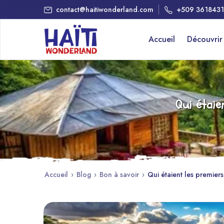
contact@haitiwonderland.com
+509 361843
Accueil
Découvri
Qui étaie
Accueil
›
Blog
›
Bon à savoir
›
Qui étaient les premiers