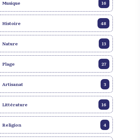
Musique
16
Histoire
48
Nature
13
Plage
27
Artisanat
3
Littérature
16
Religion
4