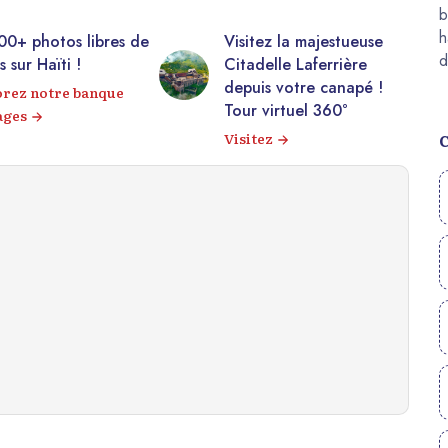
res de
Visitez la majestueuse
Découvrez
Citadelle Laferrière
travers u
depuis votre canapé !
d’images 
que
Tour virtuel 360°
Voir la ga
Visitez