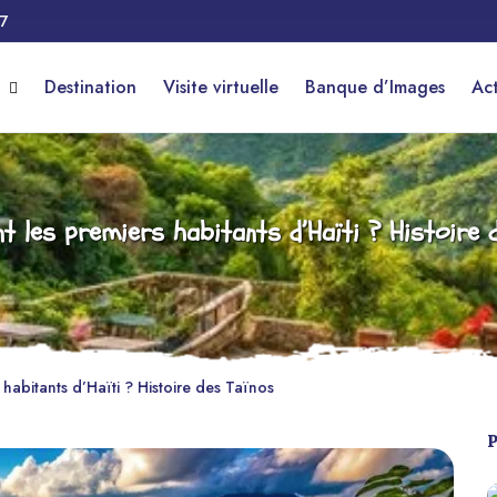
17
r
Destination
Visite virtuelle
Banque d’Images
Ac
nt les premiers habitants d’Haïti ? Histoire 
 habitants d’Haïti ? Histoire des Taïnos