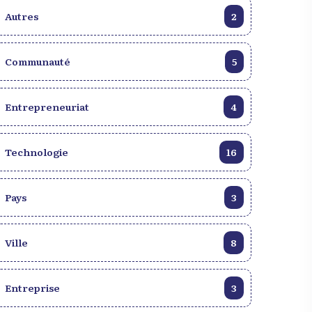
Autres
2
Communauté
5
Entrepreneuriat
4
Technologie
16
Pays
3
Ville
8
Entreprise
3