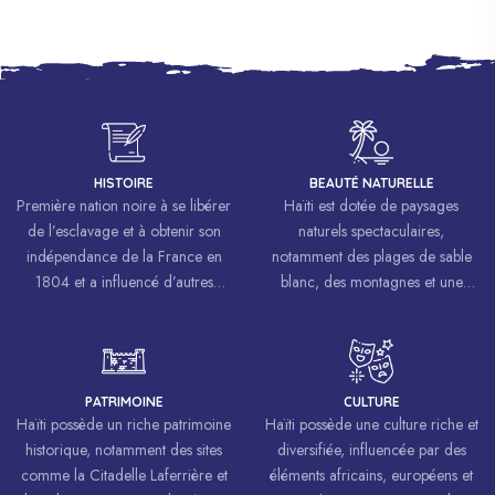
HISTOIRE
BEAUTÉ NATURELLE
Première nation noire à se libérer
Haïti est dotée de paysages
de l’esclavage et à obtenir son
naturels spectaculaires,
indépendance de la France en
notamment des plages de sable
1804 et a influencé d’autres
blanc, des montagnes et une
mouvements de libération à
biodiversité riche.
travers le monde, inspirant des
luttes pour la liberté et l’égalité.
PATRIMOINE
CULTURE
Haïti possède un riche patrimoine
Haïti possède une culture riche et
historique, notamment des sites
diversifiée, influencée par des
comme la Citadelle Laferrière et
éléments africains, européens et