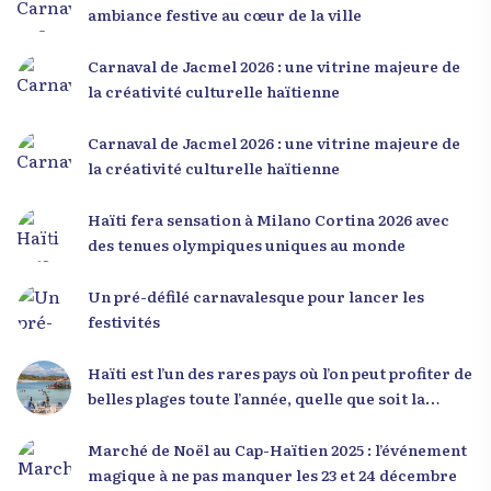
d’écouter des interventions motivantes centrées
ambiance festive au cœur de la ville
sur le développement personnel et l’engagement
citoyen. Des messages forts pour la jeunesse Lors
Carnaval de Jacmel 2026 : une vitrine majeure de
de sa première intervention, intitulée « Jenès la
la créativité culturelle haïtienne
ou kapab », le Dr Julio Volcy a exhorté les jeunes à
croire en leur potentiel et à rejeter toute forme
Carnaval de Jacmel 2026 : une vitrine majeure de
de fatalisme. Il a particulièrement insisté sur
la créativité culturelle haïtienne
l’importance de changer de mentalité : « Nous ne
pouvons pas résoudre un problème avec la
Haïti fera sensation à Milano Cortina 2026 avec
mentalité qui l’a créé. » Il a encouragé la jeunesse
des tenues olympiques uniques au monde
à adopter une nouvelle manière de penser, fondée
sur la discipline, l’excellence et la responsabilité.
Un pré-défilé carnavalesque pour lancer les
Le révérend a également rappelé que la jeunesse
festivités
haïtienne représente près de 70 % de la population
du pays, et qu’un engagement structuré de
Haïti est l’un des rares pays où l’on peut profiter de
seulement 4 % d’entre eux pourrait modifier
belles plages toute l’année, quelle que soit la
significativement la trajectoire nationale. Sa
saison
seconde intervention, « Jenès la ak responsablite l
Marché de Noël au Cap-Haïtien 2025 : l’événement
», a souligné le lien indissociable entre potentiel et
magique à ne pas manquer les 23 et 24 décembre