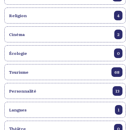
remporter cette coupe(se terminant à la sixième
place du classement général), le champion haïtien
Religion
du slam a eu le temps d’inspirer tout un pays durant
4
son grand parcours dans cette compétition. Ce
n’est que partie remise, une prochaine fois la
Cinéma
2
victoire sera atteinte à coup sûre.
Écologie
0
Tourisme
68
Personnalité
13
Langues
1
Théâtre
0