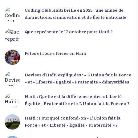
responsabilité. Le Dr Volcy a invité les jeunes à
devenir des acteurs de transformation dans leurs
Coding Club Haïti brille en 2025 : une année de
communautés, à investir dans leur formation et à
distinctions, d’innovation et de fierté nationale
développer un leadership intègre. Appel à un
engagement fort et à la spiritualité
Que représente le 17 octobre pour Haïti ?
Fêtes et Jours fériés en Haïti
Devises d’Haïti expliquées : « L’Union fait la Force
» et « Liberté - Égalité - Fraternité » démystifiées
Haïti : Quelle est la différence entre « Liberté -
Égalité - Fraternité » et « L’Union fait la Force » ?
Haïti : Pourquoi confond-on « L’Union fait la
Force » et « Liberté - Égalité - Fraternité » ?