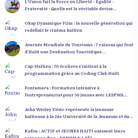
L’Union fait la Force ou Liberté - Égalité -
Fraternité : Quelle est la véritable devise
nationale d’Haïti ?
Okap Dynamique Film : la nouvelle génération qui
redéfinit le cinéma haïtien
Journée Mondiale du Tourisme : 7 raisons qui font
d’Haïti une Destination Touristique
Exceptionnelle
Cap-Haïtien : 70 écoliers s’initient à la
programmation grâce au Coding Club Haïti
Fontamara : Formation intensive à
l’entrepreneuriat pour 50 jeunes avec LESPWA
POU DEMEN
John Wesley Désir représente la jeunesse
haïtienne à la 24e Université de la Jeunesse et du
Développement 2025
Kafou : ACTIF et JEUNES HAITI unissent leurs
voix pour dire « DEMEN KA BÈL »