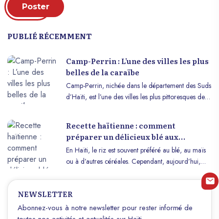
Poster
PUBLIÉ RÉCEMMENT
Camp-Perrin : L’une des villes les plus
belles de la caraïbe
Camp-Perrin, nichée dans le département des Suds
d’Haïti, est l’une des villes les plus pittoresques de la
région Caraïbe. À seulement 23 kilomètres à l’est
de la ville des Cayes, la troisième plus grande ville
Recette haïtienne : comment
du pays, Camp-Perrin est un véritable havre de
préparer un délicieux blé aux
paix. Son climat agréable, sa végétation luxuriante
haricots rouges
En Haïti, le riz est souvent préféré au blé, au maïs
et son atmosphère sereine en font un lieu idéal
ou à d’autres céréales. Cependant, aujourd’hui,
pour ceux en quête de beauté naturelle et de
nous allons faire une exception pour savourer un
tranquillité. Si Port-au-Prince, la capitale d’Haïti, est
délicieux plat de blé aux haricots rouges. Pour
souvent marquée par la tension et les difficultés
NEWSLETTER
commencer, faites bouillir les pois rouges. Pendant
sociales, Camp-Perrin se distingue par son calme et
ce temps, faites chauffer l’huile dans une grande
Abonnez-vous à notre newsletter pour rester informé de
son ambiance joyeuse, offrant ainsi une perspective
casserole à feu moyen. Ajoutez l’oignon et l’ail, en