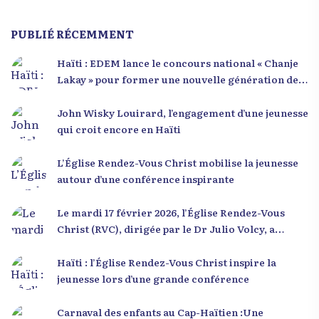
PUBLIÉ RÉCEMMENT
Haïti : EDEM lance le concours national « Chanje
Lakay » pour former une nouvelle génération de
leaders
John Wisky Louirard, l’engagement d’une jeunesse
qui croit encore en Haïti
L’Église Rendez-Vous Christ mobilise la jeunesse
autour d’une conférence inspirante
Le mardi 17 février 2026, l’Église Rendez-Vous
Christ (RVC), dirigée par le Dr Julio Volcy, a
rassemblé plusieurs centaines de jeunes haïtiens
dans ses locaux à Delmas 75 pour une conférence
Haïti : l’Église Rendez-Vous Christ inspire la
placée sous le thème « Menm Ou Menm Tou ».
jeunesse lors d’une grande conférence
L’événement a offert aux participants une
occasion unique de se rencontrer, d’échanger et
Carnaval des enfants au Cap-Haïtien :Une