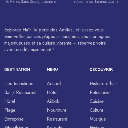
le Palais Sans-Souci, classés au
autochtones. La musique, la
patrimoine mondial de
danse, l’art et la cuisine haïtiens
l’UNESCO.
sont célébrés à travers le monde.
Explorez Haïti, la perle des Antilles, et laissez-vous
émerveiller par ses plages immaculées, ses montagnes
majestueuses et sa culture vibrante – réservez votre
aventure dès maintenant !
DESTINATION
MENU
DÉCOUVRIR
Lieu touristique
Accueil
Histoire d'haiti
Bar / Restaurant
Hôtel
Patrimoine
Hôtel
Airbnb
Cuisine
Plage
Nourriture
Culture
Entreprise
Restaurant
Musique
Bibliothèque
Salle de
Histoire