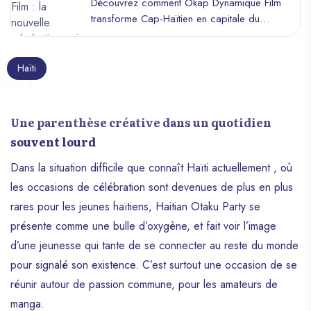
Découvrez comment Okap Dynamique Film
Cinéma Haïtien
transforme Cap-Haïtien en capitale du
cinéma haïtien avec des courts-métrages
primés et une jeunesse inspirée.
Haïti
Une parenthèse créative dans un quotidien
souvent lourd
Dans la situation difficile que connaît Haïti actuellement , où
les occasions de célébration sont devenues de plus en plus
rares pour les jeunes haïtiens, Haitian Otaku Party se
présente comme une bulle d’oxygène, et fait voir l’image
d’une jeunesse qui tante de se connecter au reste du monde
pour signalé son existence. C’est surtout une occasion de se
réunir autour de passion commune, pour les amateurs de
manga.