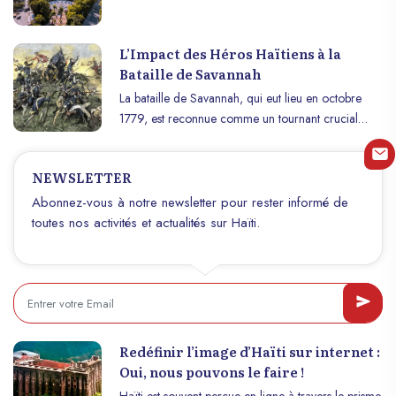
nom, cette ville est bien plus qu’un simple centre
administratif. Elle incarne l’âme du pays à travers
L’Impact des Héros Haïtiens à la
son histoire, sa culture vibrante, et sa résilience face
Bataille de Savannah
aux défis. Découvrons pourquoi Port-au-Prince est
le cœur battant d’Haïti.
La bataille de Savannah, qui eut lieu en octobre
1779, est reconnue comme un tournant crucial
dans la Révolution américaine. Ce conflit majeur,
où les forces américaines et françaises luttaient
NEWSLETTER
contre les Britanniques, fut également marqué par
la participation remarquable des soldats haïtiens.
Abonnez-vous à notre newsletter pour rester informé de
Parmi eux, le futur roi de la partie nord d’Haïti,
toutes nos activités et actualités sur Haïti.
Henri Christophe, qui fut blessé par balle lors de
cette bataille. Leur contribution fut déterminante,
soulignant la solidarité internationale dans la quête
de liberté et d’indépendance qui caractérisait cette
époque.
Redéfinir l’image d’Haïti sur internet :
Oui, nous pouvons le faire !
Haïti est souvent perçue en ligne à travers le prisme