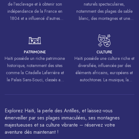
de l’esclavage et à obtenir son
naturels spectaculaires,
indépendance de la France en
notamment des plages de sable
1804 et a influencé d’autres
blanc, des montagnes et une
mouvements de libération à
biodiversité riche.
travers le monde, inspirant des
luttes pour la liberté et l’égalité.
PATRIMOINE
CULTURE
Haïti possède un riche patrimoine
Haïti possède une culture riche et
historique, notamment des sites
diversifiée, influencée par des
comme la Citadelle Laferrière et
éléments africains, européens et
le Palais Sans-Souci, classés au
autochtones. La musique, la
patrimoine mondial de
danse, l’art et la cuisine haïtiens
l’UNESCO.
sont célébrés à travers le monde.
Explorez Haïti, la perle des Antilles, et laissez-vous
émerveiller par ses plages immaculées, ses montagnes
majestueuses et sa culture vibrante – réservez votre
aventure dès maintenant !