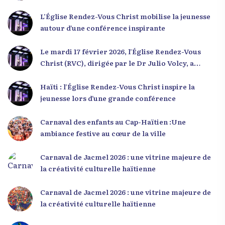
L’Église Rendez-Vous Christ mobilise la jeunesse
autour d’une conférence inspirante
Le mardi 17 février 2026, l’Église Rendez-Vous
Christ (RVC), dirigée par le Dr Julio Volcy, a
rassemblé plusieurs centaines de jeunes haïtiens
dans ses locaux à Delmas 75 pour une conférence
Haïti : l’Église Rendez-Vous Christ inspire la
placée sous le thème « Menm Ou Menm Tou ».
jeunesse lors d’une grande conférence
L’événement a offert aux participants une
occasion unique de se rencontrer, d’échanger et
Carnaval des enfants au Cap-Haïtien :Une
d’écouter des interventions motivantes centrées
ambiance festive au cœur de la ville
sur le développement personnel et l’engagement
citoyen. Des messages forts pour la jeunesse Lors
Carnaval de Jacmel 2026 : une vitrine majeure de
de sa première intervention, intitulée « Jenès la
la créativité culturelle haïtienne
ou kapab », le Dr Julio Volcy a exhorté les jeunes à
croire en leur potentiel et à rejeter toute forme
Carnaval de Jacmel 2026 : une vitrine majeure de
de fatalisme. Il a particulièrement insisté sur
la créativité culturelle haïtienne
l’importance de changer de mentalité : « Nous ne
pouvons pas résoudre un problème avec la