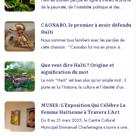
de la pauvreté, de l’instabilité politique et des
catastrophes naturelles. Bien que ces aspects fassent
partie de la réalité haïtienne, ils ne la définissent pas
CAONABO, le premier à avoir défendu
entièrement. La richesse culturelle, un passé
Haïti
glorieux, des ressources naturelles abondantes,
Nous sommes tous familiers avec les paroles de
gastronomie exquise et autres attractions sont des
cette chanson : "Caonabo fut mis en prison à
facettes tout aussi importantes, mais
Isabella et quelques mois plus tard embarqué pour
malheureusement moins médiatisées.
l’Espagne, il disparut en mer avec le bateau qui le
Que veut dire Haïti ? Origine et
portait...". Mais connaissez-vous l’histoire de
signification du mot
CAONABO, le premier à avoir défendu l’île ?
Le nom "Haïti" est bien plus qu’un simple mot ; il
porte en lui l’histoire, la culture et l’identité d’un
peuple. Mais que signifie réellement ce terme et
quelle est son origine ? Découvrons ensemble la
MUSES : L’Exposition Qui Célèbre La
richesse de ce mot qui résonne à travers les siècles.
Femme Haïtienne à Travers L’Art
Du 8 au 21 mars 2025, le Centre Culturel
Municipal Emmanuel Charlemagne s’ouvre à une
célébration vibrante et émotive de la féminité avec