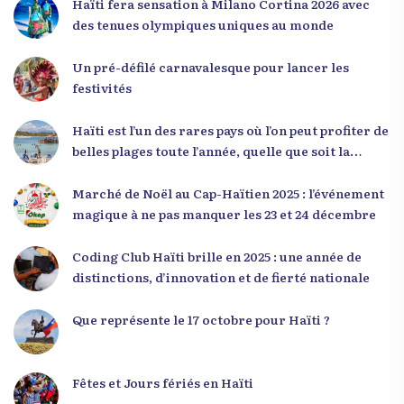
Haïti fera sensation à Milano Cortina 2026 avec
mentalité qui l’a créé. » Il a encouragé la jeunesse
des tenues olympiques uniques au monde
à adopter une nouvelle manière de penser, fondée
sur la discipline, l’excellence et la responsabilité.
Un pré-défilé carnavalesque pour lancer les
Le révérend a également rappelé que la jeunesse
festivités
haïtienne représente près de 70 % de la population
du pays, et qu’un engagement structuré de
Haïti est l’un des rares pays où l’on peut profiter de
seulement 4 % d’entre eux pourrait modifier
belles plages toute l’année, quelle que soit la
significativement la trajectoire nationale. Sa
saison
seconde intervention, « Jenès la ak responsablite l
Marché de Noël au Cap-Haïtien 2025 : l’événement
», a souligné le lien indissociable entre potentiel et
magique à ne pas manquer les 23 et 24 décembre
responsabilité. Le Dr Volcy a invité les jeunes à
devenir des acteurs de transformation dans leurs
Coding Club Haïti brille en 2025 : une année de
communautés, à investir dans leur formation et à
distinctions, d’innovation et de fierté nationale
développer un leadership intègre. Appel à un
engagement fort et à la spiritualité
Que représente le 17 octobre pour Haïti ?
Fêtes et Jours fériés en Haïti