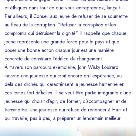
contribué à son ouverture d’esprit, à sa
et éthiques dans tout ce que vous entreprennez, lança t-il.
survie dans ce pays et à sa créativité
Par ailleurs, il Conseil aux jeune de refuser de se soumettre
impressionnante.
au fléau de la corruption. "Refuser la corruption et les
compromis qui détruisent la dignité". Il rappelle que chaque
jeune représente une grande force pour le pays et que
poser une bonne action chaque jour est une manière
concrète de construire l’édifice du changement.
À travers son parcours exemplaire, John Wisky Louirard
incarne une jeunesse qui croit encore en l’espérance, au-
delà des clichés qui caractérisent la jeunesse haïtienne en
ces temps fort difficiles. Il se veut être partie intégrante d’une
jeunesse qui choisit d’agir, de former, d’accompagner et de
transmettre. Une jeunesse qui refuse de renoncer à Haïti et
qui travaille, pas à pas, à préparer un lendemain meilleur.