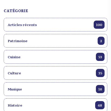
création du drapeau haïtien et met en lumière
l’importance de l’éducation et de l’université dans
CATÉGORIE
le pays. L’histoire et la signification de cette journée
sont profondément ancrées dans l’identité nationale
Articles récents
100
haïtienne.
Patrimoine
2
Cuisine
53
Culture
35
Musique
16
Histoire
48