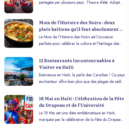
partagée par plusieurs pays : l’heure d’été. Adoptée
depuis plusieurs décennies, l’heure d’été consiste à
avancer l’horloge d’une heure durant une partie de
Mois de l’Histoire des Noirs : deux
l’année afin de maximiser l’utilisation de la lumière
plats haïtiens qu’il faut absolument
du jour. Cet article explore comment et pourquoi
essayer
cette mesure est appliquée en Haïti, ainsi que son
Le Mois de l’Histoire des Noirs est l’occasion
impact sur le quotidien des Haïtiens.
parfaite pour célébrer la culture et l’héritage des
communautés afrodescendantes à travers la cuisine.
La gastronomie haïtienne, riche en histoire et en
12 Restaurants Incontournables à
saveurs, est un reflet de la résilience et de l’identité
Visiter en Haïti
du peuple haïtien. Voici deux plats emblématiques à
Bienvenue en Haïti, la perle des Caraïbes ! Ce pays
découvrir pour honorer cette célébration.
enchanteur offre bien plus que des plages de sable
blanc et des eaux cristallines. Pour compléter votre
expérience paradisiaque, voici une liste de 12
18 Mai en Haïti : Célébration de la Fête
restaurants à visiter en Haïti où vous pourrez
du Drapeau et de l’Université
déguster les meilleurs plats haïtiens.
Le 18 Mai est une date emblématique en Haïti,
marquée par la célébration de la Fête du Drapeau
et de l’Université. Cette journée commémore la