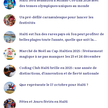
mentalité qui l’a créé. » Il a encouragé la jeunesse
des tenues olympiques uniques au monde
à adopter une nouvelle manière de penser, fondée
sur la discipline, l’excellence et la responsabilité.
Un pré-défilé carnavalesque pour lancer les
Le révérend a également rappelé que la jeunesse
festivités
haïtienne représente près de 70 % de la population
du pays, et qu’un engagement structuré de
Haïti est l’un des rares pays où l’on peut profiter de
seulement 4 % d’entre eux pourrait modifier
belles plages toute l’année, quelle que soit la
significativement la trajectoire nationale. Sa
saison
seconde intervention, « Jenès la ak responsablite l
Marché de Noël au Cap-Haïtien 2025 : l’événement
», a souligné le lien indissociable entre potentiel et
magique à ne pas manquer les 23 et 24 décembre
responsabilité. Le Dr Volcy a invité les jeunes à
devenir des acteurs de transformation dans leurs
Coding Club Haïti brille en 2025 : une année de
communautés, à investir dans leur formation et à
distinctions, d’innovation et de fierté nationale
développer un leadership intègre. Appel à un
engagement fort et à la spiritualité
Que représente le 17 octobre pour Haïti ?
Fêtes et Jours fériés en Haïti