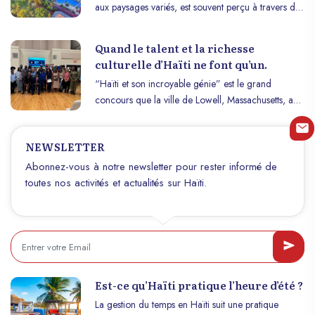
aux paysages variés, est souvent perçu à travers des
clichés qui ne reflètent pas la richesse et la diversité
de sa culture et de son peuple. Trop souvent, on
Quand le talent et la richesse
oublie de voir Haïti dans toute sa grandeur,
culturelle d’Haïti ne font qu’un.
comme une nation avec un patrimoine unique, une
“Haïti et son incroyable génie” est le grand
résilience impressionnante et un potentiel encore
concours que la ville de Lowell, Massachusetts, a
inexploité. Dans cet article, nous allons briser les
eu le plaisir d’accueillir le 5 octobre dernier.
stéréotypes et vous présenter une autre facette
Organisé par IVAP Haïti, une organisation qui,
d’Haïti, pleine de beauté, d’histoire et d’espoir.
NEWSLETTER
malgré les nombreuses difficultés, reste fidèle à sa
mission. IVAP croit fermement que la nouvelle Haïti
Abonnez-vous à notre newsletter pour rester informé de
est déjà écrite quelque part, et c’est à nous, par nos
toutes nos activités et actualités sur Haïti.
actions, de la concrétiser et de la mettre
constamment en valeur. D’où la nécessité
d’organiser un tel concours.
Est-ce qu’Haïti pratique l’heure d’été ?
La gestion du temps en Haïti suit une pratique