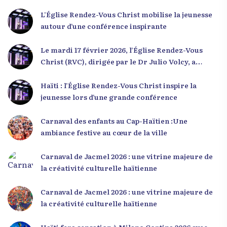
L’Église Rendez-Vous Christ mobilise la jeunesse
autour d’une conférence inspirante
Le mardi 17 février 2026, l’Église Rendez-Vous
Christ (RVC), dirigée par le Dr Julio Volcy, a
rassemblé plusieurs centaines de jeunes haïtiens
dans ses locaux à Delmas 75 pour une conférence
Haïti : l’Église Rendez-Vous Christ inspire la
placée sous le thème « Menm Ou Menm Tou ».
jeunesse lors d’une grande conférence
L’événement a offert aux participants une
occasion unique de se rencontrer, d’échanger et
Carnaval des enfants au Cap-Haïtien :Une
d’écouter des interventions motivantes centrées
ambiance festive au cœur de la ville
sur le développement personnel et l’engagement
citoyen. Des messages forts pour la jeunesse Lors
Carnaval de Jacmel 2026 : une vitrine majeure de
de sa première intervention, intitulée « Jenès la
la créativité culturelle haïtienne
ou kapab », le Dr Julio Volcy a exhorté les jeunes à
croire en leur potentiel et à rejeter toute forme
Carnaval de Jacmel 2026 : une vitrine majeure de
de fatalisme. Il a particulièrement insisté sur
la créativité culturelle haïtienne
l’importance de changer de mentalité : « Nous ne
pouvons pas résoudre un problème avec la
Haïti fera sensation à Milano Cortina 2026 avec