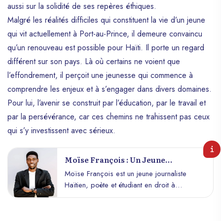
aussi sur la solidité de ses repères éthiques.
Malgré les réalités difficiles qui constituent la vie d’un jeune
qui vit actuellement à Port-au-Prince, il demeure convaincu
qu’un renouveau est possible pour Haïti. Il porte un regard
différent sur son pays. Là où certains ne voient que
l’effondrement, il perçoit une jeunesse qui commence à
comprendre les enjeux et à s’engager dans divers domaines.
Pour lui, l’avenir se construit par l’éducation, par le travail et
par la persévérance, car ces chemins ne trahissent pas ceux
qui s’y investissent avec sérieux.
Moïse François : Un Jeune
Journaliste Haïtien Engagé Pour
Moïse François est un jeune journaliste
La Littérature Et Le
Haïtien, poète et étudiant en droit à
Développement Social
l’Université d’État d’Haïti. Il est né le 13
novembre 1999 à Port-au-Prince et est
l’aîné d’une famille de trois enfants. Il a