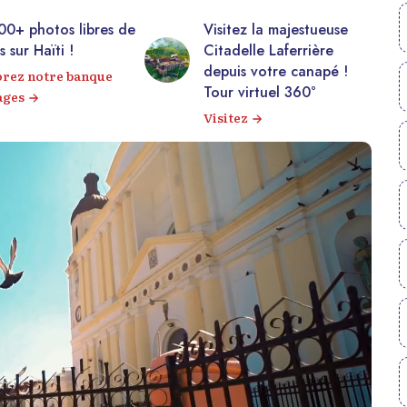
00+ photos libres de
Visitez la majestueuse
s sur Haïti !
Citadelle Laferrière
depuis votre canapé !
orez notre banque
Tour virtuel 360°
ages
Visitez