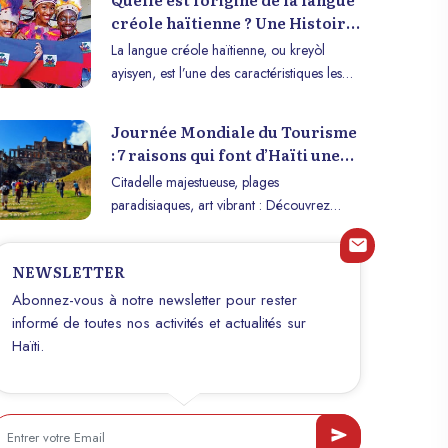
créole haïtienne ? Une Histoire
de Mélange et de Résilience
La langue créole haïtienne, ou kreyòl
ayisyen, est l’une des caractéristiques les
plus remarquables de la culture haïtienne.
Parler créole, c’est non seulement
Journée Mondiale du Tourisme
communiquer, mais aussi affirmer une
: 7 raisons qui font d’Haïti une
identité, un héritage et une histoire de
Destination Touristique
Citadelle majestueuse, plages
résilience face à l’adversité. Mais d’où vient
Exceptionnelle
paradisiaques, art vibrant : Découvrez
cette langue unique ? Quelle est son
pourquoi Haïti révolutionne le tourisme
origine et comment est-elle devenue un
caribéen et pourquoi vous devez
symbole de la culture haïtienne ?
NEWSLETTER
absolument la visiter maintenant.
Plongeons dans l’histoire fascinante de la
Abonnez-vous à notre newsletter pour rester
langue créole haïtienne.
informé de toutes nos activités et actualités sur
Haïti.