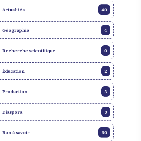
Actualités
40
Découvrez Haïti à
10 000+ photos libr
travers une galerie
droits sur Haïti !
d’images authentiques.
Explorez notre banq
Géographie
4
Voir la galerie
d’images
Recherche scientifique
0
Éducation
2
Production
3
Diaspora
9
Bon à savoir
60