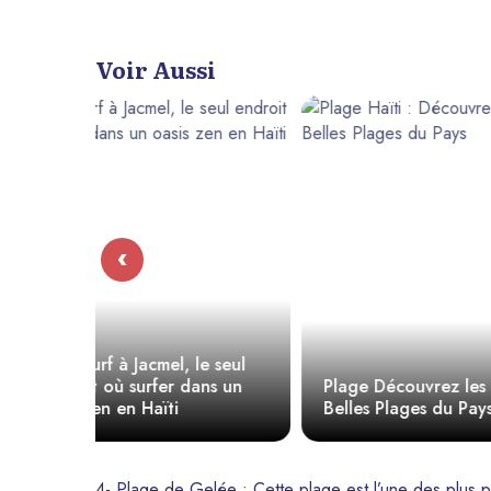
Voir Aussi
‹
e seul
ns un
Plage Découvrez les Plus
10 Plages 
Belles Plages du Pays
visiter en H
4- Plage de Gelée : Cette plage est l’une des plus po