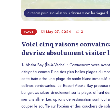
5 raisons pour lesquelles vous devriez visiter les plages d’H
May 27, 2024
3
PLAGE
Voici cinq raisons convainc
devriez absolument visiter l
1- Abaka Bay (Île-à-Vache) : Commencez votre avent
désignée comme l’une des plus belles plages du mon
cette baie offre une plage de sable blanc immaculé
collines verdoyantes. Le Resort Abaka Bay propose u
bungalows situés directement sur la plage, offrant de
mer cristalline. Les options de restauration sont tout
couper le souffle sur l’océan et des couchers de sole