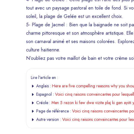
tout avec un paysage pastoral en toile de fond. Si v
soleil, la plage de Gelée est un excellent choix.
5- Plage de Jacmel : Bien que la baignade ne soit p
charme pittoresque et son atmosphère artistique. Elle
son carnaval animé et ses maisons colorées. Explorez
culture haïtienne.
N’oubliez pas votre maillot de bain et votre crème sol
Lire l'article en :
Anglais :
Here are five compelling reasons why you should 
Espagnol :
Voici cinq raisons convaincantes pour lesquell
Créole :
Men 5 rezon ki few dwe vizite plaj ki gen ayiiti 
Page de référence :
Voici cinq raisons convaincantes pou
Autre version :
Voici cinq raisons convaincantes pour lesq