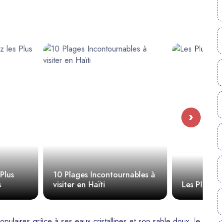
›
Incontournables à
aïti
Les Plus Belles Plages d’Haïti
Î
pulaires grâce à ses eaux cristallines et son sable doux, le