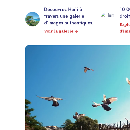
estueuse
Découvrez Haïti à
10 0
rière
travers une galerie
droit
anapé !
d’images authentiques.
Expl
60°
Voir la galerie
d’im