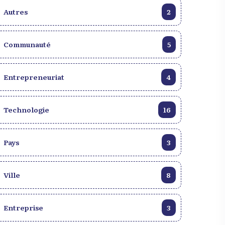
Autres
2
Communauté
5
Entrepreneuriat
4
Technologie
16
Pays
3
Ville
8
Entreprise
3