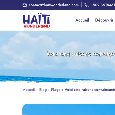
contact@haitiwonderland.com
+509 361843
Accueil
Découvrir
Voici cinq raisons convain
Accueil
›
Blog
›
Plage
›
Voici cinq raisons convaincant