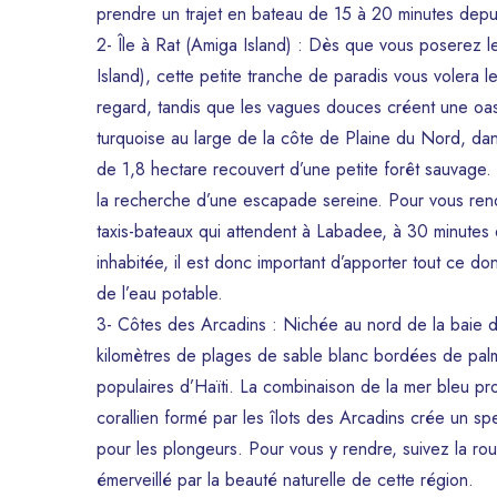
prendre un trajet en bateau de 15 à 20 minutes depui
2- Île à Rat (Amiga Island) : Dès que vous poserez 
Island), cette petite tranche de paradis vous volera 
regard, tandis que les vagues douces créent une oas
turquoise au large de la côte de Plaine du Nord, dans
de 1,8 hectare recouvert d’une petite forêt sauvage. L
la recherche d’une escapade sereine. Pour vous ren
taxis-bateaux qui attendent à Labadee, à 30 minutes e
inhabitée, il est donc important d’apporter tout ce d
de l’eau potable.
3- Côtes des Arcadins : Nichée au nord de la baie d
kilomètres de plages de sable blanc bordées de palmie
populaires d’Haïti. La combinaison de la mer bleu p
corallien formé par les îlots des Arcadins crée un sp
pour les plongeurs. Pour vous y rendre, suivez la ro
émerveillé par la beauté naturelle de cette région.