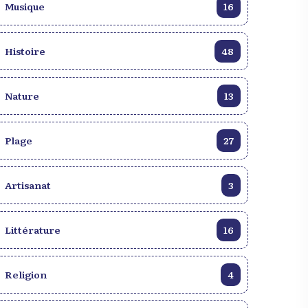
Musique
16
Histoire
48
Nature
13
Plage
27
Artisanat
3
Littérature
16
Religion
4