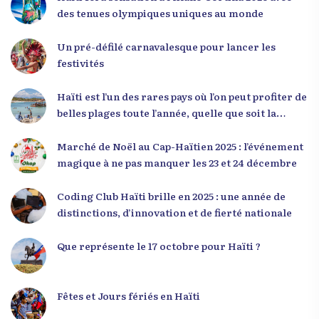
mentalité qui l’a créé. » Il a encouragé la jeunesse
des tenues olympiques uniques au monde
à adopter une nouvelle manière de penser, fondée
sur la discipline, l’excellence et la responsabilité.
Un pré-défilé carnavalesque pour lancer les
Le révérend a également rappelé que la jeunesse
festivités
haïtienne représente près de 70 % de la population
du pays, et qu’un engagement structuré de
Haïti est l’un des rares pays où l’on peut profiter de
seulement 4 % d’entre eux pourrait modifier
belles plages toute l’année, quelle que soit la
significativement la trajectoire nationale. Sa
saison
seconde intervention, « Jenès la ak responsablite l
Marché de Noël au Cap-Haïtien 2025 : l’événement
», a souligné le lien indissociable entre potentiel et
magique à ne pas manquer les 23 et 24 décembre
responsabilité. Le Dr Volcy a invité les jeunes à
devenir des acteurs de transformation dans leurs
Coding Club Haïti brille en 2025 : une année de
communautés, à investir dans leur formation et à
distinctions, d’innovation et de fierté nationale
développer un leadership intègre. Appel à un
engagement fort et à la spiritualité
Que représente le 17 octobre pour Haïti ?
Fêtes et Jours fériés en Haïti