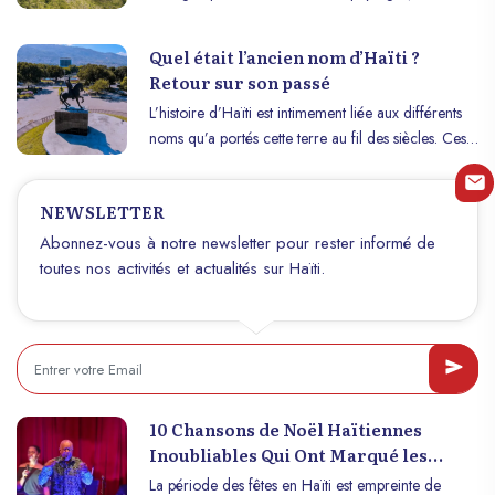
vivante et la ténacité de son peuple. Ses plages
paradisiaques, ses montagnes majestueuses et ses
Quel était l’ancien nom d’Haïti ?
sites emblématiques, comme le parc national
Retour sur son passé
Macaya et le bassin Bleu, sont des trésors naturels
L’histoire d’Haïti est intimement liée aux différents
qui témoignent de la beauté brute de l’île.
noms qu’a portés cette terre au fil des siècles. Ces
Toutefois, ces merveilles sont mises en péril par des
appellations reflètent les époques et les influences
défis écologiques tels que la déforestation et les
qui ont marqué l’île, de l’époque des peuples
changements climatiques. Sa culture, vibrante et
NEWSLETTER
autochtones à l’indépendance. Explorons les
diverse, trouve des échos dans sa musique, son
anciens noms d’Haïti et leur signification historique.
Abonnez-vous à notre newsletter pour rester informé de
artisanat et ses traditions spirituelles comme le
toutes nos activités et actualités sur Haïti.
vaudou. Malgré les défis économiques et sociaux,
c’est dans la ténacité de ses habitants que réside la
véritable richesse d’Haïti, un peuple déterminé à
préserver ses racines et à bâtir un avenir plus
prometteur.
10 Chansons de Noël Haïtiennes
Inoubliables Qui Ont Marqué les
Esprits
La période des fêtes en Haïti est empreinte de