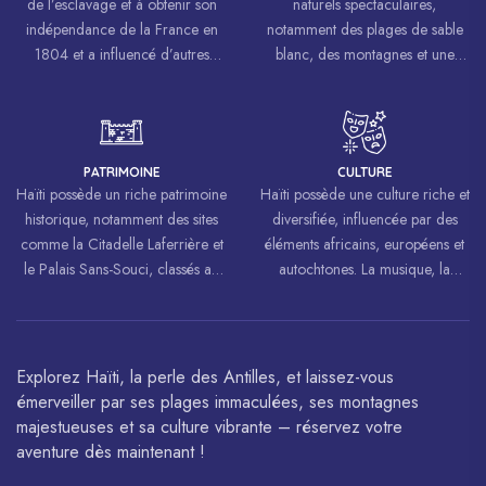
de l’esclavage et à obtenir son
naturels spectaculaires,
indépendance de la France en
notamment des plages de sable
1804 et a influencé d’autres
blanc, des montagnes et une
mouvements de libération à
biodiversité riche.
travers le monde, inspirant des
luttes pour la liberté et l’égalité.
PATRIMOINE
CULTURE
Haïti possède un riche patrimoine
Haïti possède une culture riche et
historique, notamment des sites
diversifiée, influencée par des
comme la Citadelle Laferrière et
éléments africains, européens et
le Palais Sans-Souci, classés au
autochtones. La musique, la
patrimoine mondial de
danse, l’art et la cuisine haïtiens
l’UNESCO.
sont célébrés à travers le monde.
Explorez Haïti, la perle des Antilles, et laissez-vous
émerveiller par ses plages immaculées, ses montagnes
majestueuses et sa culture vibrante – réservez votre
aventure dès maintenant !