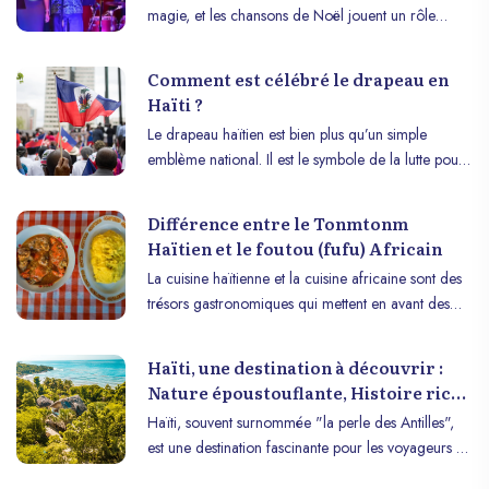
magie, et les chansons de Noël jouent un rôle
essentiel dans cette ambiance chaleureuse et festive.
Entre traditions, rythmes endiablés et mélodies
Comment est célébré le drapeau en
nostalgiques, la musique de Noël en Haïti reflète la
Haïti ?
richesse culturelle du pays. Voici une sélection de
Le drapeau haïtien est bien plus qu’un simple
10 chansons de Noël haïtiennes inoubliables, qui
emblème national. Il est le symbole de la lutte pour
continuent de faire vibrer les cœurs et de marquer
l’indépendance, de l’identité culturelle et de la
les esprits.
résilience d’un peuple. Chaque année, le 18 mai,
Différence entre le Tonmtonm
les Haïtiens se rassemblent pour célébrer leur
Haïtien et le foutou (fufu) Africain
drapeau avec une ferveur unique. Cet article
La cuisine haïtienne et la cuisine africaine sont des
explore l’importance de cette journée et les
trésors gastronomiques qui mettent en avant des
différentes manières dont elle est célébrée à travers
ingrédients locaux et des techniques de préparation
le pays.
transmises de génération en génération. Parmi les
Haïti, une destination à découvrir :
plats les plus appréciés de ces deux cuisines, le
Nature époustouflante, Histoire riche
Tonmtonm haïtien et le Foutou africain (ou Fufu) se
et Culture vibrante
Haïti, souvent surnommée "la perle des Antilles",
distinguent par leurs saveurs riches et leurs textures
est une destination fascinante pour les voyageurs en
uniques. Ces deux plats, bien qu’ils partagent un
quête d’authenticité. Ce pays insulaire des Caraïbes
fondement similaire - l’utilisation de produits locaux