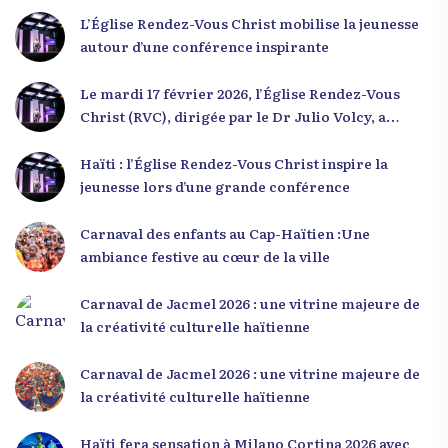
L’Église Rendez-Vous Christ mobilise la jeunesse
autour d’une conférence inspirante
Le mardi 17 février 2026, l’Église Rendez-Vous
Christ (RVC), dirigée par le Dr Julio Volcy, a
rassemblé plusieurs centaines de jeunes haïtiens
dans ses locaux à Delmas 75 pour une conférence
Haïti : l’Église Rendez-Vous Christ inspire la
placée sous le thème « Menm Ou Menm Tou ».
jeunesse lors d’une grande conférence
L’événement a offert aux participants une
occasion unique de se rencontrer, d’échanger et
Carnaval des enfants au Cap-Haïtien :Une
d’écouter des interventions motivantes centrées
ambiance festive au cœur de la ville
sur le développement personnel et l’engagement
citoyen. Des messages forts pour la jeunesse Lors
Carnaval de Jacmel 2026 : une vitrine majeure de
de sa première intervention, intitulée « Jenès la
la créativité culturelle haïtienne
ou kapab », le Dr Julio Volcy a exhorté les jeunes à
croire en leur potentiel et à rejeter toute forme
Carnaval de Jacmel 2026 : une vitrine majeure de
de fatalisme. Il a particulièrement insisté sur
la créativité culturelle haïtienne
l’importance de changer de mentalité : « Nous ne
pouvons pas résoudre un problème avec la
Haïti fera sensation à Milano Cortina 2026 avec